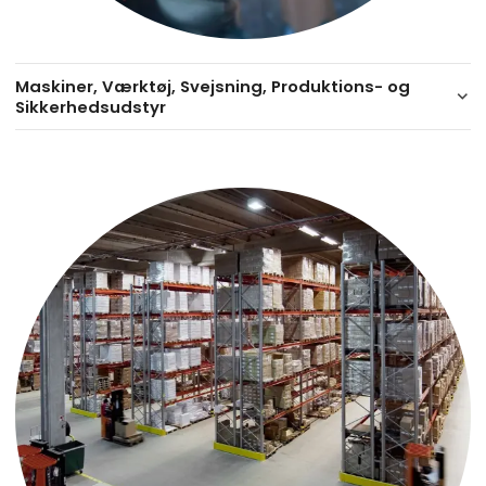
Maskiner, Værktøj, Svejsning, Produktions- og
keyboard_arrow_down
Sikkerhedsudstyr