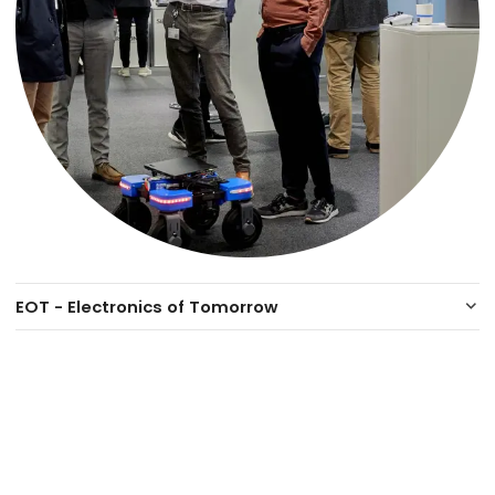
EOT - Electronics of Tomorrow
keyboard_arrow_down