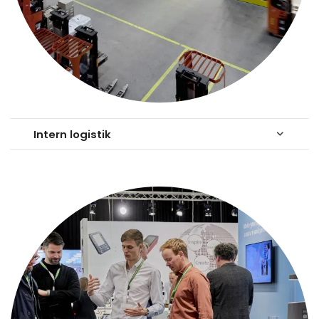
Intern logistik
keyboard_arrow_down