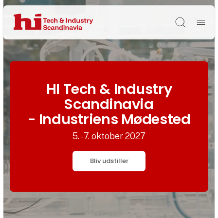
Søg
HI Tech & Industry
Scandinavia
- Industriens Mødested
5. - 7. oktober 2027
Bliv udstiller