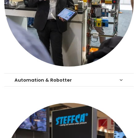
Automation & Robotter
keyboard_arrow_down