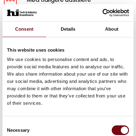
Hør hvorfor HI-messen er vigtigt for andre og få
inspiration til, hvordan du kan få samme udbytte.
Consent
Details
About
Mød dem her
5 gode grunde
This website uses cookies
Se fem gode grunde til, hvorfor din virksomhed
We use cookies to personalise content and ads, to
skal være en del af HI Tech & Industry
provide social media features and to analyse our traffic.
Scandinavia.
We also share information about your use of our site with
our social media, advertising and analytics partners who
Se dem her
may combine it with other information that you’ve
provided to them or that they’ve collected from your use
of their services.
Consent
Necessary
Selection