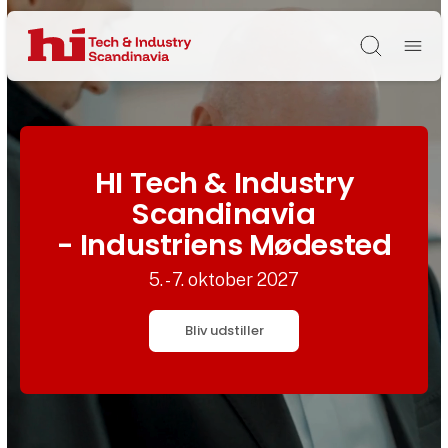
Søg
HI Tech & Industry
Scandinavia
- Industriens Mødested
5. - 7. oktober 2027
Bliv udstiller