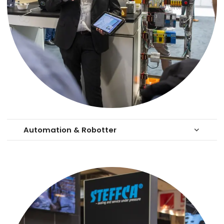
Automation & Robotter
keyboard_arrow_down