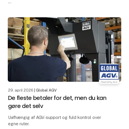
Tænker du, at automation kræver lang indkøring,
forstyrrer driften og først giver værdi langt ude i
fremtiden? Det gør det
29. april 2026
| Global AGV
De fleste betaler for det, men du kan
gøre det selv
Uafhængig af AGV-support og fuld kontrol over
egne ruter.