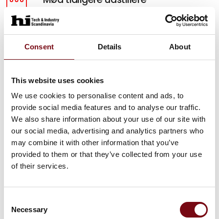
Hør hvorfor HI-messen er vigtigt for andre og få
inspiration til, hvordan du kan få samme udbytte.
Consent
Details
About
Mød dem her
5 gode grunde
This website uses cookies
Se fem gode grunde til, hvorfor din virksomhed
We use cookies to personalise content and ads, to
skal være en del af HI Tech & Industry
provide social media features and to analyse our traffic.
Scandinavia.
We also share information about your use of our site with
our social media, advertising and analytics partners who
Se dem her
may combine it with other information that you’ve
provided to them or that they’ve collected from your use
of their services.
Consent
Necessary
Selection