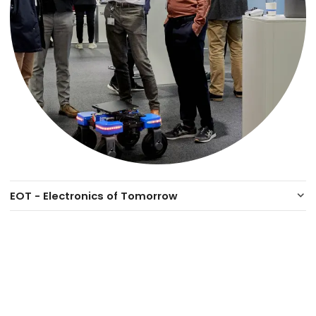
EOT - Electronics of Tomorrow
keyboard_arrow_down