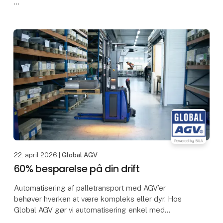
Forestil dig at kunne designe, tilpasse og optimere
dine AGV-ruter – helt selv. Med Global AGV får du en
løsning, hvor du ikke er afhængig
22. april 2026
| Global AGV
60% besparelse på din drift
Automatisering af palletransport med AGV’er
behøver hverken at være kompleks eller dyr. Hos
Global AGV gør vi automatisering enkel med
fleksible, førerløse gaffeltruckløsninger, der gør det