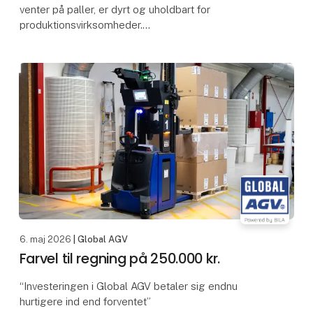
venter på paller, er dyrt og uholdbart for
produktionsvirksomheder.
Du kan løse det med en Global AGV. En simpel og
intutitiv stand-alone logistikl
6. maj 2026
| Global AGV
Farvel til regning på 250.000 kr.
“Investeringen i Global AGV betaler sig endnu
hurtigere ind end forventet”