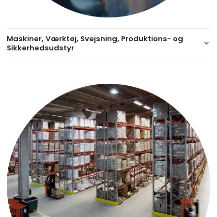
Maskiner, Værktøj, Svejsning, Produktions- og
keyboard_arrow_down
Sikkerhedsudstyr