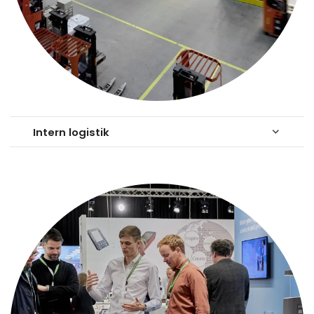
Intern logistik
keyboard_arrow_down