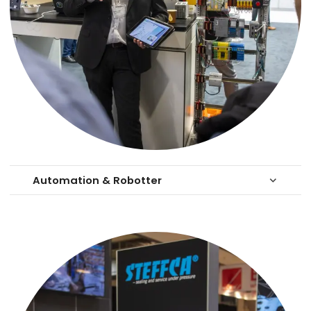
Automation & Robotter
keyboard_arrow_down