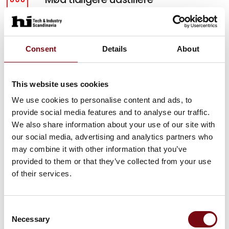
Hør hvorfor HI-messen er vigtigt for andre og få
inspiration til, hvordan du kan få samme udbytte.
Consent
Details
About
Mød dem her
5 gode grunde
This website uses cookies
Se fem gode grunde til, hvorfor din virksomhed
We use cookies to personalise content and ads, to
skal være en del af HI Tech & Industry
provide social media features and to analyse our traffic.
Scandinavia.
We also share information about your use of our site with
our social media, advertising and analytics partners who
Se dem her
may combine it with other information that you’ve
provided to them or that they’ve collected from your use
of their services.
Consent
Necessary
Selection