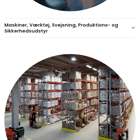
Maskiner, Værktøj, Svejsning, Produktions- og
keyboard_arrow_down
Sikkerhedsudstyr