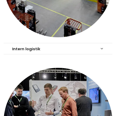
Intern logistik
keyboard_arrow_down