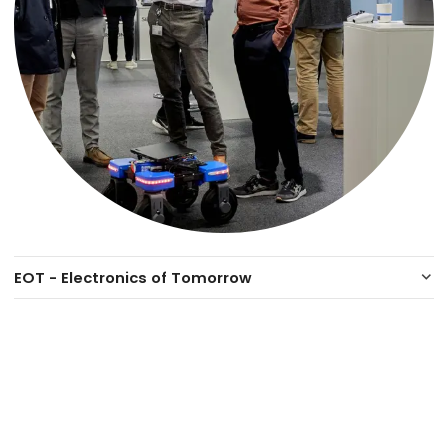
EOT - Electronics of Tomorrow
keyboard_arrow_down