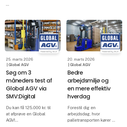
Det betyder, at du har
Mit navn er Axel G.
muligheden for at få
Vogn. Jeg er en
125.000 til at afprøve en
selvkørende kollega, der
Global AGV i din helt
hjælper med at
egen produktion. Det er
transportere materialer,
en fantastisk mulighed
optimere inter
for at låne og test
25. marts 2026
20. marts 2026
| Global AGV
| Global AGV
Søg om 3
Bedre
måneders test af
arbejdsmiljø og
Global AGV via
en mere effektiv
SMV:Digital
hverdag
Du kan få 125.000 kr. til
Forestil dig en
at afprøve en Global
arbejdsdag, hvor
AGV!
palletransporten kører af
sig selv. Bogstaveligt