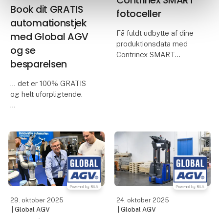
Contrinex SMART
Book dit GRATIS
fotoceller
automationstjek
Få fuldt udbytte af dine
med Global AGV
produktionsdata med
og se
Contrinex SMART
besparelsen
fotoceller
Contrinex SMART
... det er 100% GRATIS
fotoceller giver dig mere
og helt uforpligtende.
end bare detektion. De
giver dig indsigt,
Find ud af, hvor din
præcision og fleksibilitet
produktion kan blive
til dine process
mere effektiv, og
dermed spare tid og
rykke ressourcer. Vores
eksperter gennemgår
jeres processer og viser,
29. oktober 2025
24. oktober 2025
| Global AGV
| Global AGV