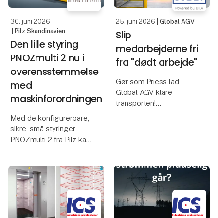
Bennett fra Bennett Po
30. juni 2026
25. juni 2026
| Global AGV
| Pilz Skandinavien
Slip
Den lille styring
medarbejderne fri
PNOZmulti 2 nu i
fra "dødt arbejde"
overensstemmelse
Gør som Priess lad
med
Global AGV klare
maskinforordningen
transporten!
Med de konfigurerbare,
Bruger I også værdifulde
sikre, små styringer
medarbejderressourcer
PNOZmulti 2 fra Pilz kan
på opgaver, der
brugerne nu
bare skal løses? Hos
implementere kravene i
Priess A/S var intern
Maskinforordning (EU)
palletransport en af
2023/1230 (MR). EU-
dem. Tidligere skulle
typegodkendelsescertifikatet
i henhold til artikel 25 b