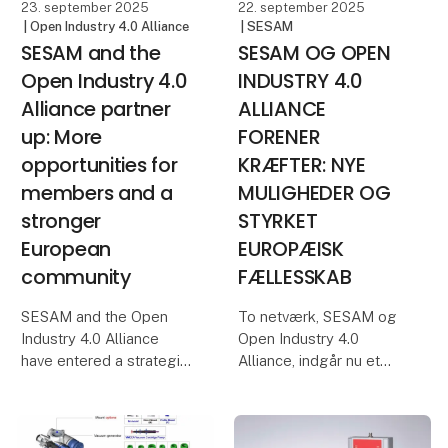
23. september 2025
22. september 2025
| Open Industry 4.0 Alliance
| SESAM
SESAM and the
SESAM OG OPEN
Open Industry 4.0
INDUSTRY 4.0
Alliance partner
ALLIANCE
up: More
FORENER
opportunities for
KRÆFTER: NYE
members and a
MULIGHEDER OG
stronger
STYRKET
European
EUROPÆISK
community
FÆLLESSKAB
SESAM and the Open
To netværk, SESAM og
Industry 4.0 Alliance
Open Industry 4.0
have entered a strategic
Alliance, indgår nu et
partnership that links
strategisk partnerskab,
more than 150 member
der forener førende
companies across
virksomheder og deres