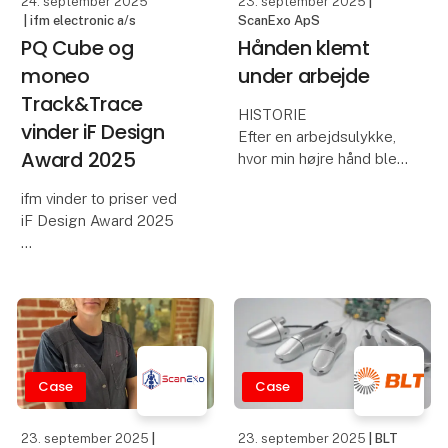
24. september 2025
23. september 2025
|
| ifm electronic a/s
ScanExo ApS
PQ Cube og
Hånden klemt
moneo
under arbejde
Track&Trace
HISTORIE
vinder iF Design
Efter en arbejdsulykke,
Award 2025
hvor min højre hånd blev
klemt, mistede jeg en
ifm vinder to priser ved
masse styrke i mit greb.
iF Design Award 2025
Jeg måtte arbejde deltid,
da min hånd og arm
hurtigt blev trætte.
Den pneumatiske
Jeg kan ikke længere
tryksensor PQ Cube og
udfør
moneo Track & Trace-
softwaren fra ifm har
modtaget iF Design
Case
Case
Award 2025. For
virksomheden er dette
23. september 2025
|
23. september 2025
| BLT
den seneste