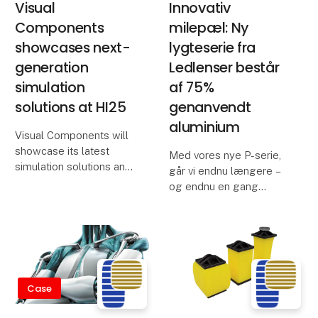
Visual
Innovativ
Components
milepæl: Ny
showcases next-
lygteserie fra
generation
Ledlenser består
simulation
af 75%
solutions at HI25
genanvendt
aluminium
Visual Components will
showcase its latest
Med vores nye P-serie,
simulation solutions and
går vi endnu længere –
give Scandinavia its first
og endnu en gang
preview of the upcoming
skaber produkter, der
Visual Components 5.0
overgår forventningerne.
platform at HI25,
Vi er stolte af at kunne
Scandinavia’s largest
tilbyde ægte
technology and indu
bæredygtige produkter
med vores berømte
Case
holdbarhed o