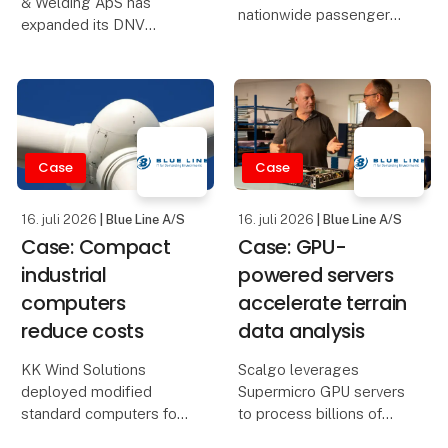
& Welding ApS has
nationwide passenger
expanded its DNV
information and
approval to include
announcement systems
ultrasonic thickness
with Blue Line’s energy-
measurements (UTM).
efficient industrial
computers built for long-
This means that
term reliability.
customers can use one
Case
Case
approved provider for
Maintai
both NDT and thicknes
16. juli 2026
| Blue Line A/S
16. juli 2026
| Blue Line A/S
Case: Compact
Case: GPU-
industrial
powered servers
computers
accelerate terrain
reduce costs
data analysis
KK Wind Solutions
Scalgo leverages
deployed modified
Supermicro GPU servers
standard computers for
to process billions of
wind turbine control
high-resolution terrain