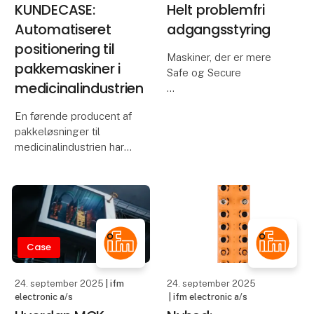
KUNDECASE:
Helt problemfri
Automatiseret
adgangsstyring
positionering til
Maskiner, der er mere
pakkemaskiner i
Safe og Secure
medicinalindustrien
Som en del af en
En førende producent af
opdatering af Heckerts
pakkeløsninger til
kompakte maskiner blev
medicinalindustrien har
betjenings- og
sammen med ICS
sikkerhedskonceptet
optimeret sine maskiner
også gennemgået hos
med intelligente
Starrag Heckert.
aktuatorer og
Betjeningsfejl og
positionsindikatorer.
manipul
Resultatet er hurtigere
Case
omstilling, højer
24. september 2025
| ifm
24. september 2025
electronic a/s
| ifm electronic a/s