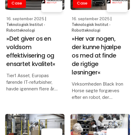
Case
Case
og innovative
kombinationer af r
16. september 2025
|
16. september 2025
|
Teknologisk Institut -
Teknologisk Institut -
Robotteknologi
Robotteknologi
»Det giver os en
»Her var nogen,
voldsom
der kunne hjælpe
effektivisering og
os med at finde
ensartet kvalitet«
de rigtige
løsninger«
Tier1 Asset, Europas
førende IT-refurbisher,
Virksomheden Black Iron
havde igennem flere år
Horse søgte forgæves
haft automationsidéer,
efter en robot, der
som de gerne ville prøve
passede til deres
af. Det hjalp Teknologisk
produktion af eldrevne
Institut dem med.
ladcykler – indtil de fik
Teknologisk Institut til at
teste en mulig løsning i