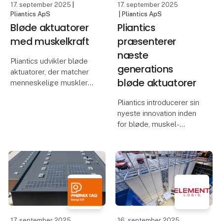
17. september 2025
|
17. september 2025
Pliantics ApS
| Pliantics ApS
Bløde aktuatorer
Pliantics
med muskelkraft
præsenterer
næste
Pliantics udvikler bløde
generations
aktuatorer, der matcher
bløde aktuatorer
menneskelige muskler i
bevægelse og næsten
Pliantics introducerer sin
når samme kraft pr. areal
nyeste innovation inden
– og sætter dermed ny
for bløde, muskel-
standard for blød
lignende aktuatorer –
aktuation. Kompakte,
kompakte enheder, der
lydløse og energieffe
leverer glidende, præcis
og lydløs bevægelse,
som traditionelle
motorer ikke kan matche
17. september 2025
16. september 2025