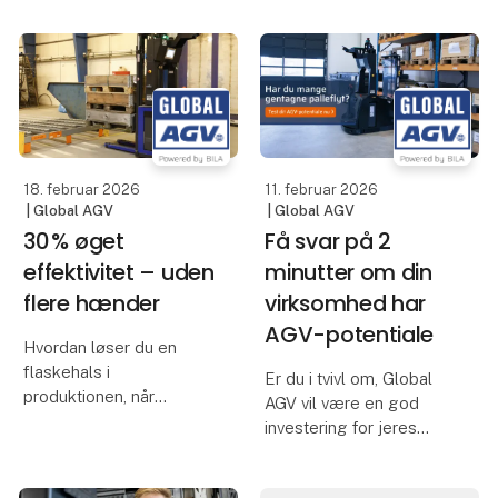
Kort fortalt kan du
talt. Det betyder at
hos SMV:Digital ansøge
medarbejderne frigøres
om op til 125.000 kr. til at
fra de lange ensformige
dække omkostningerne
ture og kan i stedet
til lån og test af
bruge deres tid og
robotteknologi i op til 3
kompetence
måneder
18. februar 2026
11. februar 2026
| Global AGV
| Global AGV
30 % øget
Få svar på 2
effektivitet – uden
minutter om din
flere hænder
virksomhed har
AGV-potentiale
Hvordan løser du en
flaskehals i
Er du i tvivl om, Global
produktionen, når
AGV vil være en god
efterspørgslen pludselig
investering for jeres
eksploderer?
virksomhed? Vi møder
dagligt virksomheder,
Hos Fasterholt