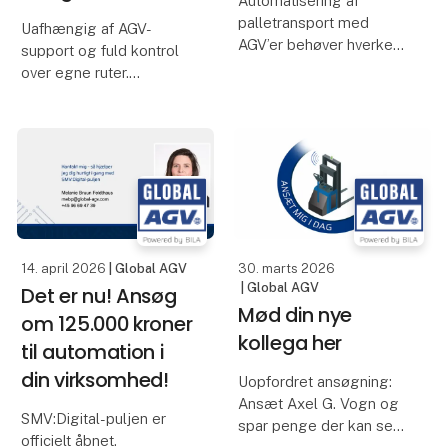
Automatisering af
palletransport med
Uafhængig af AGV-
AGV’er behøver hverken
support og fuld kontrol
at være kompleks eller
over egne ruter.
dyr. Hos Global AGV gør
vi automatisering enkel
Forestil dig at kunne
med fleksible, førerløse
designe, tilpasse og
gaffeltruckløsninger, der
optimere dine AGV-ruter
gør det nemt at op
– helt selv. Med Global
AGV får du en løsning,
hvor du ikke er afhængig
14. april 2026
| Global AGV
30. marts 2026
| Global AGV
Det er nu! Ansøg
Mød din nye
om 125.000 kroner
kollega her
til automation i
din virksomhed!
Uopfordret ansøgning:
Ansæt Axel G. Vogn og
SMV:Digital-puljen er
spar penge der kan ses
officielt åbnet.
på bundlinjen!