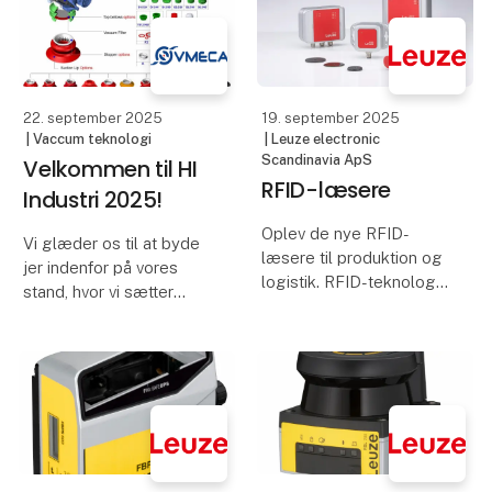
Europe. The goal is
ekspertise fra hele
simple: speed up
Europa.
digitalization and
sustainability in
Med ambitionen om at
accelerere digitali
22. september 2025
19. september 2025
| Vaccum teknologi
| Leuze electronic
Scandinavia ApS
Velkommen til HI
RFID-læsere
Industri 2025!
Oplev de nye RFID-
Vi glæder os til at byde
læsere til produktion og
jer indenfor på vores
logistik. RFID-teknologi
stand, hvor vi sætter
fra Leuze sætter nye
fokus på de nyeste og
standarder:
mest innovative
Den nye
løsninger inden for
produktportefølje
vakuumteknologi.
tilbyder en bred vifte af
RFID-læsere med
Her kan du opleve,
læseområder på op til 2
hvordan vi sammen med
m, Eth
VMECA-progr