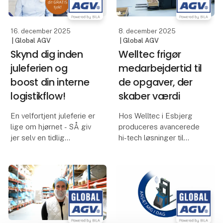
produktivitet. Hemm
mere værdiskabende
opgaver?
16. december 2025
8. december 2025
| Global AGV
| Global AGV
SMV:Digital
Skynd dig inden
Welltec frigør
juleferien og
medarbejdertid til
boost din interne
de opgaver, der
logistikflow!
skaber værdi
En velfortjent juleferie er
Hos Welltec i Esbjerg
lige om hjørnet - SÅ giv
produceres avancerede
jer selv en tidlig
hi-tech løsninger til
julegave 🎁
energisektoren, hvor høj
effektivitet er afgørende.
Du får indsigt i, hvor din
For at sikre et stabilt
produktion kan blive
produktionsflow og
mere effektiv. Vores
flytte medarbejdertid til
eksperter gennemgår
værdiskabende
jeres processer og viser