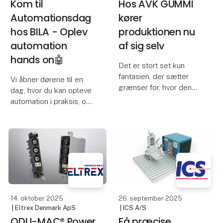
Kom til
Hos AVK GUMMI
Automationsdag
kører
hos BILA - Oplev
produktionen nu
automation
af sig selv
hands on🤖
Det er stort set kun
fantasien, der sætter
Vi åbner dørene til en
grænser for, hvor den
dag, hvor du kan opleve
nye førerløse truck kan
automation i praksis, og
køre hen, når den
se, hvordan
transporterer materialer
automatiserede
for AVK GUMMI.
løsninger, som Global
AGV, gør produktionen
Den førerløse truck
smartere og mere
fra Global AGV er
effektivt - helt uden
bindeleddet
store investeringe
14. oktober 2025
26. september 2025
| Eltrex Denmark ApS
| ICS A/S
ODU-MAC® Power
Få præcise