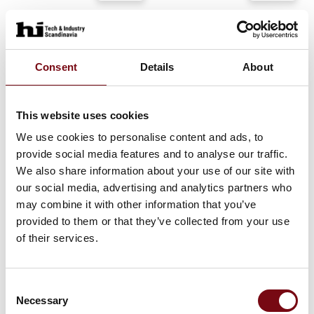
4. december 2025
27. november 2025
| Global AGV
| Global AGV
Skånsom
Uopfordret
arbejdsdag for
jobansøgning -
Consent
Details
About
dine
din nye kollega på
medarbejdere -
hjul
This website uses cookies
Flyt ressourcerne
Ansæt Axel G. Vogn og
We use cookies to personalise content and ads, to
spar penge på
provide social media features and to analyse our traffic.
Forestil dig en
bundlinjen!
arbejdsdag, hvor
We also share information about your use of our site with
palletransporten kører af
our social media, advertising and analytics partners who
Hej med jer! Mit navn er
sig selv. Bogstaveligt
may combine it with other information that you’ve
Axel G. Vogn.
talt.
provided to them or that they’ve collected from your use
of their services.
Jeg er en selvkørende
Det kan Global AGV
kollega, der hjælper dig
hjælpe med – din mest
med at transportere
præcise og effektive
Consent
materialer og optimere
palleflytter, du endnu
Necessary
Selection
dine interne proc
ikke har ansat. AGV'en