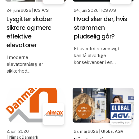
24. juni 2026
| ICS A/S
24. juni 2026
| ICS A/S
Lysgitter skaber
Hvad sker der, hvis
sikrere og mere
strømmen
effektive
pludselig går?
elevatorer
Et uventet strømsvigt
kan få alvorlige
I moderne
konsekvenser i en
elevatoranlæg er
moderne produktion.
sikkerhed,
Maskiner stopper
driftssikkerhed og
øjeblikkeligt,
brugeroplevelse
igangværende
vigtigere end
processer afbrydes, og
nogensinde. Ét af de
værdifulde data kan gå
mest afgørende
tabt. Resultatet kan være
komponenter i denne
produk
udvikling er lysgitteret –
også kendt som et
2. juni 2026
27. maj 2026
| Global AGV
elevatorlysg
| Nimax Danmark