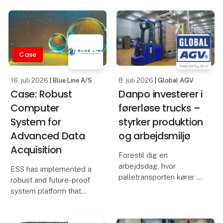
systems, achieving cost
data points, enabling
savings, proven
faster AI modeling,
reliability, and smooth
scalable computing, and
deployment across
timely insights for
hundreds of turbines
climate and
Case
worldwide.
infrastructure
16. juli 2026
| Blue Line A/S
8. juli 2026
| Global AGV
Case: Robust
Danpo investerer i
C
Computer
førerløse trucks –
System for
styrker produktion
Advanced Data
og arbejdsmiljø
Acquisition
Forestil dig en
arbejdsdag, hvor
ESS has implemented a
palletransporten kører af
robust and future-proof
sig selv. Med Global
system platform that
AGV flyttes
ensures precise, stable,
medarbejdernes
and scalable data
opgaver fra ensformige