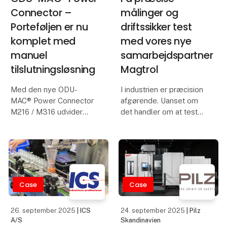
Connector –
målinger og
Porteføljen er nu
driftssikker test
komplet med
med vores nye
manuel
samarbejdspartner
tilslutningsløsning
Magtrol
Med den nye ODU-
I industrien er præcision
MAC® Power Connector
afgørende. Uanset om
M216 / M316 udvider
det handler om at teste
ODU sit sortiment med
elmotorer, måle
en manuelt tilsluttelig
drejningsmoment i
løsning til højstrøms- og
værktøjer eller overvåge
højspændingsapplikationer.
belastning og vægt i
Ud over de etablerede
løftesystemer, er det
docking- og panelmonte
afgørende med
Case
Case
måleudstyr, d
26. september 2025
| ICS
24. september 2025
| Pilz
A/S
Skandinavien