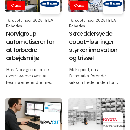
deres robotlabo
Case
Case
16. september 2025
| BILA
16. september 2025
| BILA
Robotics
Robotics
Norvigroup
Skræddersyede
automatiserer for
cobot-løsninger
at forbedre
styrker innovation
arbejdsmiljø
og trivsel
Hos Norvigroup er de
Mekoprint, en af
overraskede over, at
Danmarks førende
løsningerne endte med
virksomheder inden for
at opfylde alle de
kundetilpassede
ønsker og forventninger
løsninger, stod over for
de havde, før de gik i
udfordringer med at
gang med projektet.
sikre et sundt
arbejdsmiljø og samtidig
”Vi har jo kørt det her
opretholde
som team på 3, hvor vi
fleksibiliteten i deres