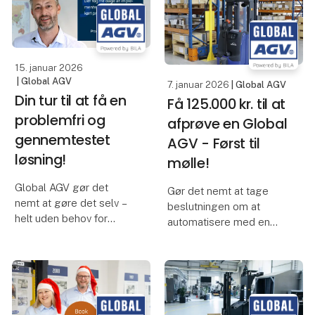
Vidste du, at du lige nu
"Vi har valgt Global AGV,
kan få op til 125.000 kr.
fordi vi har brug for en
fra SMV:Digital til at
løsning, som er
afprøve en Global AGV i
15. januar 2026
fleksibel,
din e
| Global AGV
7. januar 2026
| Global AGV
Din tur til at få en
Få 125.000 kr. til at
problemfri og
afprøve en Global
gennemtestet
AGV - Først til
løsning!
mølle!
Global AGV gør det
Gør det nemt at tage
nemt at gøre det selv –
beslutningen om at
helt uden behov for
automatisere med en
eksterne eksperter!
Global AGV!
Den er god nok. MillPart
Ønsker du at øge
har helt selv tilpasset
produktionskapaciteten
deres Global AGV's flow
og samtidig flytte
for at opnå forbedret
interne ressourcer til