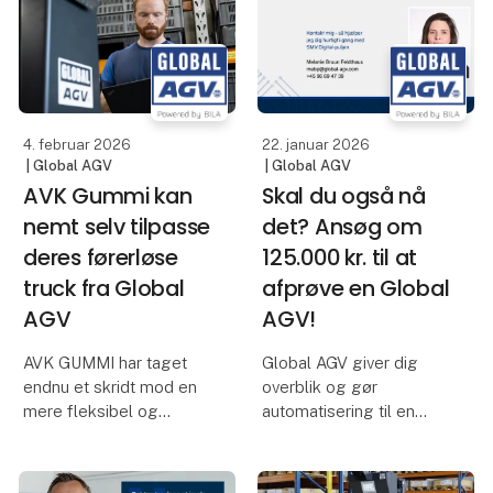
der overvejer at
Maskinfabrik var svaret
automatisere deres
en førerløs truck fra
interne logistik med
Global AGV - og
AGVer – men det kan
resultatet taler for sig
være svært at
selv:
4. februar 2026
22. januar 2026
| Global AGV
| Global AGV
AVK Gummi kan
Skal du også nå
nemt selv tilpasse
det? Ansøg om
deres førerløse
125.000 kr. til at
truck fra Global
afprøve en Global
AGV
AGV!
AVK GUMMI har taget
Global AGV giver dig
endnu et skridt mod en
overblik og gør
mere fleksibel og
automatisering til en
effektiv produktion med
beslutning, du kan stå på
en førerløs truck fra
mål for.
Global AGV.