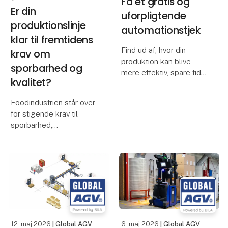
Få et gratis og
Er din
uforpligtende
produktionslinje
automationstjek
klar til fremtidens
Find ud af, hvor din
krav om
produktion kan blive
sporbarhed og
mere effektiv, spare tid
kvalitet?
og flytte værdifulde
ressourcer. Vores
Foodindustrien står over
specialister gennemgår
for stigende krav til
jeres processer og
sporbarhed,
peger på, hvor konkrete
dokumentation og
tiltag med Global AGV
produktkvalitet. Samtidig
kan sk
skal produktionen være
effektiv, fleksibel og
driftssikker.
På FoodTech 2026 viser
Nimax Danmar
12. maj 2026
| Global AGV
6. maj 2026
| Global AGV