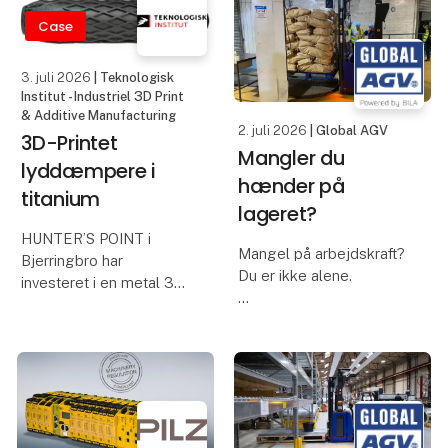
acquisition for advanced
ture til opgaver, der
real-time control.
Case
kræver omtanke og
kvalitet. AGV’en
Complex Data
3. juli 2026
| Teknologisk
transporterer
Requirements
Institut - Industriel 3D Print
Through close co
& Additive Manufacturing
2. juli 2026
| Global AGV
3D-Printet
Mangler du
lyddæmpere i
hænder på
titanium
lageret?
HUNTER’S POINT i
Mangel på arbejdskraft?
Bjerringbro har
Du er ikke alene.
investeret i en metal 3D-
printer, som skal printe
Særligt når det gælder
lyddæmpere i titanium.
lagermedarbejdere og
Teknologisk Institut
folk med truckcertifikat,
drifter printeren og
kan det være en
oplærer butikkens
udfordring at finde de
våbenmager, så
rette hænder. Så da Ian
produktionen kan fo