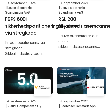
19. september 2025
19. september 2025
| Leuze electronic
| Leuze electronic
Scandinavia ApS
Scandinavia ApS
FBPS 600i
RSL 200
sikkerhedspositioneringssystem
Sikkerhedslaserscanne
via stregkode
Leuze præsenterer den
mindste
Præcis positionering via
sikkerhedslaserscanner
stregkode.
på markedet.
Sikkerhedsstregkodepositioneringssystemet
FBPS 600i fra Leuze fås
Den nye, ultrakompakte
nu også med
RSL 200
PROFIsafe-
sikkerhedslaserscanner
grænseflade. Dette gør
fra Leuze beskytter
sikkerhedsfunktioner
maskiner, AGV´er og
særligt nemme at
robotter. Takket være
implementere.
dens minimale
19. september 2025
18. september 2025
| Visual Components Oy
| Ledlenser Denmark ApS