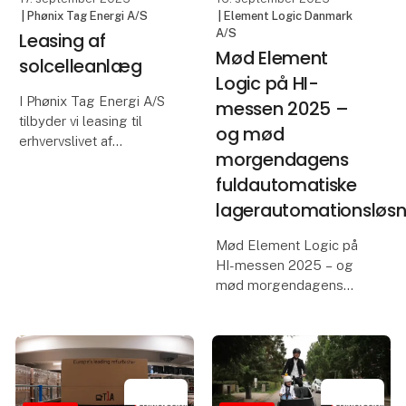
| Phønix Tag Energi A/S
| Element Logic Danmark
A/S
Leasing af
Mød Element
solcelleanlæg
Logic på HI-
I Phønix Tag Energi A/S
messen 2025 –
tilbyder vi leasing til
og mød
erhvervslivet af
morgendagens
solcelleanlæg. Denne
fuldautomatiske
mulighed er opstået på
baggrund af at
lagerautomationsløsn
tinglysningsloven er
ændret 1/7/2025
Mød Element Logic på
således at
HI-messen 2025 – og
solcelleanlæg kan
mød morgendagens
friholdes
fuldautomatiske
lagerautomationsløsninger
Robotlager på
abonnement, intelligent
håndtering af varer via AI