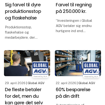
Sig farvel til dyre
Farvel til regning
produktionsstop
på 250.000 kr.
og flaskehalse
“Investeringen i Global
AGV betaler sig endnu
Produktionsstop,
hurtigere ind end
flaskehalse og
forventet”
medarbejdere, der
venter på paller, er dyrt
Tænker du, at
og uholdbart for
automation kræver lang
produktionsvirksomheder.
indkøring, forstyrrer
driften og først giver
Du kan løse det med en
værdi langt ude i
Global AGV. En simpel
fremtiden? Det gør det
og intutitiv stand-alone
logistikl
29. april 2026
| Global AGV
22. april 2026
| Global AGV
De fleste betaler
60% besparelse
for det, men du
på din drift
kan gøre det selv