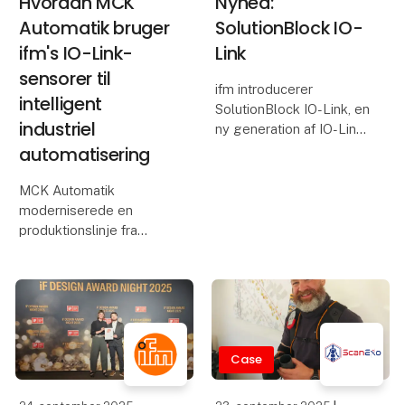
Hvordan MCK
Nyhed:
Automatik bruger
SolutionBlock IO-
ifm's IO-Link-
Link
sensorer til
ifm introducerer
intelligent
SolutionBlock IO-Link, en
industriel
ny generation af IO-Link-
mastere med fokus på
automatisering
enkel integration,
fleksibilitet og
MCK Automatik
datasikkerhed.
moderniserede en
produktionslinje fra
Med multiprotokol-
1960'erne hos
understøttelse
Sønderjysk Halmindustri
(PROFINET og
ved hjælp af ifm's IO-
EtherNet/IP
Link-sensorer og
moneo-platformen. Ved
at integrere IO-Link og
Case
smart sensorteknologi
har