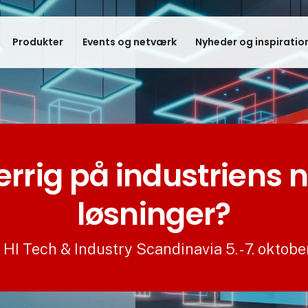
Produkter
Events og netværk
Nyheder og inspiratio
rrig på industriens 
løsninger?
HI Tech & Industry Scandinavia 5. - 7. oktob