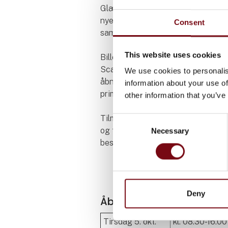
Glæd dig til et unikt setop fyldt m
nyeste viden inden for branchen
Consent
samt værdifuldt netværk.
This website uses cookies
Billetsalget til HI Tech & Industry
Scandinavia 2027 er desværre ikk
We use cookies to personalis
åbnet endnu, men forventes at åb
information about your use of
primo juni 2027.
other information that you’ve
Tilmeld dig vores nyhedsmail
her
Consent
og få besked så snart billetten ka
Necessary
Selection
bestilles.
Deny
Åbningstider
Tirsdag 5. okt.
kl. 08.30-16.00