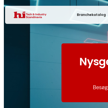
Branchekatalog
Nysge
Besøg 