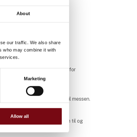
ktisk
About
se our traffic. We also share
ers who may combine it with
 services.
via er en erhvervsmesse inden for
holdt fagfolk med CVR nr.
Marketing
å messen har børn ikke adgang til messen.
er
Allow all
fra udstillere kan benyttes frem til og