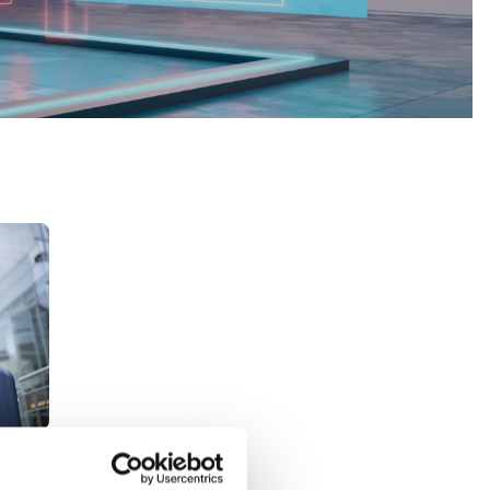
Messebesøgende på vej til Herning
ning