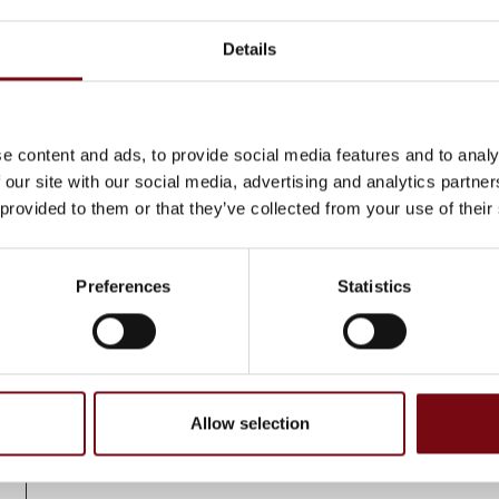
ed den
Se transportmuligheder, pra
Details
info mm.
e
e content and ads, to provide social media features and to analy
ne
 our site with our social media, advertising and analytics partn
 provided to them or that they’ve collected from your use of their
Besøgsregler
HI Tech & Industry Scandina
teknologi og industri, forbe
n
Preferences
Statistics
Børn frabedes
Af hensyn til fagligheden p
Invitationskoder / rabatkod
Allow selection
Invitationskoder/rabatkoder 
under messen.