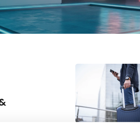
 &
Planlæg turen til Her