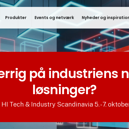
Produkter
Events og netværk
Nyheder og inspiratio
rrig på industriens 
løsninger?
HI Tech & Industry Scandinavia 5. - 7. oktob