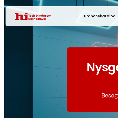
Branchekatalog
Nysge
Besøg 