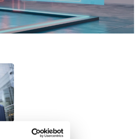
Messebesøgende på vej til Herning
ning