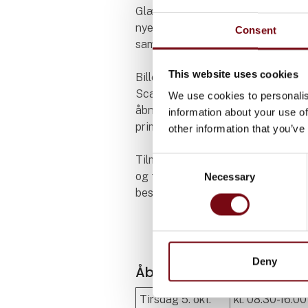
Glæd dig til et unikt setop fyldt m
nyeste viden inden for branchen
Consent
samt værdifuldt netværk.
This website uses cookies
Billetsalget til HI Tech & Industry
Scandinavia 2027 er desværre ikk
We use cookies to personalis
åbnet endnu, men forventes at åb
information about your use of
primo juni 2027.
other information that you’ve
Tilmeld dig vores nyhedsmail
her
Consent
og få besked så snart billetten ka
Necessary
Selection
bestilles.
Deny
Åbningstider
Tirsdag 5. okt.
kl. 08.30-16.00