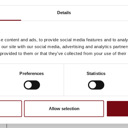
ed den
Se transportmuligheder, pra
Details
info mm.
e
e content and ads, to provide social media features and to analy
ne
 our site with our social media, advertising and analytics partn
 provided to them or that they’ve collected from your use of their
Besøgsregler
HI Tech & Industry Scandina
teknologi og industri, forbe
n
Preferences
Statistics
Børn frabedes
Af hensyn til fagligheden p
Invitationskoder / rabatkod
Allow selection
Invitationskoder/rabatkoder 
under messen.