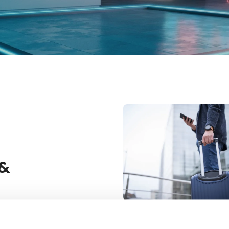
 &
Planlæg turen til Her