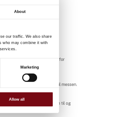
ktisk
About
se our traffic. We also share
ers who may combine it with
 services.
via er en erhvervsmesse inden for
holdt fagfolk med CVR nr.
Marketing
å messen har børn ikke adgang til messen.
er
Allow all
fra udstillere kan benyttes frem til og