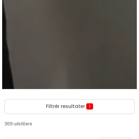
Filtrér resultater
1
369
udstillere