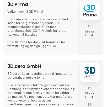
3D Prima
Velkommen til 3D Prima!
3D Prima er Nordens førende virksomhed
inden for salg af banebrydende 3D-
printteknologier. Siden 3D Prima's
grundlæggelse i 2014, Malmö, har vi set
Direkte
fænomenal tilvækst.
kontakt
Hos 3D Prima forstår vi at fremtiden for
fremstilling og design ligger i 3D-
printteknologiens transformative krafter.
Derfor har vi håndplukket et omfattende
udvalg af førsteklasses 3D-printere,
filamenter og tilbehør for at imødekomme
3D.aero GmbH
vores kunders behov. Uanset om du er en
kreativ professionel, en industriel producent
eller en entusiastisk hobbyist, har vores
3D.aero - Løsningsudbyderen til intelligente
omfattende produktudvalg noget
automatiseringssystemer.
ekstraordinært at tilbyde.
Vi er en innovativ teknologivirksomhed fra
Vi samarbejder med anerken
Hamborg, der tilbyder avancerede sensor- og
automatiseringsløsninger inden for luftfart
Direkte
og maling. Fra positionsdetektering af store
kontakt
komponenter til højpræcisions
overfladeinspektion i µm-opløsning forbedrer