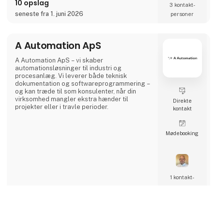
10 opslag
mærkningssystem er det bedste
3 kontakt­
mærkningssystem i verden.
seneste fra 1. juni 2026
personer
Men hvordan virker det?
A Automation ApS
Simplewires clips overfører ID'et fra dine
sikringer til alle el
A Automation ApS – vi skaber
automationsløsninger til industri og
procesanlæg. Vi leverer både teknisk
dokumentation og softwareprogrammering –
og kan træde til som konsulenter, når din
virksomhed mangler ekstra hænder til
Direkte
projekter eller i travle perioder.
kontakt
Møde­booking
1 kontakt­
personer
keyboard_arrow_up