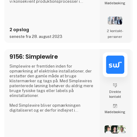
vi konsekvent produktionsprocesser i
Møde­booking
industrien.
I vores løsninger kombinerer vi nye
sensorteknologier med innovativ
databehandling og robotteknologi. Den
2 opslag
resulterende kundetilpassede løsning sikrer
2 kontakt­
kvalitetssikring med høj pålidelighed,
seneste fra 28. august 2023
personer
nøjagtighed og produktivitet.
Vores præcise 3D-sensorsystemer
9156: Simplewire
kombineret med vore
Simplewire er fremtiden inden for
opmærkning af elektriske installationer, der
erstatter den gamle måde at bruge
klistermærker og tags på. Med Simplewires
patenterede løsning behøver du aldrig mere
bruge fysiske tags eller labels på
Direkte
elinstallationer.
kontakt
Med Simplewire bliver opmærkningen
digitaliseret og er derfor indlejret i
Møde­booking
installationen og kan læses overalt langs
ledninger og kabler i stedet for kun at være
tilgængelig, hvor etiketter er påsat.
Det er grunden til, at Simplewires digitale