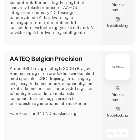
computerplatforme i dag. Forpligtet til
Direkte
innovativ teknik producerer AAEON
kontakt
integrerede Industry 4.0-løsninger,
banebrydende AI-hardware og IoT-
løsningsplatforme, der problemfrit
Møde­booking
konsoliderer virtuelle og fysiske netværk. Vi
udvikler også hardware og intelligente
automatiserede tjenester til førende
OEM/ODM'er og systemintegratorer over hele
verden. Vores pålidelige computerplatforme
af høj kvalitet omfatter industrielle bundkort
AATEQ Belgian Precision
og systemer, industrielle skærme, robuste
tablets, PC/104, PICMG og COM-moduler,
indlejrede SBC'er,
Aateq SRL blev grundlagt i 2006 i Brașov,
Rumænien, og er en produktionsvirksomhed
med speciale i CNC-drejning, -fræsning og -
svejsning. Virksomheden var oprindeligt en
lokal virksomhed, men har udviklet sig til en
pålidelig leverandør af mekaniske
Direkte
komponenter med høj præcision til
kontakt
europæiske og internationale markeder.
Fabrikken har 34 CNC-maskiner og
Møde­booking
beskæftiger over 200 faglærte arbejdere på
tre skift, hvilket sikrer en kontinuerlig
produktion. Aateq fokuserer på små til
mellemstore serier og arbejdskrævende
projekter og arbejder med en række