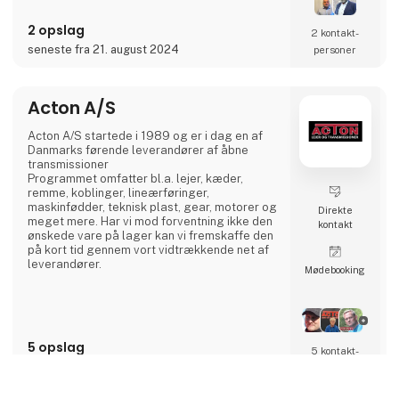
Vi har et meget kosteffektivt set-up uden
2 opslag
fordyrende mellemled, hvor vi bruger vores
2 kontakt­
ingeniører (23 af slagsen),
seneste fra 21. august 2024
personer
udviklingsafdelingen, kvalitetsafdelin
Acton A/S
Acton A/S startede i 1989 og er i dag en af
Danmarks førende leverandører af åbne
transmissioner
Programmet omfatter bl.a. lejer, kæder,
remme, koblinger, lineærføringer,
maskinfødder, teknisk plast, gear, motorer og
Direkte
meget mere. Har vi mod forventning ikke den
kontakt
ønskede vare på lager kan vi fremskaffe den
på kort tid gennem vort vidtrækkende net af
leverandører.
Møde­booking
5 opslag
5 kontakt­
seneste fra 28. september 2023
personer