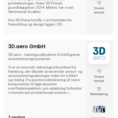
printteknologier. Siden 3D Prima's
grundlæggelse i 2014, Malmö, har vi set
Direkte
fænomenal tilvækst.
kontakt
Hos 3D Prima forstår vi at fremtiden for
fremstilling og design ligger i 3D-
printteknologiens transformative krafter.
Derfor har vi håndplukket et omfattende
udvalg af førsteklasses 3D-printere,
filamenter og tilbehør for at imødekomme
3D.aero GmbH
vores kunders behov. Uanset om du er en
kreativ professionel, en industriel producent
eller en entusiastisk hobbyist, har vores
3D.aero - Løsningsudbyderen til intelligente
omfattende produktudvalg noget
automatiseringssystemer.
ekstraordinært at tilbyde.
Vi er en innovativ teknologivirksomhed fra
Vi samarbejder med anerken
Hamborg, der tilbyder avancerede sensor- og
automatiseringsløsninger inden for luftfart
Direkte
og maling. Fra positionsdetektering af store
kontakt
komponenter til højpræcisions
overfladeinspektion i µm-opløsning forbedrer
vi konsekvent produktionsprocesser i
Møde­booking
industrien.
I vores løsninger kombinerer vi nye
sensorteknologier med innovativ
databehandling og robotteknologi. Den
2 opslag
resulterende kundetilpassede løsning sikrer