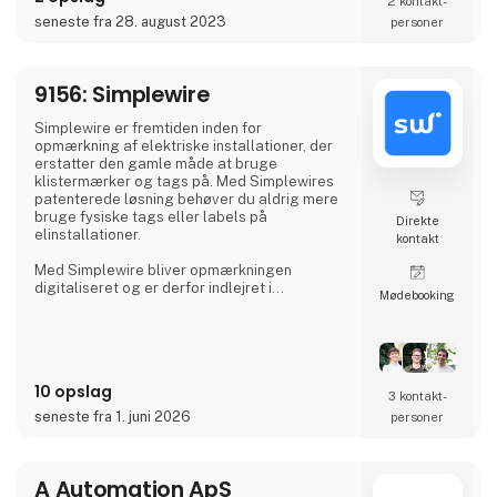
2 kontakt­
kvalitetssikring med høj pålidelighed,
seneste fra 28. august 2023
personer
nøjagtighed og produktivitet.
Vores præcise 3D-sensorsystemer
9156: Simplewire
kombineret med vore
Simplewire er fremtiden inden for
opmærkning af elektriske installationer, der
erstatter den gamle måde at bruge
klistermærker og tags på. Med Simplewires
patenterede løsning behøver du aldrig mere
bruge fysiske tags eller labels på
Direkte
elinstallationer.
kontakt
Med Simplewire bliver opmærkningen
digitaliseret og er derfor indlejret i
Møde­booking
installationen og kan læses overalt langs
ledninger og kabler i stedet for kun at være
tilgængelig, hvor etiketter er påsat.
Det er grunden til, at Simplewires digitale
10 opslag
mærkningssystem er det bedste
3 kontakt­
mærkningssystem i verden.
seneste fra 1. juni 2026
personer
Men hvordan virker det?
A Automation ApS
Simplewires clips overfører ID'et fra dine