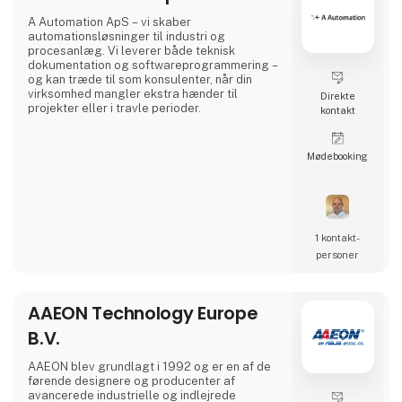
sikringer til alle el
A Automation ApS – vi skaber
automationsløsninger til industri og
procesanlæg. Vi leverer både teknisk
dokumentation og softwareprogrammering –
og kan træde til som konsulenter, når din
virksomhed mangler ekstra hænder til
Direkte
projekter eller i travle perioder.
kontakt
Møde­booking
1 kontakt­
personer
AAEON Technology Europe
B.V.
AAEON blev grundlagt i 1992 og er en af ​​de
førende designere og producenter af
avancerede industrielle og indlejrede