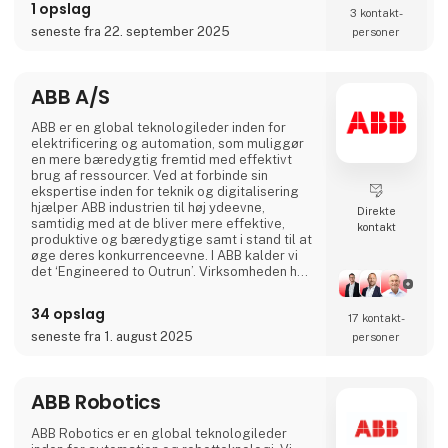
1 opslag
forskellige materialer, herunder stål, rustfrit
3 kontakt­
stål, aluminium, bronze og teknisk plast. Tjene
seneste fra 22. september 2025
personer
ABB A/S
ABB er en global teknologileder inden for
elektrificering og automation, som muliggør
en mere bæredygtig fremtid med effektivt
brug af ressourcer. Ved at forbinde sin
ekspertise inden for teknik og digitalisering
hjælper ABB industrien til høj ydeevne,
Direkte
samtidig med at de bliver mere effektive,
kontakt
produktive og bæredygtige samt i stand til at
øge deres konkurrenceevne. I ABB kalder vi
det ‘Engineered to Outrun’. Virksomheden har
over 140 års historie og mere end 105.000
medarbejdere på verdensplan. ABB’s aktier er
34 opslag
17 kontakt­
noteret på SIX Swiss Exchange (ABBN) og
Nasdaq Stockholm (ABB). www.abb.com
seneste fra 1. august 2025
personer
ABB Robotics
ABB Robotics er en global teknologileder