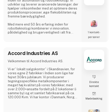
inden for automation og robotteknologi. Vi
udvikler og leverer avancerede løsninger, der
hjælper virksomheder med at optimere deres
produktionsprocesser, øge fleksibiliteten og
fremme bæredygtighed.
Med mere end 50 års erfaring inden for
robotteknologi kombinerer vi innovation,
pålidelighed og brugervenlighed i alt fra
1 kontakt­
samarbejdende robotter (cobots) til
personer
avancerede svejse- og palleteringssystemer.
Vores løsninger er designet til at
imødekomme behovene i en bred vifte af
Accord Industries AS
industrier – fra fødevareproduktion og
logistik til metalbearbejdning og elektronik.
Velkommen til Accord Industries AS.
På HI Tech & Industry Scandinavia 2025 kan
Vi er” lokalt salgskontor” i Skandinavien, for
vores egne 2 fabrikker i Indien som lige har
fejret 30års jubilæum. Vi producerer
tegningsspecifikke metalkomponenter i
Direkte
meget høj kvalitet på vores fabrikker, med
kontakt
over 2.000+ansatte fordelt på 2 lokationer (i
samme by) og et samlet fabriksareal på ca.
120.000 Kvm. Vi har kontor i Danmark, Norge
Møde­booking
og Sverige, hvor I kan kontakte vores
kompetente medarbejdere, som hver har
minimum 20 års erfaring fra branchen.