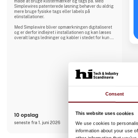
måde at bruge klistermærker og tags på. Med
Simplewires patenterede løsning behøver du aldrig
mere bruge fysiske tags eller labels på
elinstallationer.
Med Simplewire bliver opmærkningen digitaliseret
og er derfor indlejret i installationen og kan læses
overalt langs ledninger og kabler i stedet for kun at
være tilgængelig, hvor etiketter er påsat.
Det er grunden til, at Simplewires digitale
mærkningssystem er det bedste mærkningssystem
i verden.
Men hvordan virker det?
Simplewires clips overfører ID'et fra dine sikringer
til alle el
Consent
This website uses cookies
10 opslag
seneste fra 1. juni 2026
We use cookies to personalis
information about your use of
other information that you’ve