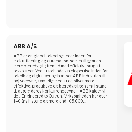
ABB A/S
ABB er en global teknologileder inden for
elektrificering og automation, som muliggør en
mere bæredygtig fremtid med effektivt brug af
ressourcer. Ved at forbinde sin ekspertise inden for
teknik og digitalisering hjælper ABB industrien til
høj ydeevne, samtidig med at de bliver mere
effektive, produktive og bæredygtige samt i stand
til at øge deres konkurrenceevne. I ABB kalder vi
det ‘Engineered to Outrun’. Virksomheden har over
140 års historie og mere end 105.000
medarbejdere på verdensplan. ABB’s aktier er
noteret på SIX Swiss Exchange (ABBN) og Nasdaq
Stockholm (ABB). www.abb.com