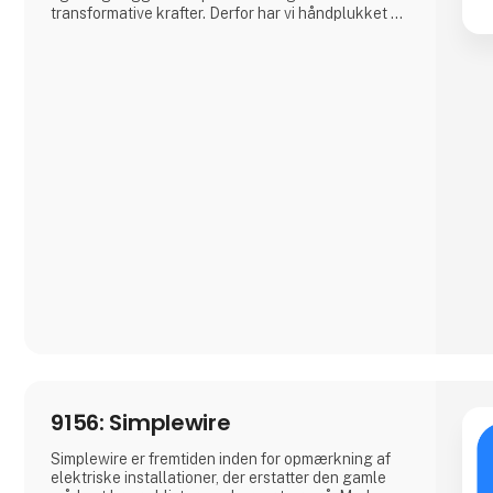
transformative krafter. Derfor har vi håndplukket et
omfattende udvalg af førsteklasses 3D-printere,
filamenter og tilbehør for at imødekomme vores
kunders behov. Uanset om du er en kreativ
professionel, en industriel producent eller en
entusiastisk hobbyist, har vores omfattende
produktudvalg noget ekstraordinært at tilbyde.
Vi samarbejder med anerken
9156: Simplewire
Simplewire er fremtiden inden for opmærkning af
elektriske installationer, der erstatter den gamle