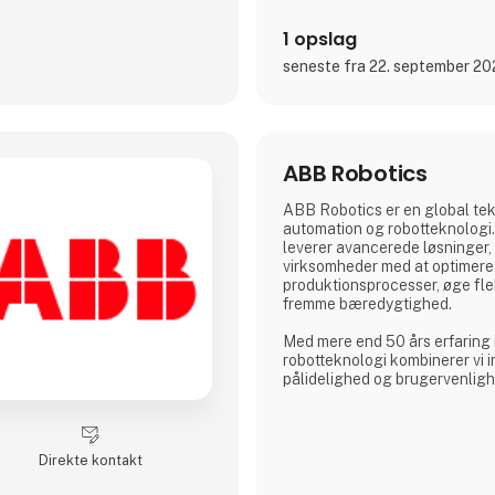
1 opslag
seneste fra 22. september 2
ABB Robotics
ABB Robotics er en global tek
automation og robotteknologi. 
leverer avancerede løsninger,
virksomheder med at optimere
produktionsprocesser, øge flek
fremme bæredygtighed.
Med mere end 50 års erfaring 
robotteknologi kombinerer vi i
pålidelighed og brugervenlighe
samarbejdende robotter (cobot
svejse- og palleteringssysteme
designet til at imødekomme be
vifte af industrier – fra fødev
Direkte kontakt
logistik til metalbearbejdning 