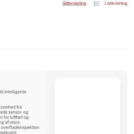
Gittervisning
Listevisning
l intelligente
rksomhed fra
rede sensor- og
 for luftfart og
ng af store
 overfladeinspektion
onsekvent