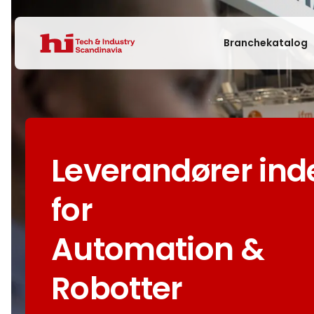
Branchekatalog
Leverandører ind
for
Automation &
Robotter