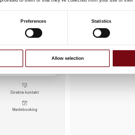
AATEQ Belgian Prec
Preferences
Statistics
Aateq SRL blev grundlagt i 20
Rumænien, og er en produkti
speciale i CNC-drejning, -fræs
Virksomheden var oprindeligt 
men har udviklet sig til en pål
mekaniske komponenter med hø
europæiske og internationale
Allow selection
Fabrikken har 34 CNC-maskin
over 200 faglærte arbejdere på 
sikrer en kontinuerlig produkt
på små til mellemstore serier
projekter og arbejder med en 
materialer, herunder stål, rustf
Direkte kontakt
bronze og teknisk plast. Tjen
Møde­booking