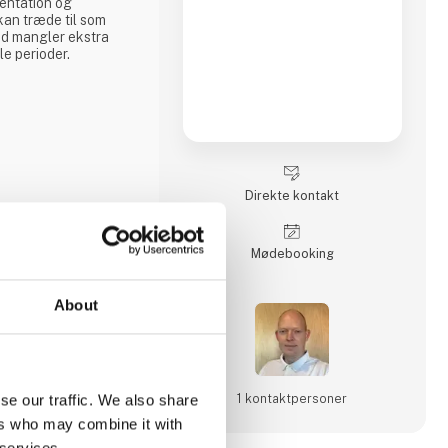
entation og
an træde til som
ed mangler ekstra
vle perioder.
Direkte kontakt
Møde­booking
About
1 kontakt­personer
se our traffic. We also share
ers who may combine it with
 services.