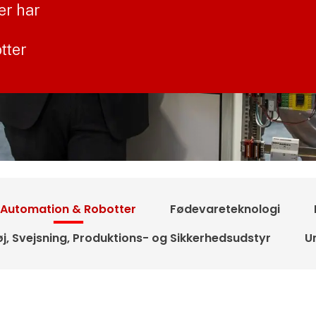
er har
tter
Automation & Robotter
Fødevareteknologi
j, Svejsning, Produktions- og Sikkerhedsudstyr
U