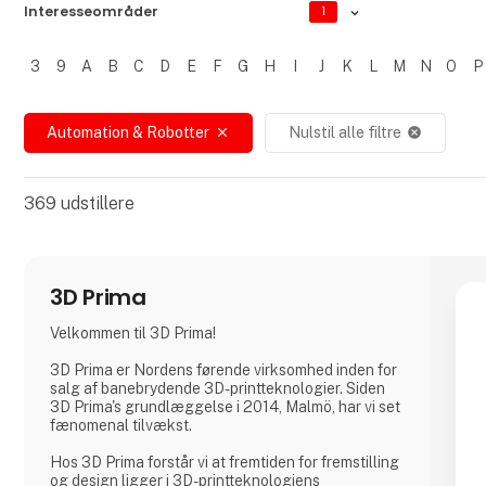
Interesseområder
1
3
9
A
B
C
D
E
F
G
H
I
J
K
L
M
N
O
P
Filtrer resultater
Automation & Robotter
Nulstil alle filtre
close
cancel
369
udstillere
3D Prima
Velkommen til 3D Prima!
3D Prima er Nordens førende virksomhed inden for
salg af banebrydende 3D-printteknologier. Siden
3D Prima's grundlæggelse i 2014, Malmö, har vi set
fænomenal tilvækst.
Hos 3D Prima forstår vi at fremtiden for fremstilling
og design ligger i 3D-printteknologiens