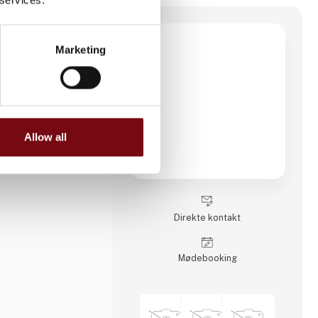
ision
Marketing
06 i Brașov,
onsvirksomhed med
ning og -svejsning.
en lokal virksomhed,
idelig leverandør af
j præcision til
 markeder.
Allow all
er og beskæftiger
tre skift, hvilket
ion. Aateq fokuserer
 og arbejdskrævende
række forskellige
rit stål, aluminium,
Direkte kontakt
e
Møde­booking