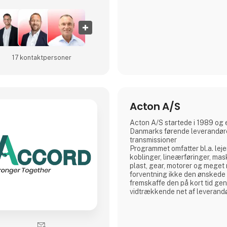
På HI Tech & Industry Scandi
17 kontakt­personer
Acton A/S
Acton A/S startede i 1989 og e
Danmarks førende leverandør
transmissioner
Programmet omfatter bl.a. lej
koblinger, lineærføringer, mas
plast, gear, motorer og meget
forventning ikke den ønskede 
fremskaffe den på kort tid ge
vidtrækkende net af leverandø