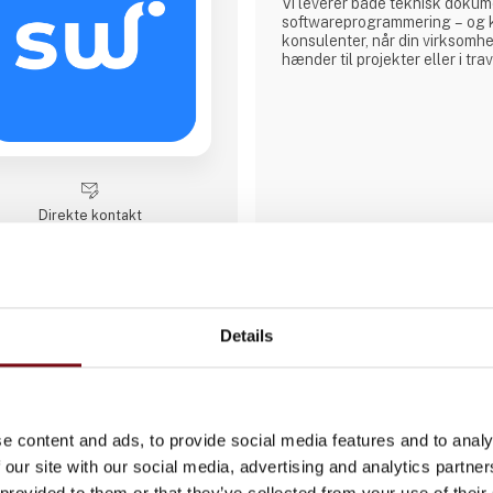
Vi leverer både teknisk dokum
softwareprogrammering – og k
konsulenter, når din virksomh
hænder til projekter eller i tra
Direkte kontakt
Møde­booking
Details
3 kontakt­personer
e content and ads, to provide social media features and to analy
 our site with our social media, advertising and analytics partn
 provided to them or that they’ve collected from your use of their