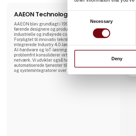
AAEON Technology Europe B.V.
Consent
Necessary
Selection
AAEON blev grundlagt i 1992 og er en af ​​de
førende designere og producenter af avancerede
industrielle og indlejrede computerplatforme i dag.
Forpligtet til innovativ teknik producerer AAEON
integrerede Industry 4.0-løsninger, banebrydende
AI-hardware og IoT-løsningsplatforme, der
problemfrit konsoliderer virtuelle og fysiske
Deny
netværk. Vi udvikler også hardware og intelligente
automatiserede tjenester til førende OEM/ODM'er
og systemintegratorer over hele verden. Vores
pålidelige computerplatforme af høj kvalitet
omfatter industrielle bundkort og systemer,
industrielle skærme, robuste tablets, PC/104,
PICMG og COM-moduler, indlejrede SBC'er,