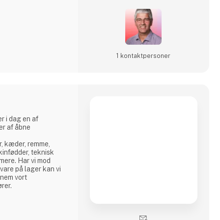
navia 2025 kan
1 kontakt­personer
r i dag en af
er af åbne
er, kæder, remme,
kinfødder, teknisk
 mere. Har vi mod
vare på lager kan vi
nnem vort
rer.