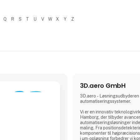
Q
R
S
T
U
V
W
X
Y
Z
3D.aero GmbH
3D.aero - Løsningsudbyderen ti
automatiseringssystemer.
Vi er en innovativ teknologivi
Hamborg, der tilbyder avance
automatiseringsløsninger inden
maling. Fra positionsdetekteri
komponenter til højpræcisions
i µm-opløsning forbedrer vi k