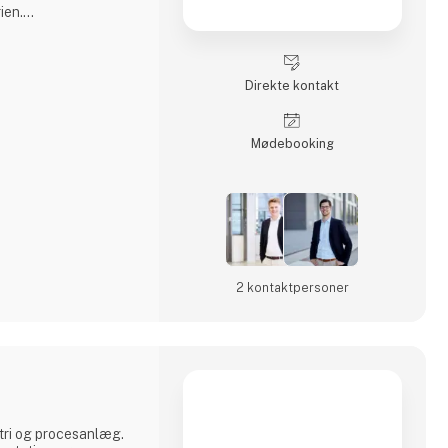
ien.
i nye
tiv databehandling
erende
Direkte kontakt
r kvalitetssikring med
og produktivitet.
Møde­booking
emer kombineret med
2 kontakt­personer
stri og procesanlæg.