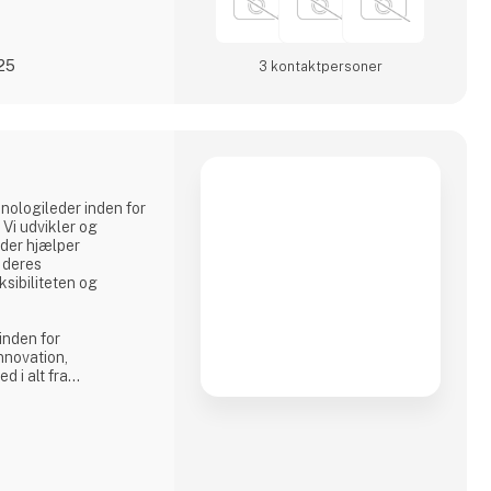
025
3 kontakt­personer
nologileder inden for
Vi udvikler og
 der hjælper
 deres
sibiliteten og
inden for
nnovation,
d i alt fra
s) til avancerede
r. Vores løsninger er
hovene i en bred
areproduktion og
og elektronik.