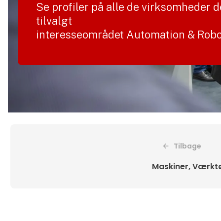
Se profiler på alle de virksomheder d
tilvalgt
interesseområdet Automation & Robo
Tilbage
Maskiner, Værktø