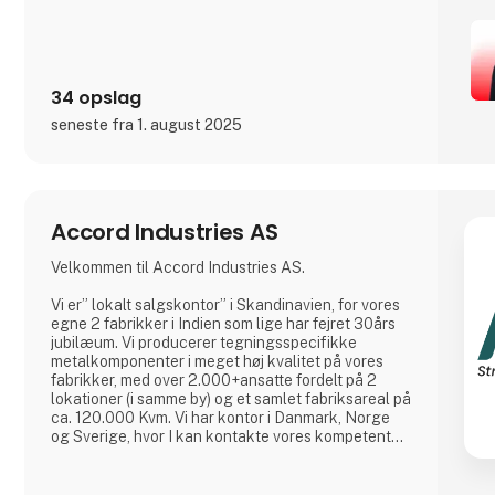
34 opslag
seneste fra 1. august 2025
Accord Industries AS
Velkommen til Accord Industries AS.
Vi er” lokalt salgskontor” i Skandinavien, for vores
egne 2 fabrikker i Indien som lige har fejret 30års
jubilæum. Vi producerer tegningsspecifikke
metalkomponenter i meget høj kvalitet på vores
fabrikker, med over 2.000+ansatte fordelt på 2
lokationer (i samme by) og et samlet fabriksareal på
ca. 120.000 Kvm. Vi har kontor i Danmark, Norge
og Sverige, hvor I kan kontakte vores kompetente
medarbejdere, som hver har minimum 20 års
erfaring fra branchen.