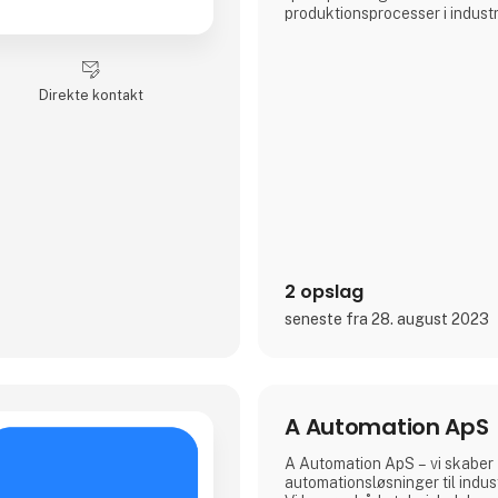
produktionsprocesser i industr
I vores løsninger kombinerer v
sensorteknologier med innova
og robotteknologi. Den result
Direkte kontakt
kundetilpassede løsning sikre
høj pålidelighed, nøjagtighed 
Vores præcise 3D-sensorsyst
vore
2 opslag
seneste fra 28. august 2023
A Automation ApS
A Automation ApS – vi skaber
automationsløsninger til indu