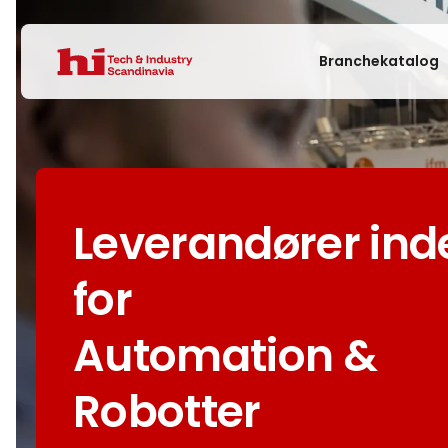
Branchekatalog
Leverandører ind
for
Automation &
Robotter