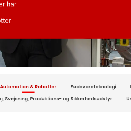
er har
tter
Automation & Robotter
Fødevareteknologi
j, Svejsning, Produktions- og Sikkerhedsudstyr
U