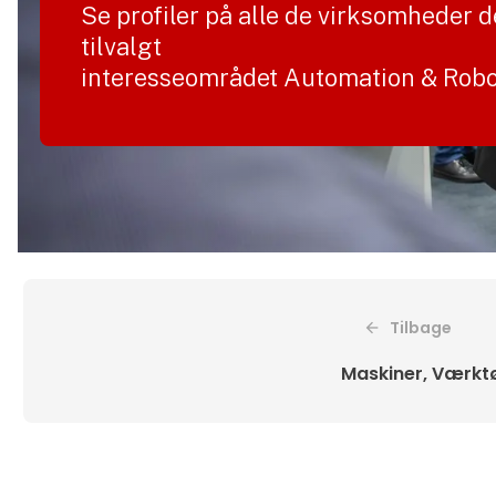
Se profiler på alle de virksomheder d
tilvalgt
interesseområdet Automation & Robo
Tilbage
Maskiner, Værktø