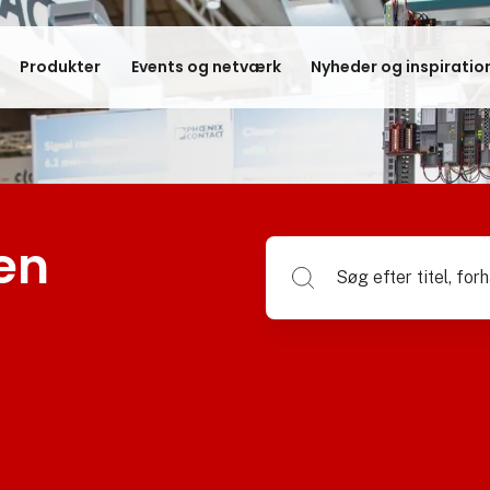
Produkter
Events og netværk
Nyheder og inspiratio
en
Søg efter titel, forhandlerna