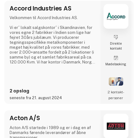
imødekomme behovene i en bred vifte af
Accord Industries AS
industrier – fra fødevareproduktion og
logistik til metalbearbejdning og elektronik.
Velkommen til Accord Industries AS.
På HI Tech & Industry Scandinavia 2025 kan
Vi er” lokalt salgskontor” i Skandinavien, for
vores egne 2 fabrikker i Indien som lige har
fejret 30års jubilæum. Vi producerer
tegningsspecifikke metalkomponenter i
Direkte
meget høj kvalitet på vores fabrikker, med
kontakt
over 2.000+ansatte fordelt på 2 lokationer (i
samme by) og et samlet fabriksareal på ca.
120.000 Kvm. Vi har kontor i Danmark, Norge
Møde­booking
og Sverige, hvor I kan kontakte vores
kompetente medarbejdere, som hver har
minimum 20 års erfaring fra branchen.
Vi har et meget kosteffektivt set-up uden
2 opslag
fordyrende mellemled, hvor vi bruger vores
2 kontakt­
ingeniører (23 af slagsen),
seneste fra 21. august 2024
personer
udviklingsafdelingen, kvalitetsafdelin
Acton A/S
Acton A/S startede i 1989 og er i dag en af
Danmarks førende leverandører af åbne
transmissioner