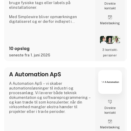
bruge fysiske tags eller labels på
Direkte
elinstallationer.
kontakt
Med Simplewire bliver opmærkningen
digitaliseret og er derfor indlejret i
Møde­booking
installationen og kan læses overalt langs
ledninger og kabler i stedet for kun at være
tilgængelig, hvor etiketter er påsat.
Det er grunden til, at Simplewires digitale
10 opslag
mærkningssystem er det bedste
3 kontakt­
mærkningssystem i verden.
seneste fra 1. juni 2026
personer
Men hvordan virker det?
A Automation ApS
Simplewires clips overfører ID'et fra dine
sikringer til alle el
A Automation ApS – vi skaber
automationsløsninger til industri og
procesanlæg. Vi leverer både teknisk
dokumentation og softwareprogrammering –
og kan træde til som konsulenter, når din
virksomhed mangler ekstra hænder til
Direkte
projekter eller i travle perioder.
kontakt
Møde­booking