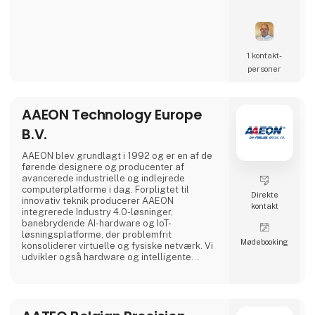
1 kontakt­
personer
AAEON Technology Europe
B.V.
AAEON blev grundlagt i 1992 og er en af ​​de
førende designere og producenter af
avancerede industrielle og indlejrede
computerplatforme i dag. Forpligtet til
Direkte
innovativ teknik producerer AAEON
kontakt
integrerede Industry 4.0-løsninger,
banebrydende AI-hardware og IoT-
løsningsplatforme, der problemfrit
Møde­booking
konsoliderer virtuelle og fysiske netværk. Vi
udvikler også hardware og intelligente
automatiserede tjenester til førende
OEM/ODM'er og systemintegratorer over hele
verden. Vores pålidelige computerplatforme
af høj kvalitet omfatter industrielle bundkort
og systemer, industrielle skærme, robuste