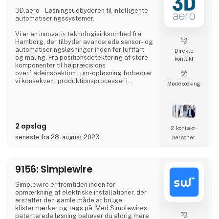
kreativ professionel, en industriel producent
eller en entusiastisk hobbyist, har vores
3D.aero - Løsningsudbyderen til intelligente
omfattende produktudvalg noget
automatiseringssystemer.
ekstraordinært at tilbyde.
Vi er en innovativ teknologivirksomhed fra
Vi samarbejder med anerken
Hamborg, der tilbyder avancerede sensor- og
automatiseringsløsninger inden for luftfart
Direkte
og maling. Fra positionsdetektering af store
kontakt
komponenter til højpræcisions
overfladeinspektion i µm-opløsning forbedrer
vi konsekvent produktionsprocesser i
Møde­booking
industrien.
I vores løsninger kombinerer vi nye
sensorteknologier med innovativ
databehandling og robotteknologi. Den
2 opslag
resulterende kundetilpassede løsning sikrer
2 kontakt­
kvalitetssikring med høj pålidelighed,
seneste fra 28. august 2023
personer
nøjagtighed og produktivitet.
Vores præcise 3D-sensorsystemer
9156: Simplewire
kombineret med vore
Simplewire er fremtiden inden for
opmærkning af elektriske installationer, der
erstatter den gamle måde at bruge
klistermærker og tags på. Med Simplewires
patenterede løsning behøver du aldrig mere