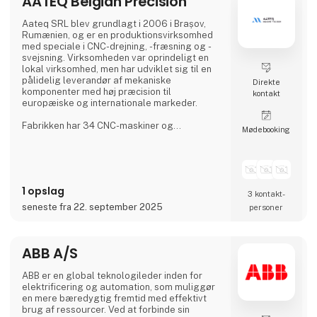
AATEQ Belgian Precision
tablets, PC/104, PICMG og COM-moduler,
indlejrede SBC'er,
Aateq SRL blev grundlagt i 2006 i Brașov,
Rumænien, og er en produktionsvirksomhed
med speciale i CNC-drejning, -fræsning og -
svejsning. Virksomheden var oprindeligt en
lokal virksomhed, men har udviklet sig til en
pålidelig leverandør af mekaniske
Direkte
komponenter med høj præcision til
kontakt
europæiske og internationale markeder.
Fabrikken har 34 CNC-maskiner og
Møde­booking
beskæftiger over 200 faglærte arbejdere på
tre skift, hvilket sikrer en kontinuerlig
produktion. Aateq fokuserer på små til
mellemstore serier og arbejdskrævende
projekter og arbejder med en række
1 opslag
forskellige materialer, herunder stål, rustfrit
3 kontakt­
stål, aluminium, bronze og teknisk plast. Tjene
seneste fra 22. september 2025
personer
ABB A/S
ABB er en global teknologileder inden for
elektrificering og automation, som muliggør
en mere bæredygtig fremtid med effektivt
brug af ressourcer. Ved at forbinde sin