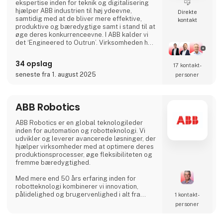
ekspertise inden for teknik og digitalisering
hjælper ABB industrien til høj ydeevne,
Direkte
samtidig med at de bliver mere effektive,
kontakt
produktive og bæredygtige samt i stand til at
øge deres konkurrenceevne. I ABB kalder vi
det ‘Engineered to Outrun’. Virksomheden har
over 140 års historie og mere end 105.000
medarbejdere på verdensplan. ABB’s aktier er
34 opslag
17 kontakt­
noteret på SIX Swiss Exchange (ABBN) og
Nasdaq Stockholm (ABB). www.abb.com
seneste fra 1. august 2025
personer
ABB Robotics
ABB Robotics er en global teknologileder
inden for automation og robotteknologi. Vi
udvikler og leverer avancerede løsninger, der
hjælper virksomheder med at optimere deres
produktionsprocesser, øge fleksibiliteten og
fremme bæredygtighed.
Med mere end 50 års erfaring inden for
robotteknologi kombinerer vi innovation,
pålidelighed og brugervenlighed i alt fra
1 kontakt­
samarbejdende robotter (cobots) til
personer
avancerede svejse- og palleteringssystemer.
Vores løsninger er designet til at