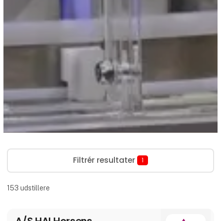
Filtrér resultater
1
153
udstillere
A/S HAI Horsens