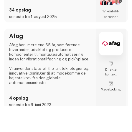
over 140 års historie og mere end 105.000
medarbejdere på verdensplan. ABB’s aktier er
34 opslag
17 kontakt­
noteret på SIX Swiss Exchange (ABBN) og
Nasdaq Stockholm (ABB). www.abb.com
seneste fra 1. august 2025
personer
Afag
Afag har i mere end 65 år, som førende
leverandør, udviklet og produceret
komponenter til montageautomatisering
inden for vibrationstilfødning og pick'n'place.
Vi anvender state-of-the-art teknologier og
Direkte
innovative løsninger til at imødekomme de
kontakt
højeste krav fra den globale
automationsindustri.
Møde­booking
Tusindvis af pick'n'place-moduler og
tilfødesystemer solgt af Afag repræsenterer
4 opslag
vores produkters uovertrufne kvalitet og
seneste fra 9. juni 2023
pålidelighed.
Vi har mere end 300 ansatte i vores
datterselskaber i Schweiz, Tyskland, Kina og
keyboard_arrow_up
Autonomous Units
USA. Dér producerer vi løsninger, der bruges i
enhver form for fremstillingsindustri: Fra