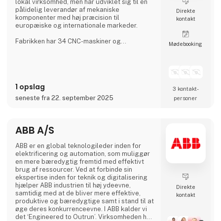
lokal virksomhed, men har udviklet sig til en
pålidelig leverandør af mekaniske
Direkte
komponenter med høj præcision til
kontakt
europæiske og internationale markeder.
Fabrikken har 34 CNC-maskiner og
Møde­booking
beskæftiger over 200 faglærte arbejdere på
tre skift, hvilket sikrer en kontinuerlig
produktion. Aateq fokuserer på små til
mellemstore serier og arbejdskrævende
projekter og arbejder med en række
1 opslag
forskellige materialer, herunder stål, rustfrit
3 kontakt­
stål, aluminium, bronze og teknisk plast. Tjene
seneste fra 22. september 2025
personer
ABB A/S
ABB er en global teknologileder inden for
elektrificering og automation, som muliggør
en mere bæredygtig fremtid med effektivt
brug af ressourcer. Ved at forbinde sin
ekspertise inden for teknik og digitalisering
hjælper ABB industrien til høj ydeevne,
Direkte
samtidig med at de bliver mere effektive,
kontakt
produktive og bæredygtige samt i stand til at
øge deres konkurrenceevne. I ABB kalder vi
det ‘Engineered to Outrun’. Virksomheden har