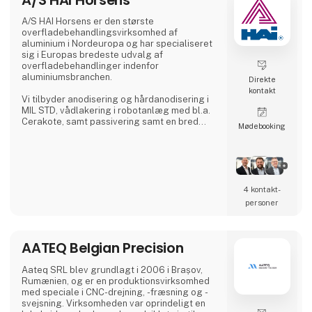
A/S HAI Horsens er den største
overfladebehandlingsvirksomhed af
aluminium i Nordeuropa og har specialiseret
sig i Europas bredeste udvalg af
overfladebehandlinger indenfor
aluminiumsbranchen.
Direkte
kontakt
Vi tilbyder anodisering og hårdanodisering i
MIL STD, vådlakering i robotanlæg med bl.a.
Cerakote, samt passivering samt en bred
Møde­booking
vifte af forskellige forbehandlinger.
4 kontakt­
personer
AATEQ Belgian Precision
Aateq SRL blev grundlagt i 2006 i Brașov,
Rumænien, og er en produktionsvirksomhed
med speciale i CNC-drejning, -fræsning og -
svejsning. Virksomheden var oprindeligt en