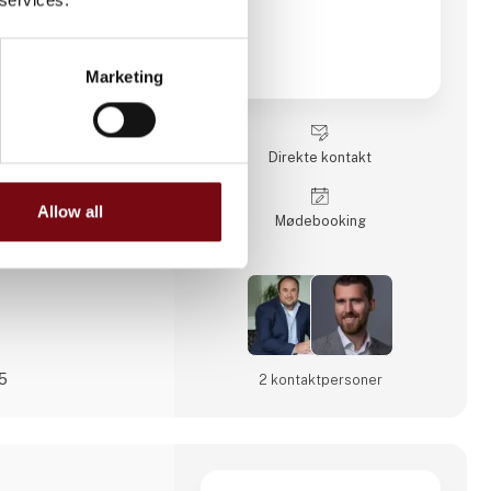
entering af
m cloud computing,
ter omfatter ofte
g, digital
Marketing
af virksomhedens
ninger.
Direkte kontakt
Allow all
Møde­booking
25
2 kontakt­personer