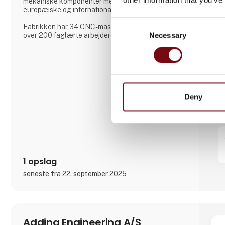
mekaniske komponenter med høj præcision til
europæiske og internationale markeder.
Consent
Fabrikken har 34 CNC-maskiner og beskæftiger
Necessary
Selection
over 200 faglærte arbejdere på tre skift, hvilket
sikrer en kontinuerlig produktion. Aateq fokuserer
på små til mellemstore serier og arbejdskrævende
projekter og arbejder med en række forskellige
materialer, herunder stål, rustfrit stål, aluminium,
bronze og teknisk plast. Tjene
Deny
1 opslag
seneste fra 22. september 2025
Adding Engineering A/S