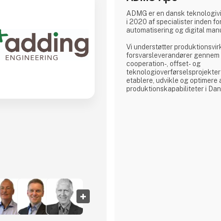
ADMG er en dansk teknologiv
i 2020 af specialister inden fo
automatisering og digital man
Vi understøtter produktionsv
forsvarsleverandører gennem i
cooperation-, offset- og
teknologioverførselsprojekter
etablere, udvikle og optimere
produktionskapabiliteter i Da
Vores kernekompetence er udv
produktionsmiljøer. Uanset o
etablering af nye produktionsk
optimering af eksisterende pro
med hele værdikæden fra tek
til produktionsmodning.
ADMG assister