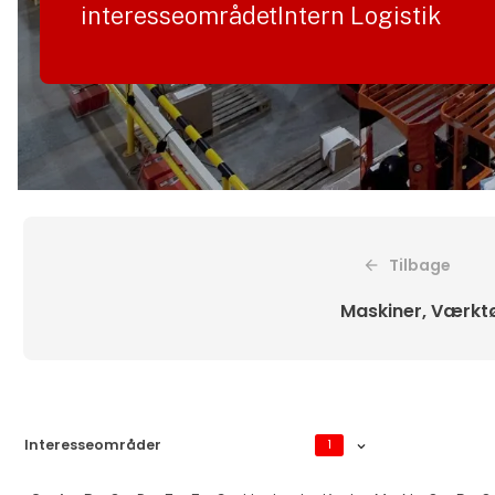
interesseområdetIntern Logistik
Tilbage
Maskiner, Værktø
Interesseområder
1