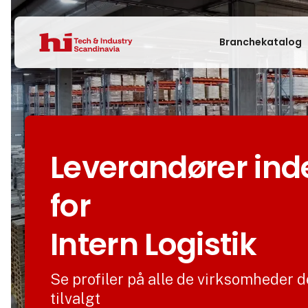
Branchekatalog
Leverandører ind
for
Intern Logistik
Se profiler på alle de virksomheder d
tilvalgt