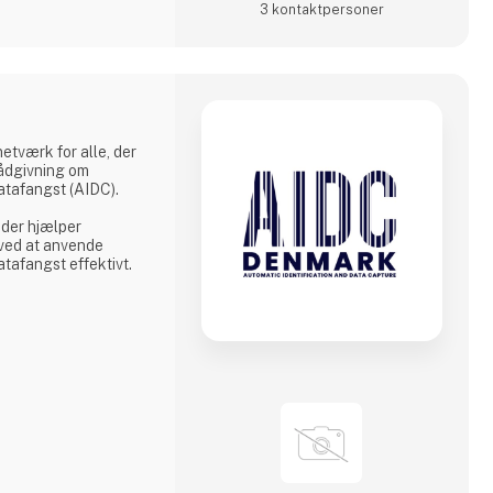
3 kontakt­personer
etværk for alle, der
rådgivning om
atafangst (AIDC).
 der hjælper
 ved at anvende
atafangst effektivt.