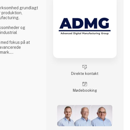
irksomhed grundlagt
r produktion,
ufacturing.
irksomheder og
ndustrial
 med fokus på at
 avancerede
nmark.
ikling af højtydende
m opgaven omfatter
apaciteter eller
Direkte kontakt
cesser, arbejder vi
nologiimplementering
Møde­booking