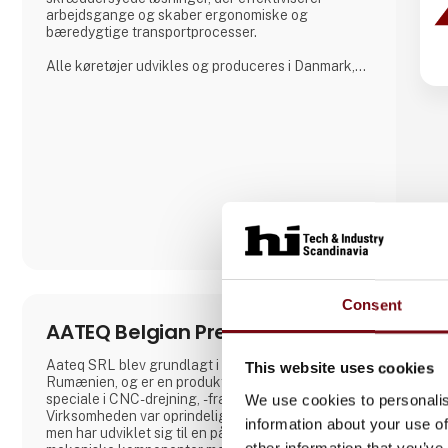
arbejdsgange og skaber ergonomiske og
bæredygtige transportprocesser.
Alle køretøjer udvikles og produceres i Danmark,
hvor der lægges stor vægt på tæt samarbejde med
kunderne for at sikre løsninger, der matcher
konkrete behov – uanset om det gælder
lagerhåndtering, hospitalslogistik eller transport i
grønne områder.
A. Flensborg A/S kombinerer solid
håndværkstradition
Consent
AATEQ Belgian Precision
Aateq SRL blev grundlagt i 2006 i Brașov,
This website uses cookies
Rumænien, og er en produktionsvirksomhed med
speciale i CNC-drejning, -fræsning og -svejsning.
We use cookies to personalis
Virksomheden var oprindeligt en lokal virksomhed,
information about your use of
men har udviklet sig til en pålidelig leverandør af
other information that you’ve