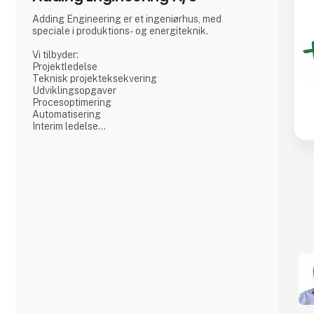
Adding Engineering er et ingeniørhus, med
speciale i produktions- og energiteknik.
Vi tilbyder:
Projektledelse
Teknisk projekteksekvering
Udviklingsopgaver
Procesoptimering
Automatisering
Interim ledelse
Site-Management i ind- og udland
Mekanisk konstruktion og tegning i Inventor og
Solid Works
Elkonstruktion og PLC-programmering
Digital vedligeholdsstyring
Vi hjælper typisk vores kunder med at styre større
kritiske projekter i mål. Det kan f.eks. være i
produktions- eller energivirksomheder, hvor man
ikke selv har ressourcerne eller specialviden til at
løse opgaven.
Det er en udfordring for enhver virksomhed at have
den