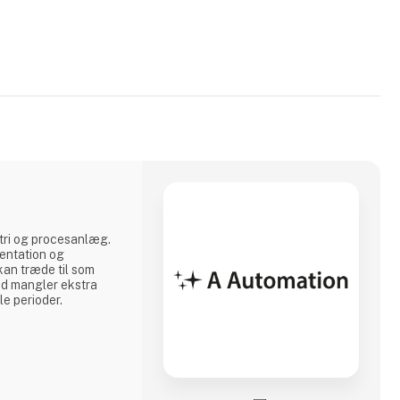
stri og procesanlæg.
entation og
an træde til som
ed mangler ekstra
vle perioder.