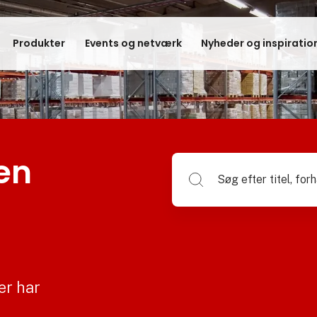
Produkter
Events og netværk
Nyheder og inspiratio
en
Søg efter titel, forhandlerna
er har