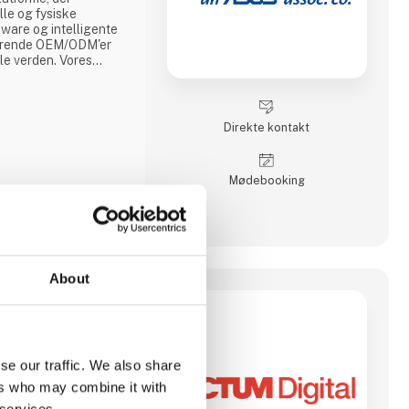
lle og fysiske
dware og intelligente
 førende OEM/ODM'er
le verden. Vores
f høj kvalitet
 og systemer,
ablets, PC/104,
jrede SBC'er,
Direkte kontakt
Møde­booking
About
irksomhed inden for
ulenttjenester, der
nnovative løsninger på
se our traffic. We also share
 Vi fokuserer på
ers who may combine it with
 digital strategi, IT-
 services.