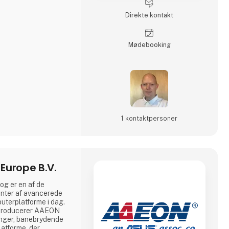
Direkte kontakt
Møde­booking
1 kontakt­personer
Europe B.V.
 er en af ​​de
nter af avancerede
puterplatforme i dag.
ik producerer AAEON
inger, banebrydende
atforme, der