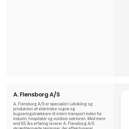
kunders behov. Uanset om du er en kreativ
professionel, en industriel producent eller en
entusiastisk hobbyist, har vores omfattende
produktudvalg noget ekstraordinært at tilbyde.
Vi samarbejder med anerken
A. Flensborg A/S
A. Flensborg A/S er specialist i udvikling og
produktion af elektriske vogne og
bugseringstrækkere til intern transport inden for
industri, hospitaler og outdoor-sektoren. Med mere
end 65 års erfaring leverer A. Flensborg A/S
skræddersyede løsninger, der effektiviserer