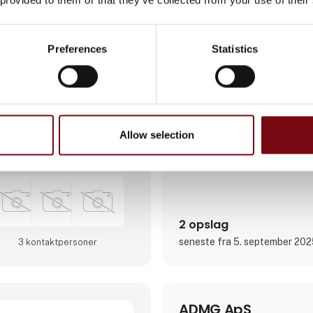
konsulenttjenester og implem
banebrydende teknologier so
AI og automation. Vores tjenes
skræddersyet softwareudviklin
Preferences
Statistics
projektledelse og forbedring 
processer gennem digitale løs
Direkte kontakt
Allow selection
Møde­booking
2 opslag
seneste fra 5. september 20
3 kontakt­personer
ADMG ApS