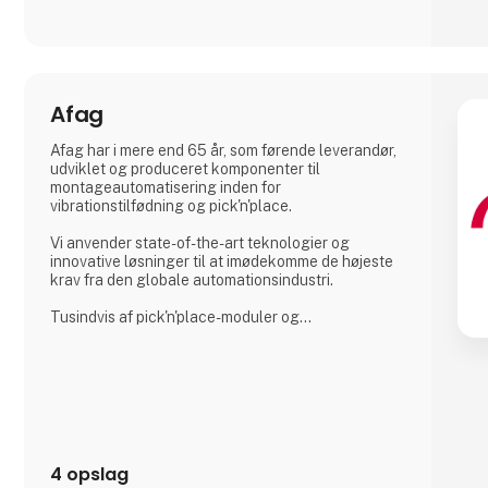
Afag
Afag har i mere end 65 år, som førende leverandør,
udviklet og produceret komponenter til
montageautomatisering inden for
vibrationstilfødning og pick'n'place.
Vi anvender state-of-the-art teknologier og
innovative løsninger til at imødekomme de højeste
krav fra den globale automationsindustri.
Tusindvis af pick'n'place-moduler og
tilfødesystemer solgt af Afag repræsenterer vores
produkters uovertrufne kvalitet og pålidelighed.
Vi har mere end 300 ansatte i vores
datterselskaber i Schweiz, Tyskland, Kina og USA.
Dér producerer vi løsninger, der bruges i enhver
form for fremstillingsindustri: Fra bilindustrien til
forbrugsvarer, fø
4 opslag