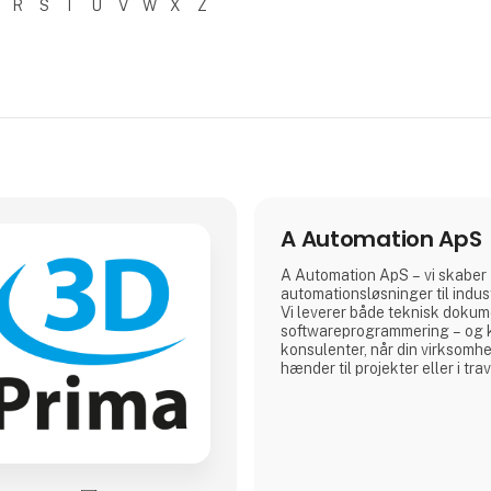
R
S
T
U
V
W
X
Z
A Automation ApS
A Automation ApS – vi skaber
automationsløsninger til indu
Vi leverer både teknisk dokum
softwareprogrammering – og k
konsulenter, når din virksomh
hænder til projekter eller i tra