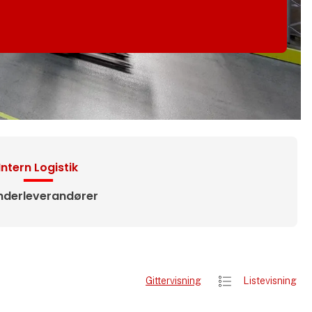
Intern Logistik
nderleverandører
Gittervisning
Listevisning