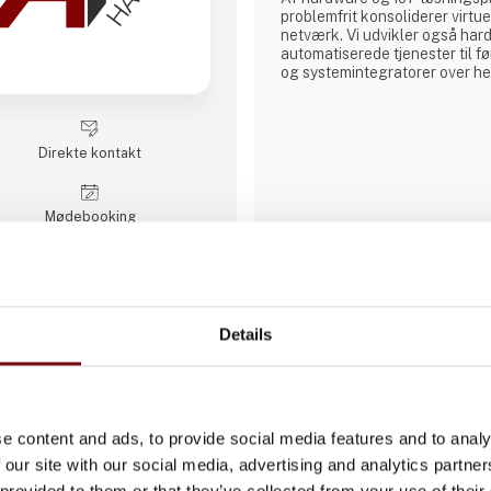
problemfrit konsoliderer virtue
netværk. Vi udvikler også har
automatiserede tjenester til
og systemintegratorer over he
pålidelige computerplatforme a
omfatter industrielle bundkort
industrielle skærme, robuste t
PICMG og COM-moduler, indle
Direkte kontakt
Møde­booking
Details
ACTUM Digital
ACTUM Digital er en global v
digital transformation og kons
specialiserer sig i at levere i
e content and ads, to provide social media features and to analy
tværs af forskellige brancher.
 our site with our social media, advertising and analytics partn
områder som softwareudvikling,
 provided to them or that they’ve collected from your use of their