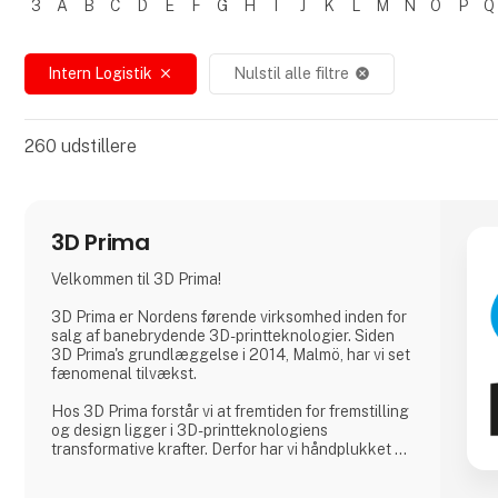
3
A
B
C
D
E
F
G
H
I
J
K
L
M
N
O
P
Q
Filtrer resultater
Intern Logistik
Nulstil alle filtre
close
cancel
260
udstillere
3D Prima
Velkommen til 3D Prima!
3D Prima er Nordens førende virksomhed inden for
salg af banebrydende 3D-printteknologier. Siden
3D Prima's grundlæggelse i 2014, Malmö, har vi set
fænomenal tilvækst.
Hos 3D Prima forstår vi at fremtiden for fremstilling
og design ligger i 3D-printteknologiens
transformative krafter. Derfor har vi håndplukket et
omfattende udvalg af førsteklasses 3D-printere,
filamenter og tilbehør for at imødekomme vores