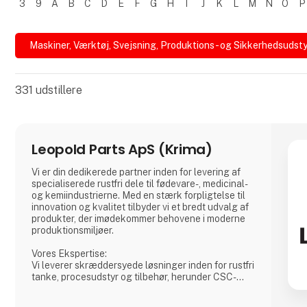
3
9
A
B
C
D
E
F
G
H
I
J
K
L
M
N
O
P
Filtrer resultater
Maskiner, Værktøj, Svejsning, Produktions- og Sikkerhedsudsty
331
udstillere
Leopold Parts ApS (Krima)
Vi er din dedikerede partner inden for levering af
specialiserede rustfri dele til fødevare-, medicinal-
og kemiindustrierne. Med en stærk forpligtelse til
innovation og kvalitet tilbyder vi et bredt udvalg af
produkter, der imødekommer behovene i moderne
produktionsmiljøer.
Vores Ekspertise:
Vi leverer skræddersyede løsninger inden for rustfri
tanke, procesudstyr og tilbehør, herunder CSC-
forbindelser, mandekarme og meget mere. Vores
produkter er designet til at sikre både sikkerhed og