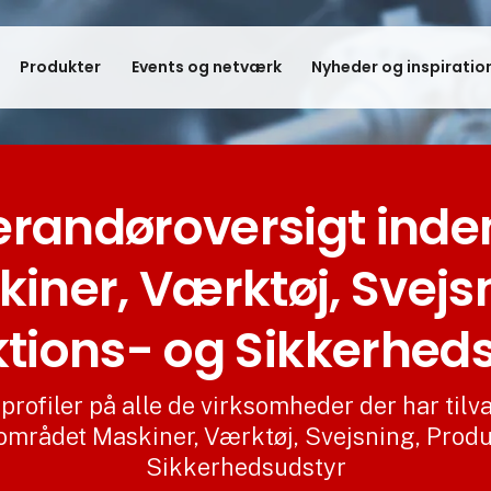
Produkter
Events og netværk
Nyheder og inspiratio
erandøroversigt inden
iner, Værktøj, Svejs
tions- og Sikkerhed
profiler på alle de virksomheder der har tilv
området Maskiner, Værktøj, Svejsning, Produ
Sikkerhedsudstyr