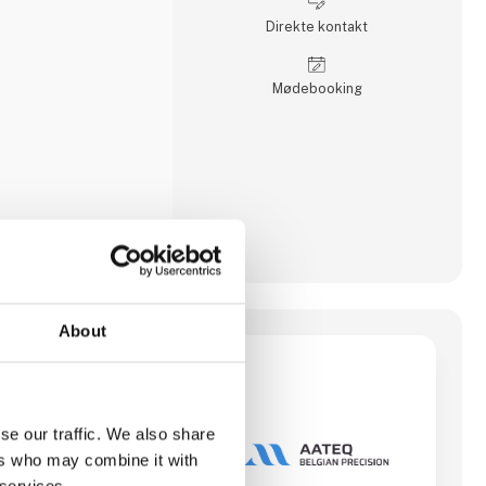
det gælder
tik eller transport i
Direkte kontakt
olid
Møde­booking
About
ision
06 i Brașov,
onsvirksomhed med
ning og -svejsning.
se our traffic. We also share
en lokal virksomhed,
ers who may combine it with
idelig leverandør af
j præcision til
 services.