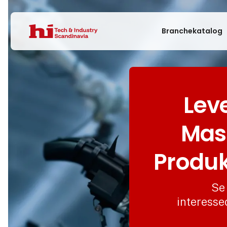
Branchekatalog
Lev
Mask
Produk
Se 
interesse