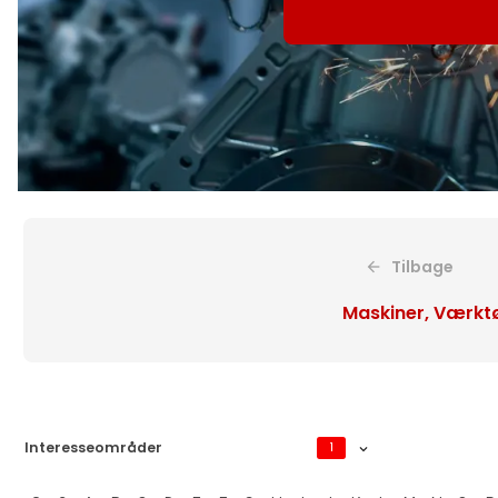
Tilbage
Maskiner, Værktø
Interesseområder
1