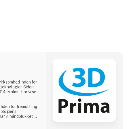
virksomhed inden for
teknologier. Siden
14, Malmö, har vi set
tiden for fremstilling
nologiens
 har vi håndplukket et
asses 3D-printere,
 imødekomme vores