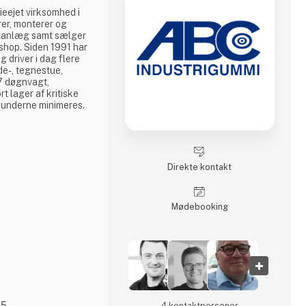
ieejet virksomhed i
rer, monterer og
rtanlæg samt sælger
shop. Siden 1991 har
 driver i dag flere
de-, tegnestue,
7 døgnvagt,
rt lager af kritiske
kunderne minimeres.
Direkte kontakt
Møde­booking
25
4 kontakt­personer