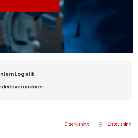
Intern Logistik
nderleverandører
Gittervisning
Listevisning