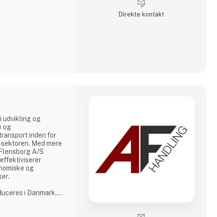
r en kreativ
ducent eller en
Direkte kontakt
res omfattende
inært at tilbyde.
i udvikling og
e og
transport inden for
or-sektoren. Med mere
. Flensborg A/S
effektiviserer
nomiske og
ser.
oduceres i Danmark,
å tæt samarbejde med
r, der matcher