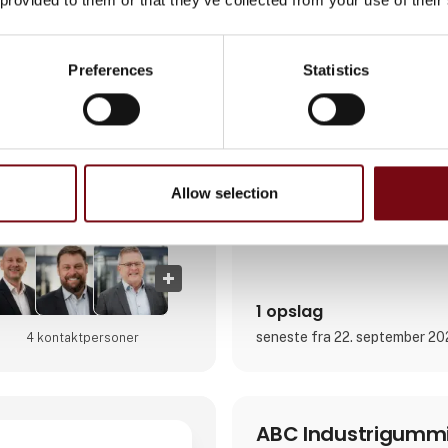
europæiske og internationale
Fabrikken har 34 CNC-maskin
over 200 faglærte arbejdere på 
Preferences
Statistics
sikrer en kontinuerlig produkt
på små til mellemstore serier
projekter og arbejder med en 
materialer, herunder stål, rustf
Direkte kontakt
bronze og teknisk plast. Tjen
Allow selection
Møde­booking
1 opslag
seneste fra 22. september 2
4 kontakt­personer
ABC Industrigumm