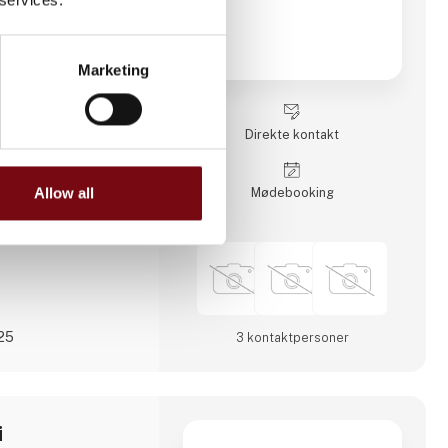
 markeder.
er og beskæftiger
tre skift, hvilket
Marketing
ion. Aateq fokuserer
 og arbejdskrævende
række forskellige
rit stål, aluminium,
Direkte kontakt
e
Allow all
Møde­booking
025
3 kontakt­personer
i