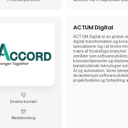
ACTUM Digital
ACTUM Digital er en global v
digital transformation og kons
specialiserer sig i at levere i
tværs af forskellige brancher.
områder som softwareudvikling,
konsulenttjenester og implem
banebrydende teknologier so
AI og automation. Vores tjenes
skræddersyet softwareudviklin
projektledelse og forbedring 
processer gennem digitale løs
Direkte kontakt
Møde­booking