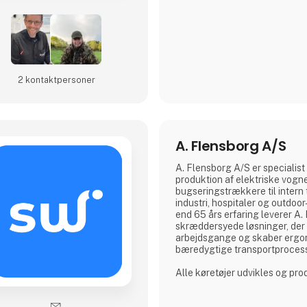
kunders behov. Uanset om du e
professionel, en industriel pro
entusiastisk hobbyist, har vo
produktudvalg noget ekstraord
Vi samarbejder med anerken
2 kontakt­personer
A. Flensborg A/S
A. Flensborg A/S er specialist 
produktion af elektriske vogn
bugseringstrækkere til intern 
industri, hospitaler og outdo
end 65 års erfaring leverer A
skræddersyede løsninger, der 
arbejdsgange og skaber ergo
bæredygtige transportproces
Alle køretøjer udvikles og pr
hvor der lægges stor vægt p
kunderne for at sikre løsninge