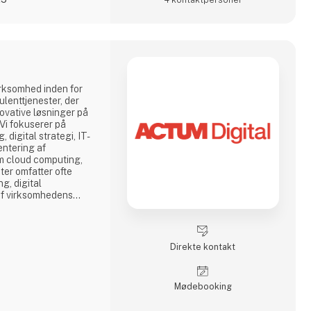
irksomhed inden for
ulenttjenester, der
nnovative løsninger på
 Vi fokuserer på
 digital strategi, IT-
entering af
m cloud computing,
ter omfatter ofte
g, digital
af virksomhedens
ninger.
Direkte kontakt
Møde­booking