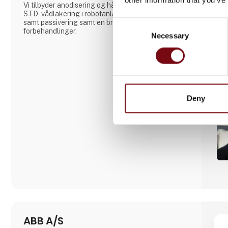
Vi tilbyder anodisering og hårdanodisering i MIL
STD, vådlakering i robotanlæg med bl.a. Cerakote,
samt passivering samt en bred vifte af forskellige
Consent
forbehandlinger.
Necessary
Selection
Deny
ABB A/S