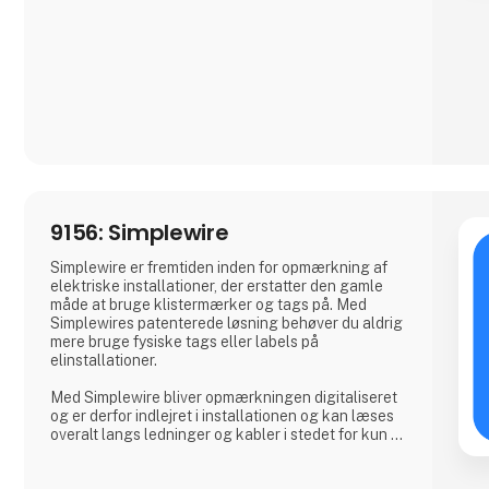
effektivitet i dine produktionsprocesser.
Hvorfor Vælge Os?
Vi kombinerer omfattende branchekendskab med
en passion for at levere pålidelige produkter
9156: Simplewire
Simplewire er fremtiden inden for opmærkning af
elektriske installationer, der erstatter den gamle
måde at bruge klistermærker og tags på. Med
Simplewires patenterede løsning behøver du aldrig
mere bruge fysiske tags eller labels på
elinstallationer.
Med Simplewire bliver opmærkningen digitaliseret
og er derfor indlejret i installationen og kan læses
overalt langs ledninger og kabler i stedet for kun at
være tilgængelig, hvor etiketter er påsat.