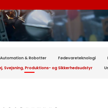
Automation & Robotter
Fødevareteknologi
j, Svejsning, Produktions- og Sikkerhedsudstyr
U