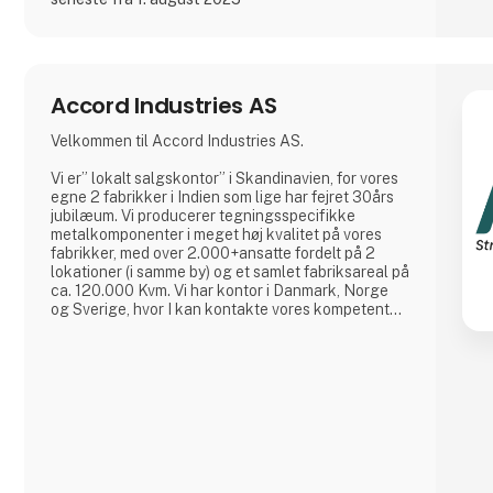
Accord Industries AS
Velkommen til Accord Industries AS.
Vi er” lokalt salgskontor” i Skandinavien, for vores
egne 2 fabrikker i Indien som lige har fejret 30års
jubilæum. Vi producerer tegningsspecifikke
metalkomponenter i meget høj kvalitet på vores
fabrikker, med over 2.000+ansatte fordelt på 2
lokationer (i samme by) og et samlet fabriksareal på
ca. 120.000 Kvm. Vi har kontor i Danmark, Norge
og Sverige, hvor I kan kontakte vores kompetente
medarbejdere, som hver har minimum 20 års
erfaring fra branchen.
Vi har et meget kosteffektivt set-up uden
fordyrende mellemled, hvor vi bruger vores
ingeniører (23 af slagsen), udviklingsafdelingen,
kvalitetsafdelin