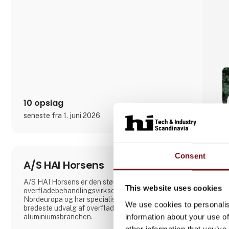
Det er grunden til, at Simplewires digitale
mærkningssystem er det bedste mærkningssystem
i verden.
Men hvordan virker det?
Simplewires clips overfører ID'et fra dine sikringer
til alle el
10 opslag
seneste fra 1. juni 2026
Consent
A/S HAI Horsens
A/S HAI Horsens er den største
This website uses cookies
overfladebehandlingsvirksomhed af aluminium i
Nordeuropa og har specialiseret sig i Europas
We use cookies to personalis
bredeste udvalg af overfladebehandlinger indenfor
information about your use of
aluminiumsbranchen.
other information that you’ve