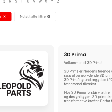
Q
R
S
T
U
V
W
X
Y
Z
r
Nulstil alle filtre
close
cancel
3D Prima
Velkommen til 3D Prima!
3D Prima er Nordens førende 
salg af banebrydende 3D-print
3D Prima's grundlæggelse i 20
fænomenal tilvækst.
Hos 3D Prima forstår vi at frem
og design ligger i 3D-printtek
transformative krafter. Derfor
omfattende udvalg af førstekl
filamenter og tilbehør for at