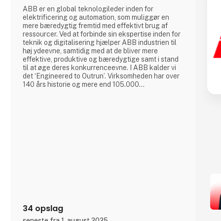
ABB er en global teknologileder inden for
elektrificering og automation, som muliggør en
mere bæredygtig fremtid med effektivt brug af
ressourcer. Ved at forbinde sin ekspertise inden for
teknik og digitalisering hjælper ABB industrien til
høj ydeevne, samtidig med at de bliver mere
effektive, produktive og bæredygtige samt i stand
til at øge deres konkurrenceevne. I ABB kalder vi
det ‘Engineered to Outrun’. Virksomheden har over
140 års historie og mere end 105.000
medarbejdere på verdensplan. ABB’s aktier er
noteret på SIX Swiss Exchange (ABBN) og Nasdaq
Stockholm (ABB). www.abb.com
34 opslag
seneste fra 1. august 2025