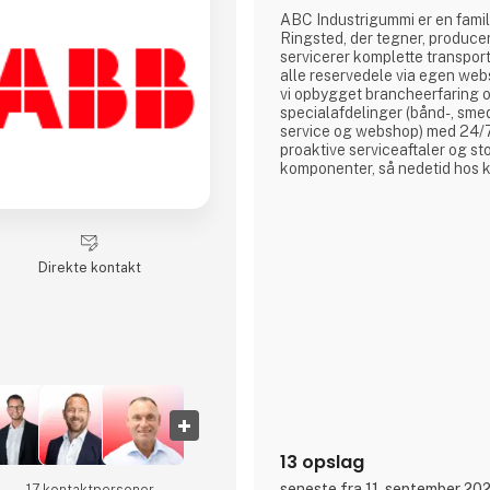
ABC Industrigummi er en famil
Ringsted, der tegner, produce
servicerer komplette transpo
alle reservedele via egen web
vi opbygget brancheerfaring og
specialafdelinger (bånd-, sme
service og webshop) med 24/
proaktive serviceaftaler og sto
komponenter, så nedetid hos 
Direkte kontakt
13 opslag
seneste fra 11. september 20
17 kontakt­personer