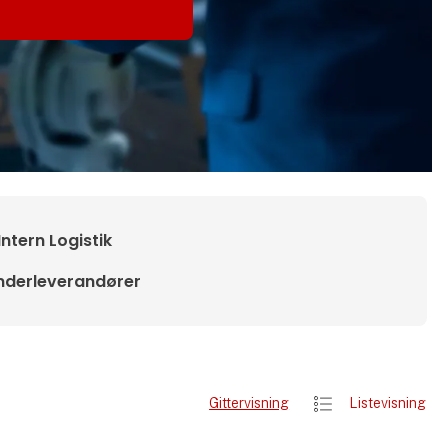
Intern Logistik
nderleverandører
Gittervisning
Listevisning