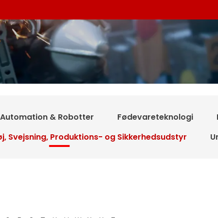
Automation & Robotter
Fødevareteknologi
j, Svejsning, Produktions- og Sikkerhedsudstyr
U