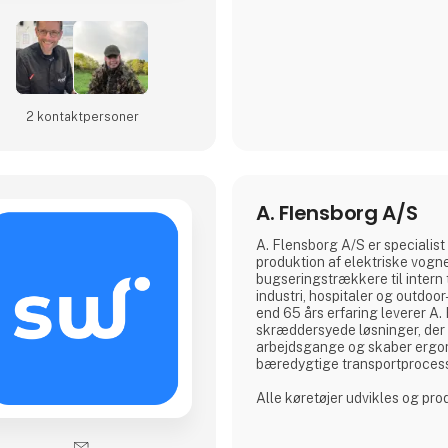
kunders behov. Uanset om du e
professionel, en industriel pro
entusiastisk hobbyist, har vo
produktudvalg noget ekstraord
Vi samarbejder med anerken
2 kontakt­personer
A. Flensborg A/S
A. Flensborg A/S er specialist 
produktion af elektriske vogn
bugseringstrækkere til intern 
industri, hospitaler og outdo
end 65 års erfaring leverer A
skræddersyede løsninger, der 
arbejdsgange og skaber ergo
bæredygtige transportproces
Alle køretøjer udvikles og pr
hvor der lægges stor vægt p
kunderne for at sikre løsninge