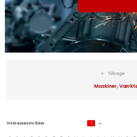
Tilbage
Maskiner, Værktø
Interesseområder
1