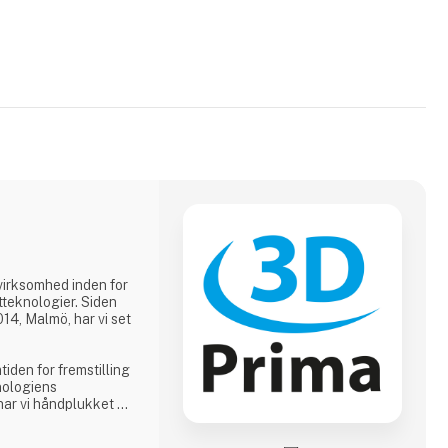
virksomhed inden for
teknologier. Siden
14, Malmö, har vi set
tiden for fremstilling
nologiens
 har vi håndplukket et
asses 3D-printere,
 imødekomme vores