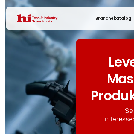
Branchekatalog
Lev
Mask
Produk
Se 
interesse