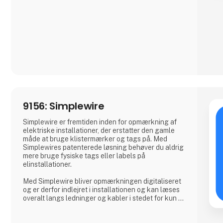
effektivitet i dine produktionsprocesser.
Hvorfor Vælge Os?
Vi kombinerer omfattende branchekendskab med
en passion for at levere pålidelige produkter
9156: Simplewire
Simplewire er fremtiden inden for opmærkning af
elektriske installationer, der erstatter den gamle
måde at bruge klistermærker og tags på. Med
Simplewires patenterede løsning behøver du aldrig
mere bruge fysiske tags eller labels på
elinstallationer.
Med Simplewire bliver opmærkningen digitaliseret
og er derfor indlejret i installationen og kan læses
overalt langs ledninger og kabler i stedet for kun at
være tilgængelig, hvor etiketter er påsat.