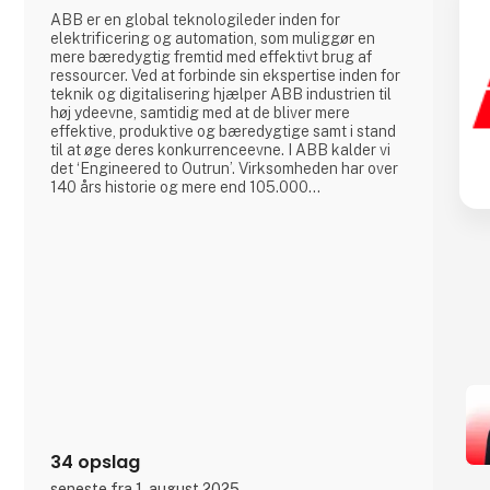
ABB er en global teknologileder inden for
elektrificering og automation, som muliggør en
mere bæredygtig fremtid med effektivt brug af
ressourcer. Ved at forbinde sin ekspertise inden for
teknik og digitalisering hjælper ABB industrien til
høj ydeevne, samtidig med at de bliver mere
effektive, produktive og bæredygtige samt i stand
til at øge deres konkurrenceevne. I ABB kalder vi
det ‘Engineered to Outrun’. Virksomheden har over
140 års historie og mere end 105.000
medarbejdere på verdensplan. ABB’s aktier er
noteret på SIX Swiss Exchange (ABBN) og Nasdaq
Stockholm (ABB). www.abb.com
34 opslag
seneste fra 1. august 2025