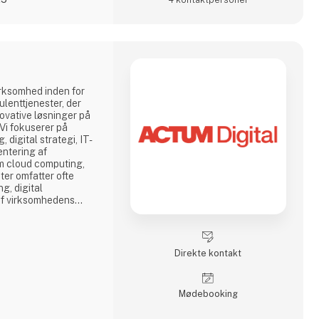
irksomhed inden for
ulenttjenester, der
nnovative løsninger på
 Vi fokuserer på
 digital strategi, IT-
entering af
m cloud computing,
ter omfatter ofte
g, digital
af virksomhedens
ninger.
Direkte kontakt
Møde­booking