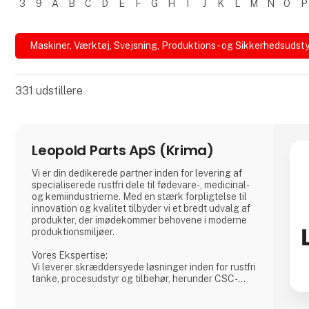
3
9
A
B
C
D
E
F
G
H
I
J
K
L
M
N
O
P
Filtrer resultater
Maskiner, Værktøj, Svejsning, Produktions- og Sikkerhedsudsty
331
udstillere
Leopold Parts ApS (Krima)
Vi er din dedikerede partner inden for levering af
specialiserede rustfri dele til fødevare-, medicinal-
og kemiindustrierne. Med en stærk forpligtelse til
innovation og kvalitet tilbyder vi et bredt udvalg af
produkter, der imødekommer behovene i moderne
produktionsmiljøer.
Vores Ekspertise:
Vi leverer skræddersyede løsninger inden for rustfri
tanke, procesudstyr og tilbehør, herunder CSC-
forbindelser, mandekarme og meget mere. Vores
produkter er designet til at sikre både sikkerhed og