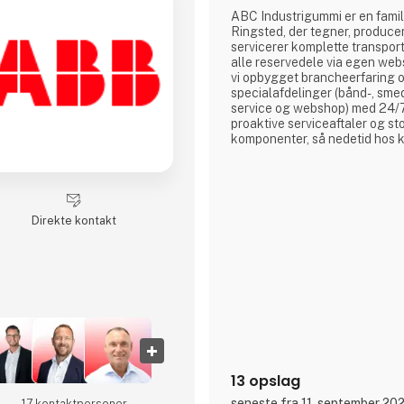
ABC Industrigummi er en famil
Ringsted, der tegner, produce
servicerer komplette transpo
alle reservedele via egen web
vi opbygget brancheerfaring og
specialafdelinger (bånd-, sme
service og webshop) med 24/
proaktive serviceaftaler og sto
komponenter, så nedetid hos 
Direkte kontakt
13 opslag
seneste fra 11. september 20
17 kontakt­personer