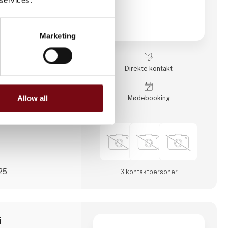
 markeder.
er og beskæftiger
tre skift, hvilket
Marketing
ion. Aateq fokuserer
 og arbejdskrævende
række forskellige
rit stål, aluminium,
Direkte kontakt
e
Allow all
Møde­booking
025
3 kontakt­personer
i