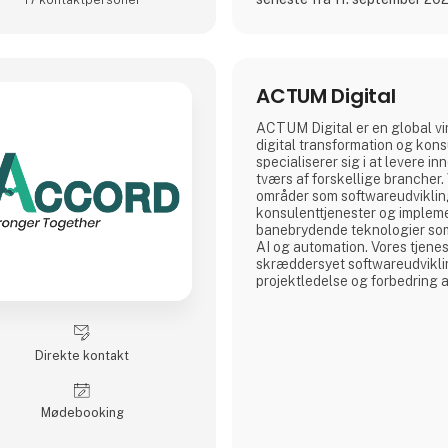
ACTUM Digital
ACTUM Digital er en global v
digital transformation og kons
specialiserer sig i at levere i
tværs af forskellige brancher.
områder som softwareudvikling,
konsulenttjenester og implem
banebrydende teknologier so
AI og automation. Vores tjenes
skræddersyet softwareudviklin
projektledelse og forbedring 
processer gennem digitale løs
Direkte kontakt
Møde­booking