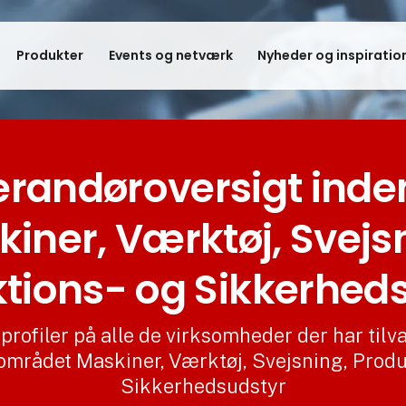
Produkter
Events og netværk
Nyheder og inspiratio
erandøroversigt inden
iner, Værktøj, Svejs
tions- og Sikkerhed
profiler på alle de virksomheder der har tilv
området Maskiner, Værktøj, Svejsning, Produ
Sikkerhedsudstyr