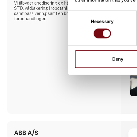
Vi tilbyder anodisering og hårdanodisering i MIL
STD, vådlakering i robotanlæg med bl.a. Cerakote,
samt passivering samt en bred vifte af forskellige
Consent
forbehandlinger.
Necessary
Selection
Deny
ABB A/S