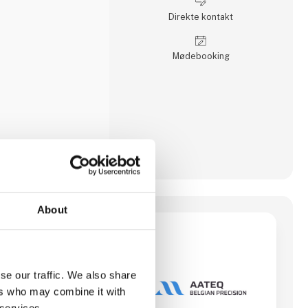
det gælder
tik eller transport i
Direkte kontakt
olid
Møde­booking
About
ision
06 i Brașov,
onsvirksomhed med
ning og -svejsning.
se our traffic. We also share
en lokal virksomhed,
ers who may combine it with
idelig leverandør af
j præcision til
 services.