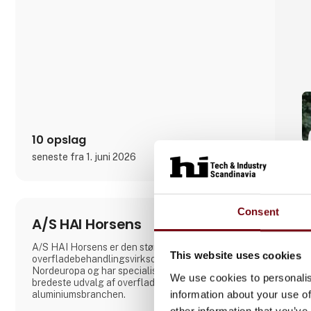
Det er grunden til, at Simplewires digitale
mærkningssystem er det bedste mærkningssystem
i verden.
Men hvordan virker det?
Simplewires clips overfører ID'et fra dine sikringer
til alle el
10 opslag
seneste fra 1. juni 2026
Consent
A/S HAI Horsens
A/S HAI Horsens er den største
This website uses cookies
overfladebehandlingsvirksomhed af aluminium i
Nordeuropa og har specialiseret sig i Europas
We use cookies to personalis
bredeste udvalg af overfladebehandlinger indenfor
information about your use of
aluminiumsbranchen.
other information that you’ve