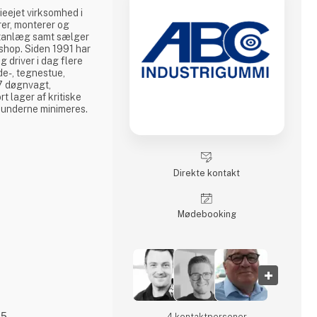
ieejet virksomhed i
rer, monterer og
rtanlæg samt sælger
shop. Siden 1991 har
 driver i dag flere
de-, tegnestue,
7 døgnvagt,
rt lager af kritiske
kunderne minimeres.
Direkte kontakt
Møde­booking
25
4 kontakt­personer