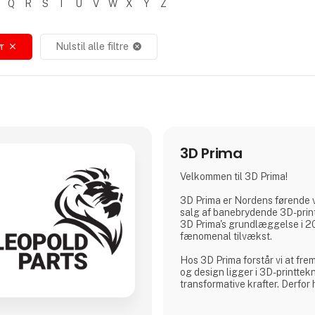
Q
R
S
T
U
V
W
X
Y
Z
r
Nulstil alle filtre
close
cancel
3D Prima
Velkommen til 3D Prima!
3D Prima er Nordens førende 
salg af banebrydende 3D-print
3D Prima's grundlæggelse i 20
fænomenal tilvækst.
Hos 3D Prima forstår vi at frem
og design ligger i 3D-printtek
transformative krafter. Derfor
omfattende udvalg af førstekl
filamenter og tilbehør for at