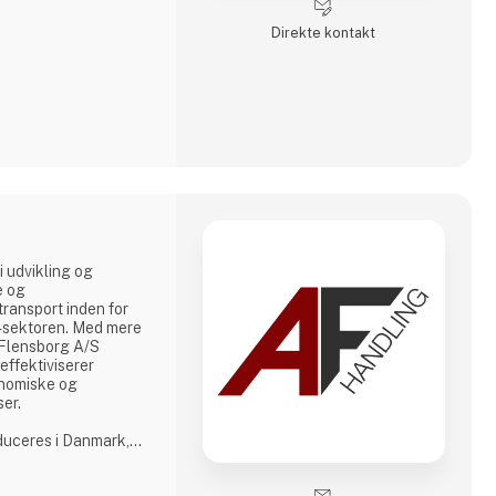
r en kreativ
ducent eller en
Direkte kontakt
res omfattende
inært at tilbyde.
i udvikling og
e og
transport inden for
or-sektoren. Med mere
. Flensborg A/S
effektiviserer
nomiske og
ser.
oduceres i Danmark,
å tæt samarbejde med
r, der matcher