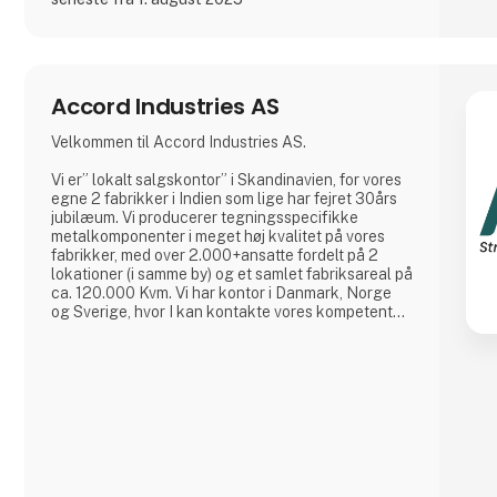
Accord Industries AS
Velkommen til Accord Industries AS.
Vi er” lokalt salgskontor” i Skandinavien, for vores
egne 2 fabrikker i Indien som lige har fejret 30års
jubilæum. Vi producerer tegningsspecifikke
metalkomponenter i meget høj kvalitet på vores
fabrikker, med over 2.000+ansatte fordelt på 2
lokationer (i samme by) og et samlet fabriksareal på
ca. 120.000 Kvm. Vi har kontor i Danmark, Norge
og Sverige, hvor I kan kontakte vores kompetente
medarbejdere, som hver har minimum 20 års
erfaring fra branchen.
Vi har et meget kosteffektivt set-up uden
fordyrende mellemled, hvor vi bruger vores
ingeniører (23 af slagsen), udviklingsafdelingen,
kvalitetsafdelin