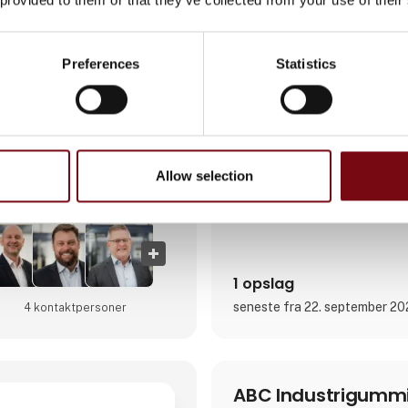
europæiske og internationale
Fabrikken har 34 CNC-maskin
over 200 faglærte arbejdere på 
Preferences
Statistics
sikrer en kontinuerlig produkt
på små til mellemstore serier
projekter og arbejder med en 
materialer, herunder stål, rustf
Direkte kontakt
bronze og teknisk plast. Tjen
Allow selection
Møde­booking
1 opslag
seneste fra 22. september 2
4 kontakt­personer
ABC Industrigumm