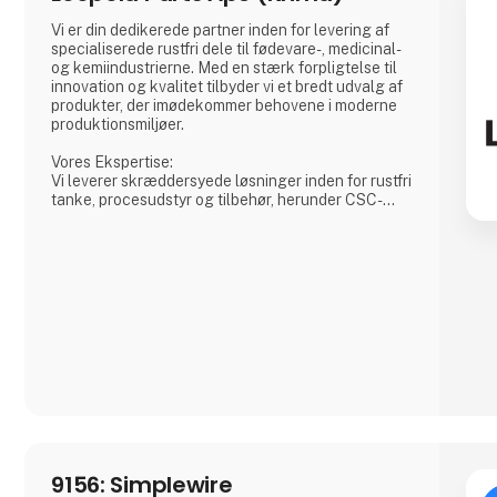
Vi er din dedikerede partner inden for levering af
specialiserede rustfri dele til fødevare-, medicinal-
og kemiindustrierne. Med en stærk forpligtelse til
innovation og kvalitet tilbyder vi et bredt udvalg af
produkter, der imødekommer behovene i moderne
produktionsmiljøer.
Vores Ekspertise:
Vi leverer skræddersyede løsninger inden for rustfri
tanke, procesudstyr og tilbehør, herunder CSC-
forbindelser, mandekarme og meget mere. Vores
produkter er designet til at sikre både sikkerhed og
effektivitet i dine produktionsprocesser.
Hvorfor Vælge Os?
Vi kombinerer omfattende branchekendskab med
en passion for at levere pålidelige produkter
9156: Simplewire