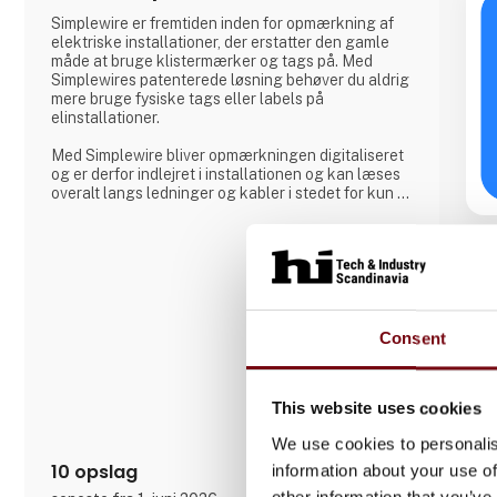
Simplewire er fremtiden inden for opmærkning af
elektriske installationer, der erstatter den gamle
måde at bruge klistermærker og tags på. Med
Simplewires patenterede løsning behøver du aldrig
mere bruge fysiske tags eller labels på
elinstallationer.
Med Simplewire bliver opmærkningen digitaliseret
og er derfor indlejret i installationen og kan læses
overalt langs ledninger og kabler i stedet for kun at
være tilgængelig, hvor etiketter er påsat.
Det er grunden til, at Simplewires digitale
mærkningssystem er det bedste mærkningssystem
i verden.
Men hvordan virker det?
Consent
Simplewires clips overfører ID'et fra dine sikringer
til alle el
This website uses cookies
We use cookies to personalis
10 opslag
information about your use of
other information that you’ve