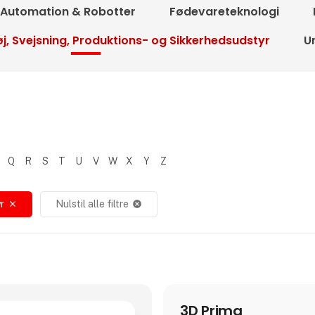
Automation & Robotter
Fødevareteknologi
j, Svejsning, Produktions- og Sikkerhedsudstyr
U
Q
R
S
T
U
V
W
X
Y
Z
r
Nulstil alle filtre
close
cancel
3D Prima