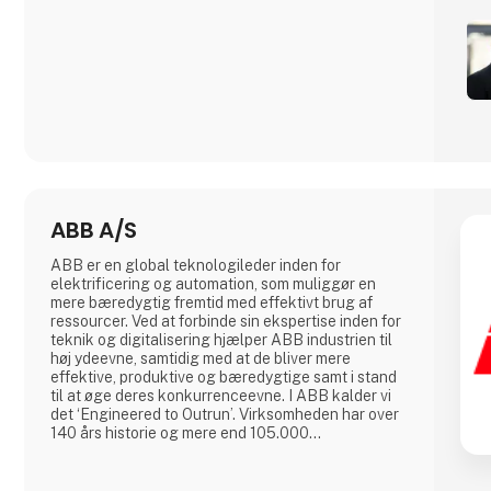
ABB A/S
ABB er en global teknologileder inden for
elektrificering og automation, som muliggør en
mere bæredygtig fremtid med effektivt brug af
ressourcer. Ved at forbinde sin ekspertise inden for
teknik og digitalisering hjælper ABB industrien til
høj ydeevne, samtidig med at de bliver mere
effektive, produktive og bæredygtige samt i stand
til at øge deres konkurrenceevne. I ABB kalder vi
det ‘Engineered to Outrun’. Virksomheden har over
140 års historie og mere end 105.000
medarbejdere på verdensplan. ABB’s aktier er
noteret på SIX Swiss Exchange (ABBN) og Nasdaq
Stockholm (ABB). www.abb.com