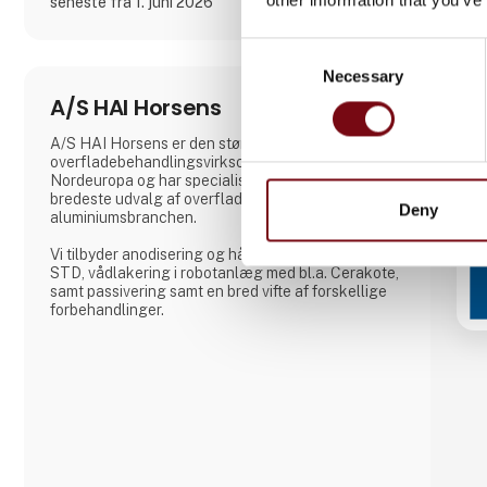
seneste fra 1. juni 2026
Consent
Necessary
Selection
A/S HAI Horsens
A/S HAI Horsens er den største
overfladebehandlingsvirksomhed af aluminium i
Nordeuropa og har specialiseret sig i Europas
bredeste udvalg af overfladebehandlinger indenfor
Deny
aluminiumsbranchen.
Vi tilbyder anodisering og hårdanodisering i MIL
STD, vådlakering i robotanlæg med bl.a. Cerakote,
samt passivering samt en bred vifte af forskellige
forbehandlinger.