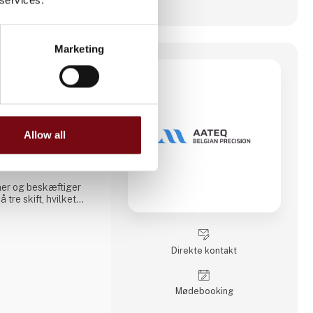
Marketing
ision
06 i Brașov,
onsvirksomhed med
ning og -svejsning.
en lokal virksomhed,
Allow all
idelig leverandør af
j præcision til
 markeder.
er og beskæftiger
tre skift, hvilket
ion. Aateq fokuserer
 og arbejdskrævende
række forskellige
rit stål, aluminium,
Direkte kontakt
e
Møde­booking