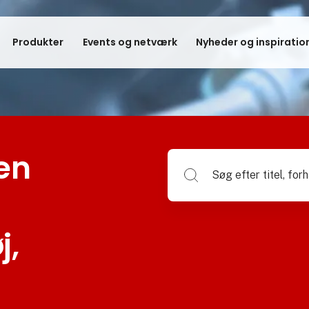
Produkter
Events og netværk
Nyheder og inspiratio
en
Søg efter titel, forhandlerna
j,