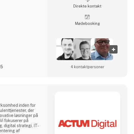
Direkte kontakt
Møde­booking
25
4 kontakt­personer
irksomhed inden for
ulenttjenester, der
nnovative løsninger på
 Vi fokuserer på
 digital strategi, IT-
entering af