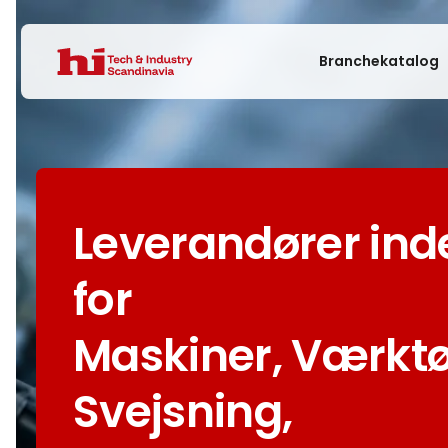
Branchekatalog
Leverandører ind
for
Maskiner, Værktø
Svejsning,