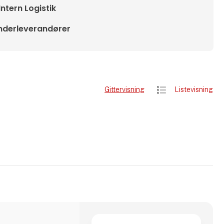
Intern Logistik
nderleverandører
Gittervisning
Listevisning