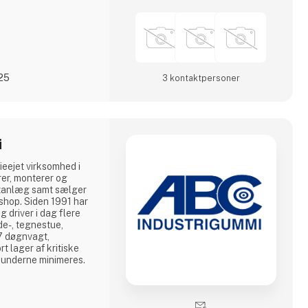
025
3 kontakt­personer
i
ieejet virksomhed i
rer, monterer og
rtanlæg samt sælger
shop. Siden 1991 har
 driver i dag flere
de-, tegnestue,
7 døgnvagt,
rt lager af kritiske
kunderne minimeres.