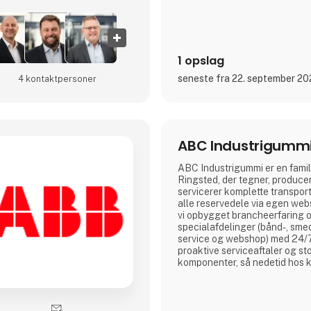
1 opslag
seneste fra 22. september 2
4 kontakt­personer
ABC Industrigumm
ABC Industrigummi er en famil
Ringsted, der tegner, produce
servicerer komplette transpo
alle reservedele via egen web
vi opbygget brancheerfaring og
specialafdelinger (bånd-, sme
service og webshop) med 24/
proaktive serviceaftaler og sto
komponenter, så nedetid hos 