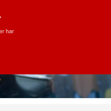
r
er har