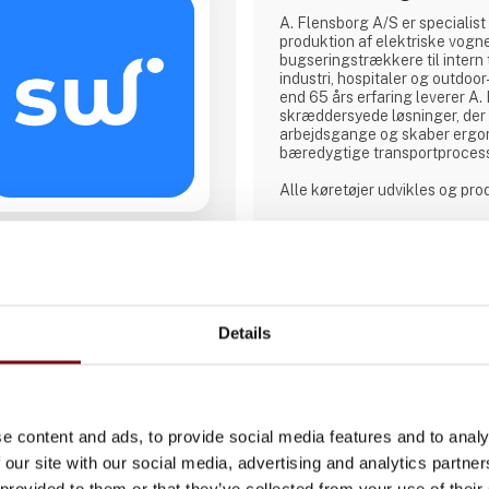
A. Flensborg A/S er specialist 
produktion af elektriske vogn
bugseringstrækkere til intern 
industri, hospitaler og outdo
end 65 års erfaring leverer A
skræddersyede løsninger, der 
arbejdsgange og skaber ergo
bæredygtige transportproces
Alle køretøjer udvikles og pr
hvor der lægges stor vægt p
kunderne for at sikre løsninge
konkrete behov – uanset om 
lagerhåndtering, hospitalslogis
Direkte kontakt
grønne områder.
A. Flensborg A/S kombinerer s
Details
Møde­booking
håndværkstradition
e content and ads, to provide social media features and to analy
 our site with our social media, advertising and analytics partn
 provided to them or that they’ve collected from your use of their