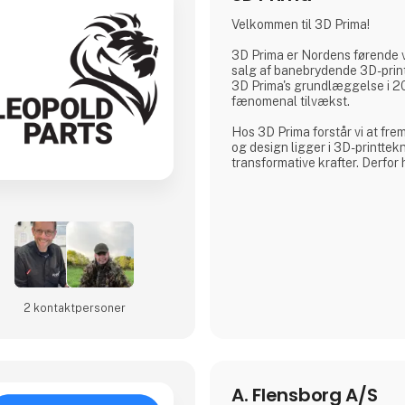
Velkommen til 3D Prima!
3D Prima er Nordens førende 
salg af banebrydende 3D-print
3D Prima's grundlæggelse i 20
fænomenal tilvækst.
Hos 3D Prima forstår vi at frem
og design ligger i 3D-printtek
transformative krafter. Derfor
omfattende udvalg af førstekl
filamenter og tilbehør for at
kunders behov. Uanset om du e
professionel, en industriel pro
entusiastisk hobbyist, har vo
produktudvalg noget ekstraord
Vi samarbejder med anerken
2 kontakt­personer
A. Flensborg A/S