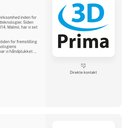
virksomhed inden for
teknologier. Siden
14, Malmö, har vi set
tiden for fremstilling
nologiens
 har vi håndplukket et
asses 3D-printere,
 imødekomme vores
r en kreativ
ducent eller en
Direkte kontakt
res omfattende
inært at tilbyde.