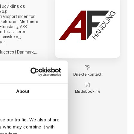
i udvikling og
e og
transport inden for
or-sektoren. Med mere
. Flensborg A/S
effektiviserer
nomiske og
ser.
oduceres i Danmark,
å tæt samarbejde med
r, der matcher
det gælder
tik eller transport i
Direkte kontakt
olid
About
Møde­booking
se our traffic. We also share
ers who may combine it with
 services.