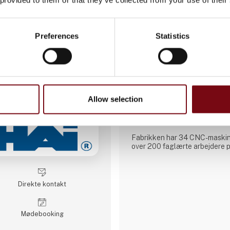
3 kontakt­personer
Preferences
Statistics
AATEQ Belgian Prec
Aateq SRL blev grundlagt i 20
Rumænien, og er en produkti
speciale i CNC-drejning, -fræs
Virksomheden var oprindeligt 
Allow selection
men har udviklet sig til en pål
mekaniske komponenter med hø
europæiske og internationale
Fabrikken har 34 CNC-maskin
over 200 faglærte arbejdere på 
sikrer en kontinuerlig produkt
på små til mellemstore serier
projekter og arbejder med en 
materialer, herunder stål, rustf
Direkte kontakt
bronze og teknisk plast. Tjen
Møde­booking