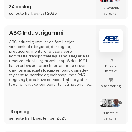
medarbejdere på verdensplan. ABB’s aktier er
34 opslag
17 kontakt­
noteret på SIX Swiss Exchange (ABBN) og
Nasdaq Stockholm (ABB). www.abb.com
seneste fra 1. august 2025
personer
ABC Industrigummi
ABC Industrigummi er en familieejet
virksomhed i Ringsted, der tegner,
producerer, monterer og servicerer
komplette transportanlæg samt sælger alle
reservedele via egen webshop. Siden 1991
har vi opbygget brancheerfaring og driver i
Direkte
dag flere specialafdelinger (bånd-, smede-,
kontakt
tegnestue, service og webshop) med 24/7
døgnvagt, proaktive serviceaftaler og stort
lager af kritiske komponenter, så nedetid hos
Møde­booking
kunderne minimeres.
13 opslag
4 kontakt­
seneste fra 11. september 2025
personer