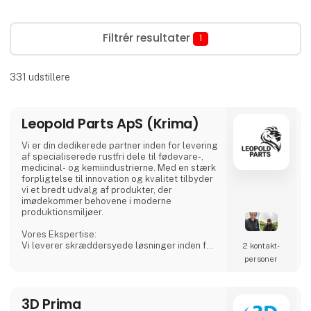
Filtrér resultater
1
331
udstillere
Leopold Parts ApS (Krima)
Vi er din dedikerede partner inden for levering
af specialiserede rustfri dele til fødevare-,
medicinal- og kemiindustrierne. Med en stærk
forpligtelse til innovation og kvalitet tilbyder
vi et bredt udvalg af produkter, der
imødekommer behovene i moderne
produktionsmiljøer.
Vores Ekspertise:
Vi leverer skræddersyede løsninger inden for
2 kontakt­
rustfri tanke, procesudstyr og tilbehør,
personer
herunder CSC-forbindelser, mandekarme og
meget mere. Vores produkter er designet til
at sikre både sikkerhed og effektivitet i dine
3D Prima
produktionsprocesser.