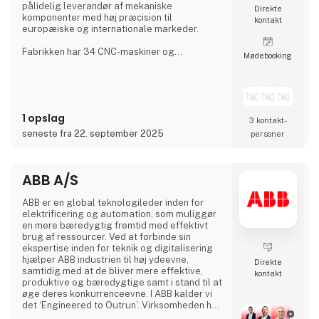
pålidelig leverandør af mekaniske
Direkte
komponenter med høj præcision til
kontakt
europæiske og internationale markeder.
Fabrikken har 34 CNC-maskiner og
Møde­booking
beskæftiger over 200 faglærte arbejdere på
tre skift, hvilket sikrer en kontinuerlig
produktion. Aateq fokuserer på små til
mellemstore serier og arbejdskrævende
projekter og arbejder med en række
1 opslag
forskellige materialer, herunder stål, rustfrit
3 kontakt­
stål, aluminium, bronze og teknisk plast. Tjene
seneste fra 22. september 2025
personer
ABB A/S
ABB er en global teknologileder inden for
elektrificering og automation, som muliggør
en mere bæredygtig fremtid med effektivt
brug af ressourcer. Ved at forbinde sin
ekspertise inden for teknik og digitalisering
hjælper ABB industrien til høj ydeevne,
Direkte
samtidig med at de bliver mere effektive,
kontakt
produktive og bæredygtige samt i stand til at
øge deres konkurrenceevne. I ABB kalder vi
det ‘Engineered to Outrun’. Virksomheden har
over 140 års historie og mere end 105.000