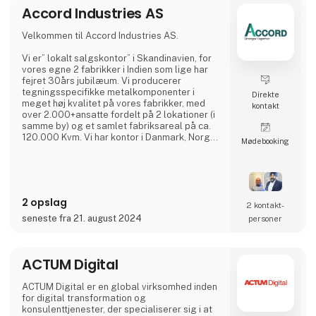
Accord Industries AS
Velkommen til Accord Industries AS.
Vi er” lokalt salgskontor” i Skandinavien, for
vores egne 2 fabrikker i Indien som lige har
fejret 30års jubilæum. Vi producerer
tegningsspecifikke metalkomponenter i
Direkte
meget høj kvalitet på vores fabrikker, med
kontakt
over 2.000+ansatte fordelt på 2 lokationer (i
samme by) og et samlet fabriksareal på ca.
120.000 Kvm. Vi har kontor i Danmark, Norge
Møde­booking
og Sverige, hvor I kan kontakte vores
kompetente medarbejdere, som hver har
minimum 20 års erfaring fra branchen.
Vi har et meget kosteffektivt set-up uden
2 opslag
fordyrende mellemled, hvor vi bruger vores
2 kontakt­
ingeniører (23 af slagsen),
seneste fra 21. august 2024
personer
udviklingsafdelingen, kvalitetsafdelin
ACTUM Digital
ACTUM Digital er en global virksomhed inden
for digital transformation og
konsulenttjenester, der specialiserer sig i at