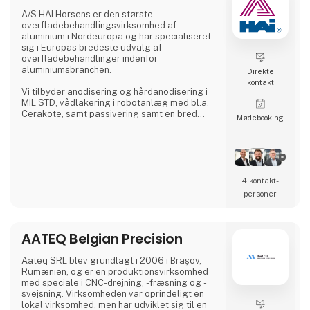
A/S HAI Horsens er den største
A. Flensborg A/S kombinerer solid
overfladebehandlingsvirksomhed af
håndværkstradition
aluminium i Nordeuropa og har specialiseret
sig i Europas bredeste udvalg af
overfladebehandlinger indenfor
aluminiumsbranchen.
Direkte
kontakt
Vi tilbyder anodisering og hårdanodisering i
MIL STD, vådlakering i robotanlæg med bl.a.
Cerakote, samt passivering samt en bred
Møde­booking
vifte af forskellige forbehandlinger.
4 kontakt­
personer
AATEQ Belgian Precision
Aateq SRL blev grundlagt i 2006 i Brașov,
Rumænien, og er en produktionsvirksomhed
med speciale i CNC-drejning, -fræsning og -
svejsning. Virksomheden var oprindeligt en
lokal virksomhed, men har udviklet sig til en