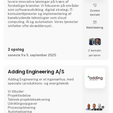
levere innovative løsninger på tværs af
forskellige brancher. Vi fokuserer på områder
som softwareudvikling, digital strategi, IT-
Direkte
konsulenttjenester og implementering af
kontakt
banebrydende teknologier som cloud
computing, AI og automation. Vores tjenester
omfatter ofte skræddersyet
Møde­booking
softwareudvikling, digital projektledelse og
forbedring af virksomhedens processer
gennem digitale løsninger.
2 opslag
2 kontakt­
seneste fra 5. september 2025
personer
Adding Engineering A/S
Adding Engineering er et ingeniørhus, med
speciale i produktions- og energiteknik.
Vi tilbyder:
Projektledelse
Teknisk projekteksekvering
Udviklingsopgaver
Procesoptimering
Automatisering