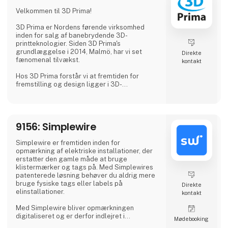
Hvorfor Vælge Os?
Velkommen til 3D Prima!
Vi kombinerer omfattende branchekendskab
med en passion for at levere pålidelige
3D Prima er Nordens førende virksomhed
produkter
inden for salg af banebrydende 3D-
printteknologier. Siden 3D Prima's
grundlæggelse i 2014, Malmö, har vi set
Direkte
fænomenal tilvækst.
kontakt
Hos 3D Prima forstår vi at fremtiden for
fremstilling og design ligger i 3D-
printteknologiens transformative krafter.
Derfor har vi håndplukket et omfattende
udvalg af førsteklasses 3D-printere,
filamenter og tilbehør for at imødekomme
9156: Simplewire
vores kunders behov. Uanset om du er en
kreativ professionel, en industriel producent
eller en entusiastisk hobbyist, har vores
Simplewire er fremtiden inden for
omfattende produktudvalg noget
opmærkning af elektriske installationer, der
ekstraordinært at tilbyde.
erstatter den gamle måde at bruge
klistermærker og tags på. Med Simplewires
Vi samarbejder med anerken
patenterede løsning behøver du aldrig mere
bruge fysiske tags eller labels på
Direkte
elinstallationer.
kontakt
Med Simplewire bliver opmærkningen
digitaliseret og er derfor indlejret i
Møde­booking
installationen og kan læses overalt langs