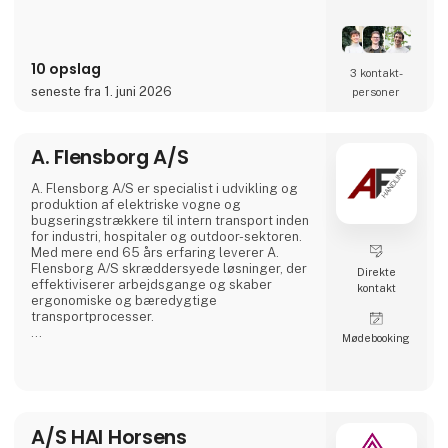
ledninger og kabler i stedet for kun at være
tilgængelig, hvor etiketter er påsat.
Det er grunden til, at Simplewires digitale
10 opslag
mærkningssystem er det bedste
3 kontakt­
mærkningssystem i verden.
seneste fra 1. juni 2026
personer
Men hvordan virker det?
A. Flensborg A/S
Simplewires clips overfører ID'et fra dine
sikringer til alle el
A. Flensborg A/S er specialist i udvikling og
produktion af elektriske vogne og
bugseringstrækkere til intern transport inden
for industri, hospitaler og outdoor-sektoren.
Med mere end 65 års erfaring leverer A.
Flensborg A/S skræddersyede løsninger, der
Direkte
effektiviserer arbejdsgange og skaber
kontakt
ergonomiske og bæredygtige
transportprocesser.
Møde­booking
Alle køretøjer udvikles og produceres i
Danmark, hvor der lægges stor vægt på tæt
samarbejde med kunderne for at sikre
løsninger, der matcher konkrete behov –
uanset om det gælder lagerhåndtering,
hospitalslogistik eller transport i grønne
A/S HAI Horsens
områder.