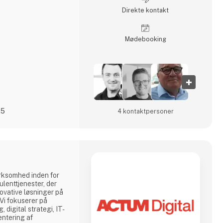
Direkte kontakt
Møde­booking
25
4 kontakt­personer
irksomhed inden for
ulenttjenester, der
nnovative løsninger på
 Vi fokuserer på
 digital strategi, IT-
entering af