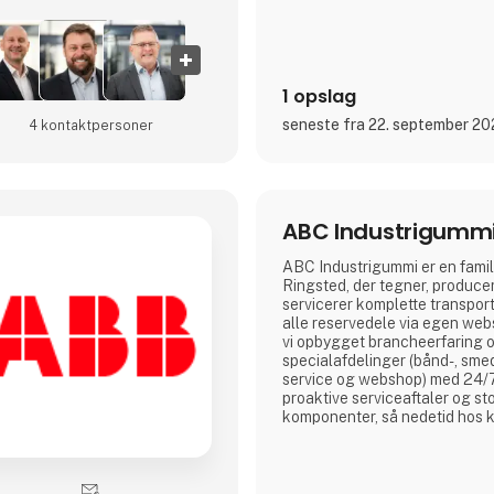
1 opslag
seneste fra 22. september 2
4 kontakt­personer
ABC Industrigumm
ABC Industrigummi er en famil
Ringsted, der tegner, produce
servicerer komplette transpo
alle reservedele via egen web
vi opbygget brancheerfaring og
specialafdelinger (bånd-, sme
service og webshop) med 24/
proaktive serviceaftaler og sto
komponenter, så nedetid hos 