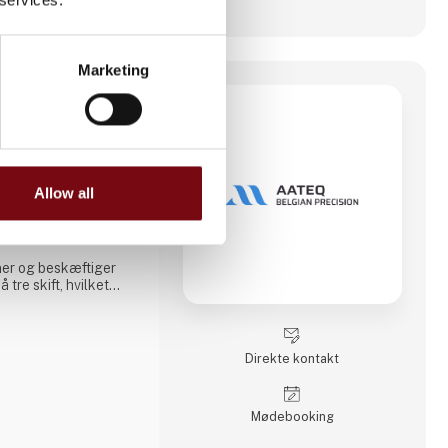
Marketing
ision
06 i Brașov,
onsvirksomhed med
ning og -svejsning.
en lokal virksomhed,
Allow all
idelig leverandør af
j præcision til
 markeder.
er og beskæftiger
tre skift, hvilket
ion. Aateq fokuserer
 og arbejdskrævende
række forskellige
rit stål, aluminium,
Direkte kontakt
e
Møde­booking