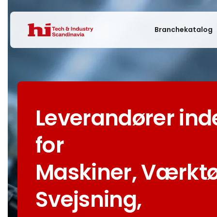
Branchekatalog
Leverandører ind
for
Maskiner, Værktø
Svejsning,