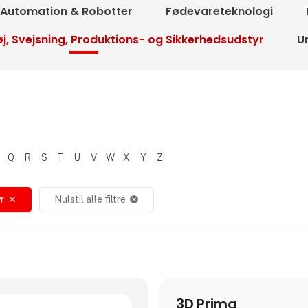
Automation & Robotter
Fødevareteknologi
j, Svejsning, Produktions- og Sikkerhedsudstyr
U
Q
R
S
T
U
V
W
X
Y
Z
r
Nulstil alle filtre
close
cancel
3D Prima