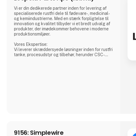
Vi er din dedikerede partner inden for levering af
specialiserede rustfri dele til fødevare-, medicinal-
og kemiindustrierne. Med en stærk forpligtelse til
innovation og kvalitet tilbyder vi et bredt udvalg af
produkter, der imødekommer behovene i moderne
produktionsmiljøer.
Vores Ekspertise:
Vi leverer skræddersyede løsninger inden for rustfri
tanke, procesudstyr og tilbehør, herunder CSC-
forbindelser, mandekarme og meget mere. Vores
produkter er designet til at sikre både sikkerhed og
effektivitet i dine produktionsprocesser.
Hvorfor Vælge Os?
Vi kombinerer omfattende branchekendskab med
en passion for at levere pålidelige produkter
9156: Simplewire