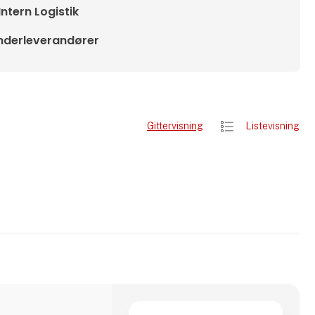
Intern Logistik
nderleverandører
Gittervisning
Listevisning