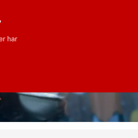
r
er har