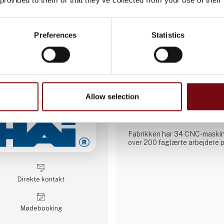
3 kontakt­personer
Preferences
Statistics
AATEQ Belgian Prec
Aateq SRL blev grundlagt i 20
Rumænien, og er en produkti
speciale i CNC-drejning, -fræs
Virksomheden var oprindeligt 
Allow selection
men har udviklet sig til en pål
mekaniske komponenter med hø
europæiske og internationale
Fabrikken har 34 CNC-maskin
over 200 faglærte arbejdere på 
sikrer en kontinuerlig produkt
på små til mellemstore serier
projekter og arbejder med en 
materialer, herunder stål, rustf
Direkte kontakt
bronze og teknisk plast. Tjen
Møde­booking