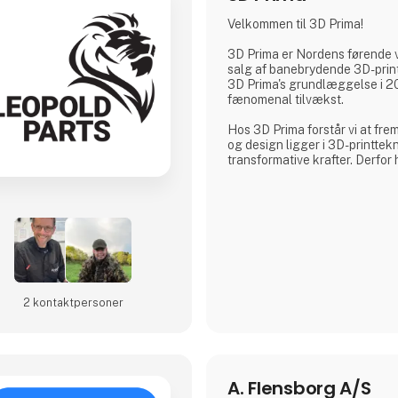
Velkommen til 3D Prima!
3D Prima er Nordens førende 
salg af banebrydende 3D-print
3D Prima's grundlæggelse i 20
fænomenal tilvækst.
Hos 3D Prima forstår vi at frem
og design ligger i 3D-printtek
transformative krafter. Derfor
omfattende udvalg af førstekl
filamenter og tilbehør for at
kunders behov. Uanset om du e
professionel, en industriel pro
entusiastisk hobbyist, har vo
produktudvalg noget ekstraord
Vi samarbejder med anerken
2 kontakt­personer
A. Flensborg A/S