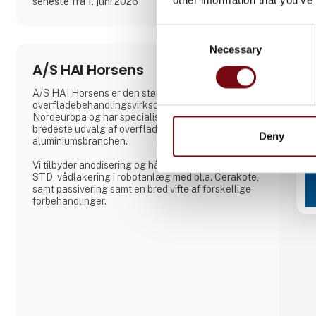
seneste fra 1. juni 2026
Consent
Necessary
Selection
A/S HAI Horsens
A/S HAI Horsens er den største
overfladebehandlingsvirksomhed af aluminium i
Nordeuropa og har specialiseret sig i Europas
bredeste udvalg af overfladebehandlinger indenfor
Deny
aluminiumsbranchen.
Vi tilbyder anodisering og hårdanodisering i MIL
STD, vådlakering i robotanlæg med bl.a. Cerakote,
samt passivering samt en bred vifte af forskellige
forbehandlinger.