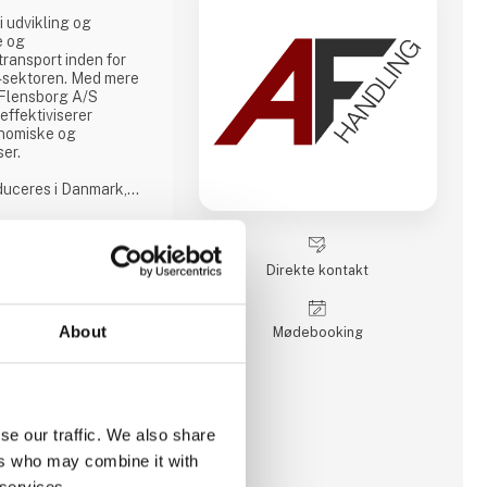
i udvikling og
e og
transport inden for
or-sektoren. Med mere
. Flensborg A/S
effektiviserer
nomiske og
ser.
oduceres i Danmark,
å tæt samarbejde med
r, der matcher
det gælder
tik eller transport i
Direkte kontakt
olid
About
Møde­booking
se our traffic. We also share
ers who may combine it with
 services.