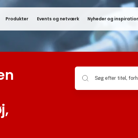
Produkter
Events og netværk
Nyheder og inspiratio
en
Søg efter titel, forhandlerna
j,