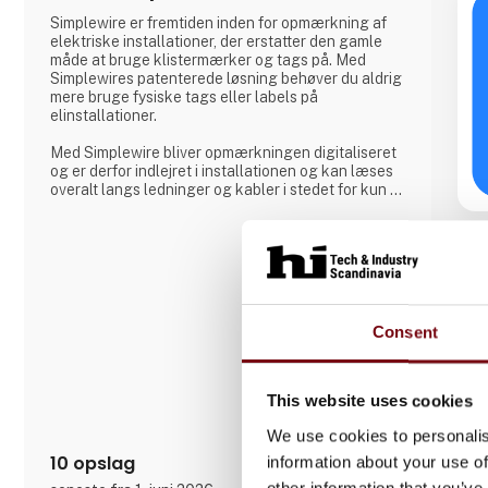
Simplewire er fremtiden inden for opmærkning af
elektriske installationer, der erstatter den gamle
måde at bruge klistermærker og tags på. Med
Simplewires patenterede løsning behøver du aldrig
mere bruge fysiske tags eller labels på
elinstallationer.
Med Simplewire bliver opmærkningen digitaliseret
og er derfor indlejret i installationen og kan læses
overalt langs ledninger og kabler i stedet for kun at
være tilgængelig, hvor etiketter er påsat.
Det er grunden til, at Simplewires digitale
mærkningssystem er det bedste mærkningssystem
i verden.
Men hvordan virker det?
Consent
Simplewires clips overfører ID'et fra dine sikringer
til alle el
This website uses cookies
We use cookies to personalis
10 opslag
information about your use of
other information that you’ve