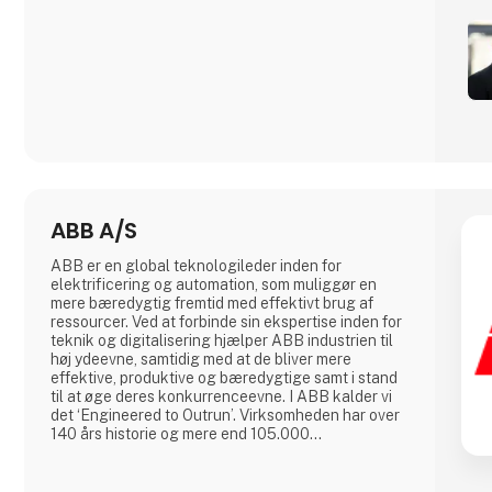
ABB A/S
ABB er en global teknologileder inden for
elektrificering og automation, som muliggør en
mere bæredygtig fremtid med effektivt brug af
ressourcer. Ved at forbinde sin ekspertise inden for
teknik og digitalisering hjælper ABB industrien til
høj ydeevne, samtidig med at de bliver mere
effektive, produktive og bæredygtige samt i stand
til at øge deres konkurrenceevne. I ABB kalder vi
det ‘Engineered to Outrun’. Virksomheden har over
140 års historie og mere end 105.000
medarbejdere på verdensplan. ABB’s aktier er
noteret på SIX Swiss Exchange (ABBN) og Nasdaq
Stockholm (ABB). www.abb.com