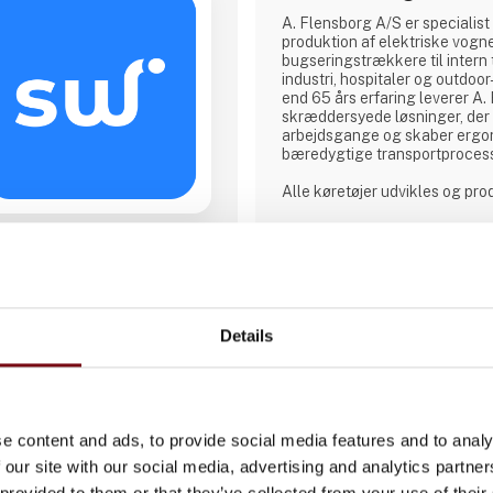
A. Flensborg A/S er specialist 
produktion af elektriske vogn
bugseringstrækkere til intern 
industri, hospitaler og outdo
end 65 års erfaring leverer A
skræddersyede løsninger, der 
arbejdsgange og skaber ergo
bæredygtige transportproces
Alle køretøjer udvikles og pr
hvor der lægges stor vægt p
kunderne for at sikre løsninge
konkrete behov – uanset om 
lagerhåndtering, hospitalslogis
Direkte kontakt
grønne områder.
A. Flensborg A/S kombinerer s
Details
Møde­booking
håndværkstradition
e content and ads, to provide social media features and to analy
 our site with our social media, advertising and analytics partn
 provided to them or that they’ve collected from your use of their