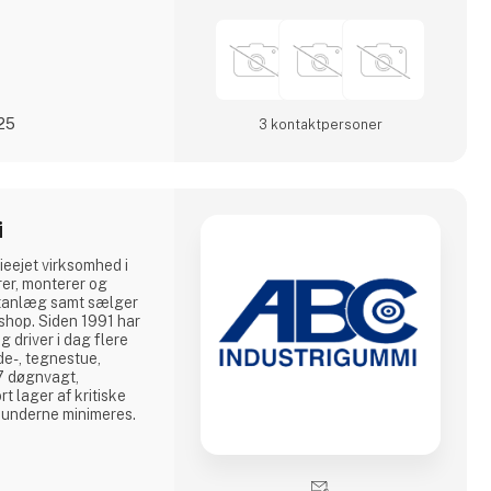
025
3 kontakt­personer
i
ieejet virksomhed i
rer, monterer og
rtanlæg samt sælger
shop. Siden 1991 har
 driver i dag flere
de-, tegnestue,
7 døgnvagt,
rt lager af kritiske
kunderne minimeres.