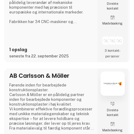
pålidelig leverandør af mekaniske
Direkte
komponenter med høj præcision til
kontakt
europæiske og internationale markeder.
Fabrikken har 34 CNC-maskiner og
Møde­booking
beskæftiger over 200 faglærte arbejdere på
tre skift, hvilket sikrer en kontinuerlig
produktion. Aateq fokuserer på små til
mellemstore serier og arbejdskrævende
projekter og arbejder med en række
1 opslag
forskellige materialer, herunder stål, rustfrit
3 kontakt­
stål, aluminium, bronze og teknisk plast. Tjene
seneste fra 22. september 2025
personer
AB Carlsson & Möller
Førende inden for bearbejdede
konstruktionsplaster.
Carlsson & Möller er en pålidelig partner
inden for bearbejdede komponenter og
konstruktionsplaster i høj kvalitet.
Vi kombinerer effektive forædlingsprocesser
Direkte
med unikke materialegenskaber og teknisk
kontakt
ekspertise – for at levere holdbare og
præcise løsninger, der lever op til jeres krav.
Fra materialevalg til færdig komponent står
Møde­booking
vi ved jeres side hele vejen.