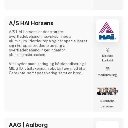
Danmark, hvor der lægges stor vægt på tæt
samarbejde med kunderne for at sikre
løsninger, der matcher konkrete behov –
uanset om det gælder lagerhåndtering,
hospitalslogistik eller transport i grønne
A/S HAI Horsens
områder.
A/S HAI Horsens er den største
A. Flensborg A/S kombinerer solid
overfladebehandlingsvirksomhed af
håndværkstradition
aluminium i Nordeuropa og har specialiseret
sig i Europas bredeste udvalg af
overfladebehandlinger indenfor
aluminiumsbranchen.
Direkte
kontakt
Vi tilbyder anodisering og hårdanodisering i
MIL STD, vådlakering i robotanlæg med bl.a.
Cerakote, samt passivering samt en bred
Møde­booking
vifte af forskellige forbehandlinger.
4 kontakt­
personer
AAG | Aalborg