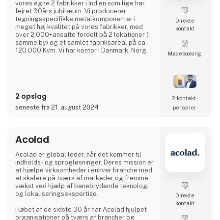
vores egne 2 fabrikker i Indien som lige har
fejret 30års jubilæum. Vi producerer
tegningsspecifikke metalkomponenter i
Direkte
meget høj kvalitet på vores fabrikker, med
kontakt
over 2.000+ansatte fordelt på 2 lokationer (i
samme by) og et samlet fabriksareal på ca.
120.000 Kvm. Vi har kontor i Danmark, Norge
Møde­booking
og Sverige, hvor I kan kontakte vores
kompetente medarbejdere, som hver har
minimum 20 års erfaring fra branchen.
Vi har et meget kosteffektivt set-up uden
2 opslag
fordyrende mellemled, hvor vi bruger vores
2 kontakt­
ingeniører (23 af slagsen),
seneste fra 21. august 2024
personer
udviklingsafdelingen, kvalitetsafdelin
Acolad
Acolad er global leder, når det kommer til
indholds- og sprogløsninger. Deres mission er
at hjælpe virksomheder i enhver branche med
at skalere på tværs af markeder og fremme
vækst ved hjælp af banebrydende teknologi
og lokaliseringsekspertise.
Direkte
kontakt
I løbet af de sidste 30 år har Acolad hjulpet
organisationer på tværs af brancher og