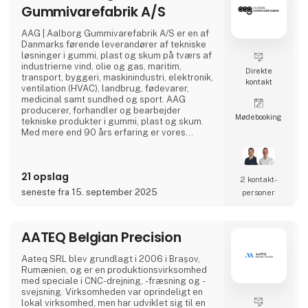
Gummivarefabrik A/S
AAG | Aalborg Gummivarefabrik A/S er en af
Danmarks førende leverandører af tekniske
løsninger i gummi, plast og skum på tværs af
industrierne vind, olie og gas, maritim,
Direkte
transport, byggeri, maskinindustri, elektronik,
kontakt
ventilation (HVAC), landbrug, fødevarer,
medicinal samt sundhed og sport. AAG
producerer, forhandler og bearbejder
Møde­booking
tekniske produkter i gummi, plast og skum.
Med mere end 90 års erfaring er vores
innovative og kundetilpassede løsninger med
til at give dig flere fordele i én løsning.
21 opslag
2 kontakt­
seneste fra 15. september 2025
personer
AATEQ Belgian Precision
Aateq SRL blev grundlagt i 2006 i Brașov,
Rumænien, og er en produktionsvirksomhed
med speciale i CNC-drejning, -fræsning og -
svejsning. Virksomheden var oprindeligt en
lokal virksomhed, men har udviklet sig til en