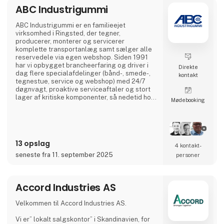
ABC Industrigummi
ABC Industrigummi er en familieejet
virksomhed i Ringsted, der tegner,
producerer, monterer og servicerer
komplette transportanlæg samt sælger alle
reservedele via egen webshop. Siden 1991
har vi opbygget brancheerfaring og driver i
Direkte
dag flere specialafdelinger (bånd-, smede-,
kontakt
tegnestue, service og webshop) med 24/7
døgnvagt, proaktive serviceaftaler og stort
lager af kritiske komponenter, så nedetid hos
Møde­booking
kunderne minimeres.
13 opslag
4 kontakt­
seneste fra 11. september 2025
personer
Accord Industries AS
Velkommen til Accord Industries AS.
Vi er” lokalt salgskontor” i Skandinavien, for