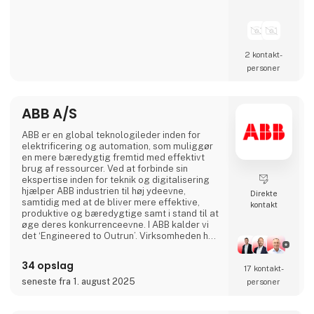
2 kontakt­
personer
ABB A/S
ABB er en global teknologileder inden for
elektrificering og automation, som muliggør
en mere bæredygtig fremtid med effektivt
brug af ressourcer. Ved at forbinde sin
ekspertise inden for teknik og digitalisering
hjælper ABB industrien til høj ydeevne,
Direkte
samtidig med at de bliver mere effektive,
kontakt
produktive og bæredygtige samt i stand til at
øge deres konkurrenceevne. I ABB kalder vi
det ‘Engineered to Outrun’. Virksomheden har
over 140 års historie og mere end 105.000
medarbejdere på verdensplan. ABB’s aktier er
34 opslag
17 kontakt­
noteret på SIX Swiss Exchange (ABBN) og
Nasdaq Stockholm (ABB). www.abb.com
seneste fra 1. august 2025
personer