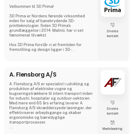
Hvorfor Vælge Os?
Velkommen til 3D Prima!
Vi kombinerer omfattende branchekendskab
med en passion for at levere pålidelige
3D Prima er Nordens førende virksomhed
produkter
inden for salg af banebrydende 3D-
printteknologier. Siden 3D Prima's
grundlæggelse i 2014, Malmö, har vi set
Direkte
fænomenal tilvækst.
kontakt
Hos 3D Prima forstår vi at fremtiden for
fremstilling og design ligger i 3D-
printteknologiens transformative krafter.
Derfor har vi håndplukket et omfattende
udvalg af førsteklasses 3D-printere,
filamenter og tilbehør for at imødekomme
A. Flensborg A/S
vores kunders behov. Uanset om du er en
kreativ professionel, en industriel producent
eller en entusiastisk hobbyist, har vores
A. Flensborg A/S er specialist i udvikling og
omfattende produktudvalg noget
produktion af elektriske vogne og
ekstraordinært at tilbyde.
bugseringstrækkere til intern transport inden
for industri, hospitaler og outdoor-sektoren.
Vi samarbejder med anerken
Med mere end 65 års erfaring leverer A.
Flensborg A/S skræddersyede løsninger, der
Direkte
effektiviserer arbejdsgange og skaber
kontakt
ergonomiske og bæredygtige
transportprocesser.
Møde­booking
Alle køretøjer udvikles og produceres i