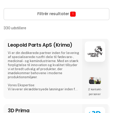
Filtrér resultater
1
330
udstillere
Leopold Parts ApS (Krima)
Vi er din dedikerede partner inden for levering
af specialiserede rustfri dele til fødevare-,
medicinal- og kemiindustrierne. Med en stærk
forpligtelse til innovation og kvalitet tilbyder
vi et bredt udvalg af produkter, der
imødekommer behovene i moderne
produktionsmiljøer.
Vores Ekspertise:
Vi leverer skræddersyede løsninger inden for
2 kontakt­
rustfri tanke, procesudstyr og tilbehør,
personer
herunder CSC-forbindelser, mandekarme og
meget mere. Vores produkter er designet til
at sikre både sikkerhed og effektivitet i dine
3D Prima
produktionsprocesser.