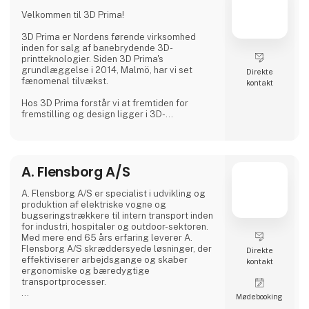
Hvorfor Vælge Os?
Velkommen til 3D Prima!
Vi kombinerer omfattende branchekendskab
med en passion for at levere pålidelige
3D Prima er Nordens førende virksomhed
produkter
inden for salg af banebrydende 3D-
printteknologier. Siden 3D Prima's
grundlæggelse i 2014, Malmö, har vi set
Direkte
fænomenal tilvækst.
kontakt
Hos 3D Prima forstår vi at fremtiden for
fremstilling og design ligger i 3D-
printteknologiens transformative krafter.
Derfor har vi håndplukket et omfattende
udvalg af førsteklasses 3D-printere,
filamenter og tilbehør for at imødekomme
A. Flensborg A/S
vores kunders behov. Uanset om du er en
kreativ professionel, en industriel producent
eller en entusiastisk hobbyist, har vores
A. Flensborg A/S er specialist i udvikling og
omfattende produktudvalg noget
produktion af elektriske vogne og
ekstraordinært at tilbyde.
bugseringstrækkere til intern transport inden
for industri, hospitaler og outdoor-sektoren.
Vi samarbejder med anerken
Med mere end 65 års erfaring leverer A.
Flensborg A/S skræddersyede løsninger, der
Direkte
effektiviserer arbejdsgange og skaber
kontakt
ergonomiske og bæredygtige
transportprocesser.
Møde­booking
Alle køretøjer udvikles og produceres i