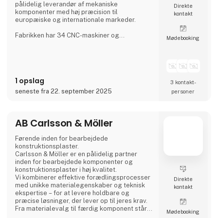
pålidelig leverandør af mekaniske
Direkte
komponenter med høj præcision til
kontakt
europæiske og internationale markeder.
Fabrikken har 34 CNC-maskiner og
Møde­booking
beskæftiger over 200 faglærte arbejdere på
tre skift, hvilket sikrer en kontinuerlig
produktion. Aateq fokuserer på små til
mellemstore serier og arbejdskrævende
projekter og arbejder med en række
1 opslag
forskellige materialer, herunder stål, rustfrit
3 kontakt­
stål, aluminium, bronze og teknisk plast. Tjene
seneste fra 22. september 2025
personer
AB Carlsson & Möller
Førende inden for bearbejdede
konstruktionsplaster.
Carlsson & Möller er en pålidelig partner
inden for bearbejdede komponenter og
konstruktionsplaster i høj kvalitet.
Vi kombinerer effektive forædlingsprocesser
Direkte
med unikke materialegenskaber og teknisk
kontakt
ekspertise – for at levere holdbare og
præcise løsninger, der lever op til jeres krav.
Fra materialevalg til færdig komponent står
Møde­booking
vi ved jeres side hele vejen.