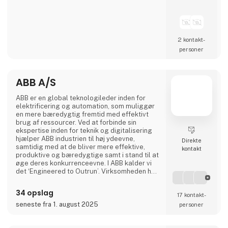
2 kontakt­
personer
ABB A/S
ABB er en global teknologileder inden for
elektrificering og automation, som muliggør
en mere bæredygtig fremtid med effektivt
brug af ressourcer. Ved at forbinde sin
ekspertise inden for teknik og digitalisering
hjælper ABB industrien til høj ydeevne,
Direkte
samtidig med at de bliver mere effektive,
kontakt
produktive og bæredygtige samt i stand til at
øge deres konkurrenceevne. I ABB kalder vi
det ‘Engineered to Outrun’. Virksomheden har
over 140 års historie og mere end 105.000
medarbejdere på verdensplan. ABB’s aktier er
34 opslag
17 kontakt­
noteret på SIX Swiss Exchange (ABBN) og
Nasdaq Stockholm (ABB). www.abb.com
seneste fra 1. august 2025
personer