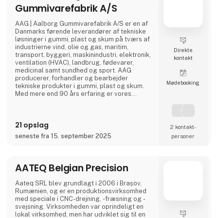
Gummivarefabrik A/S
AAG | Aalborg Gummivarefabrik A/S er en af
Danmarks førende leverandører af tekniske
løsninger i gummi, plast og skum på tværs af
industrierne vind, olie og gas, maritim,
Direkte
transport, byggeri, maskinindustri, elektronik,
kontakt
ventilation (HVAC), landbrug, fødevarer,
medicinal samt sundhed og sport. AAG
producerer, forhandler og bearbejder
Møde­booking
tekniske produkter i gummi, plast og skum.
Med mere end 90 års erfaring er vores
innovative og kundetilpassede løsninger med
til at give dig flere fordele i én løsning.
21 opslag
2 kontakt­
seneste fra 15. september 2025
personer
AATEQ Belgian Precision
Aateq SRL blev grundlagt i 2006 i Brașov,
Rumænien, og er en produktionsvirksomhed
med speciale i CNC-drejning, -fræsning og -
svejsning. Virksomheden var oprindeligt en
lokal virksomhed, men har udviklet sig til en