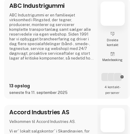
ABC Industrigummi
ABC Industrigummi er en familieejet
virksomhed i Ringsted, der tegner,
producerer, monterer og servicerer
komplette transportanlæg samt sælger alle
reservedele via egen webshop. Siden 1991
har vi opbygget brancheerfaring og driver i
Direkte
dag flere specialafdelinger (bånd-, smede-,
kontakt
tegnestue, service og webshop) med 24/7
døgnvagt, proaktive serviceaftaler og stort
lager af kritiske komponenter, så nedetid hos
Møde­booking
kunderne minimeres.
13 opslag
4 kontakt­
seneste fra 11. september 2025
personer
Accord Industries AS
Velkommen til Accord Industries AS.
Vi er” lokalt salgskontor” i Skandinavien, for