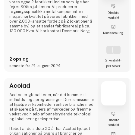
vores egne 2 fabrikker i Indien som lige har
fejret 30års jubilæum. Vi producerer
tegningsspecifikke metalkomponenter i
Direkte
meget høj kvalitet på vores fabrikker, med
kontakt
over 2.000+ansatte fordelt på 2 lokationer (i
samme by) og et samlet fabriksareal på ca.
120.000 Kvm. Vi har kontor i Danmark, Norge
Møde­booking
og Sverige, hvor I kan kontakte vores
kompetente medarbejdere, som hver har
minimum 20 års erfaring fra branchen.
Vi har et meget kosteffektivt set-up uden
2 opslag
fordyrende mellemled, hvor vi bruger vores
2 kontakt­
ingeniører (23 af slagsen),
seneste fra 21. august 2024
personer
udviklingsafdelingen, kvalitetsafdelin
Acolad
Acolad er global leder, når det kommer til
indholds- og sprogløsninger. Deres mission er
at hjælpe virksomheder i enhver branche med
at skalere på tværs af markeder og fremme
vækst ved hjælp af banebrydende teknologi
og lokaliseringsekspertise.
Direkte
kontakt
I løbet af de sidste 30 år har Acolad hjulpet
organisationer på tværs af brancher og