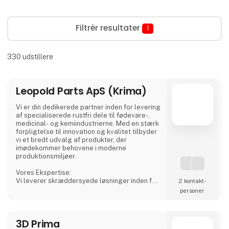
Filtrér resultater
1
330
udstillere
Leopold Parts ApS (Krima)
Vi er din dedikerede partner inden for levering
af specialiserede rustfri dele til fødevare-,
medicinal- og kemiindustrierne. Med en stærk
forpligtelse til innovation og kvalitet tilbyder
vi et bredt udvalg af produkter, der
imødekommer behovene i moderne
produktionsmiljøer.
Vores Ekspertise:
Vi leverer skræddersyede løsninger inden for
2 kontakt­
rustfri tanke, procesudstyr og tilbehør,
personer
herunder CSC-forbindelser, mandekarme og
meget mere. Vores produkter er designet til
at sikre både sikkerhed og effektivitet i dine
3D Prima
produktionsprocesser.