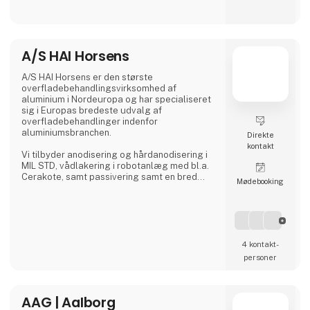
Danmark, hvor der lægges stor vægt på tæt
samarbejde med kunderne for at sikre
løsninger, der matcher konkrete behov –
uanset om det gælder lagerhåndtering,
hospitalslogistik eller transport i grønne
A/S HAI Horsens
områder.
A/S HAI Horsens er den største
A. Flensborg A/S kombinerer solid
overfladebehandlingsvirksomhed af
håndværkstradition
aluminium i Nordeuropa og har specialiseret
sig i Europas bredeste udvalg af
overfladebehandlinger indenfor
aluminiumsbranchen.
Direkte
kontakt
Vi tilbyder anodisering og hårdanodisering i
MIL STD, vådlakering i robotanlæg med bl.a.
Cerakote, samt passivering samt en bred
Møde­booking
vifte af forskellige forbehandlinger.
4 kontakt­
personer
AAG | Aalborg