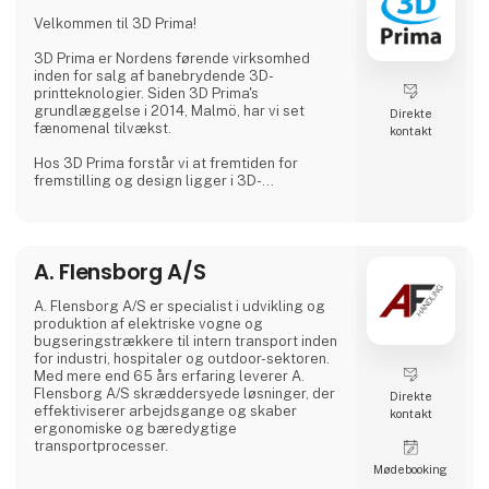
Hvorfor Vælge Os?
Velkommen til 3D Prima!
Vi kombinerer omfattende branchekendskab
med en passion for at levere pålidelige
3D Prima er Nordens førende virksomhed
produkter
inden for salg af banebrydende 3D-
printteknologier. Siden 3D Prima's
grundlæggelse i 2014, Malmö, har vi set
Direkte
fænomenal tilvækst.
kontakt
Hos 3D Prima forstår vi at fremtiden for
fremstilling og design ligger i 3D-
printteknologiens transformative krafter.
Derfor har vi håndplukket et omfattende
udvalg af førsteklasses 3D-printere,
filamenter og tilbehør for at imødekomme
A. Flensborg A/S
vores kunders behov. Uanset om du er en
kreativ professionel, en industriel producent
eller en entusiastisk hobbyist, har vores
A. Flensborg A/S er specialist i udvikling og
omfattende produktudvalg noget
produktion af elektriske vogne og
ekstraordinært at tilbyde.
bugseringstrækkere til intern transport inden
for industri, hospitaler og outdoor-sektoren.
Vi samarbejder med anerken
Med mere end 65 års erfaring leverer A.
Flensborg A/S skræddersyede løsninger, der
Direkte
effektiviserer arbejdsgange og skaber
kontakt
ergonomiske og bæredygtige
transportprocesser.
Møde­booking
Alle køretøjer udvikles og produceres i