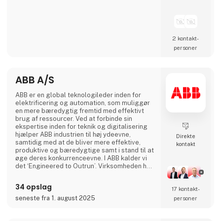
2 kontakt­
personer
ABB A/S
ABB er en global teknologileder inden for
elektrificering og automation, som muliggør
en mere bæredygtig fremtid med effektivt
brug af ressourcer. Ved at forbinde sin
ekspertise inden for teknik og digitalisering
hjælper ABB industrien til høj ydeevne,
Direkte
samtidig med at de bliver mere effektive,
kontakt
produktive og bæredygtige samt i stand til at
øge deres konkurrenceevne. I ABB kalder vi
det ‘Engineered to Outrun’. Virksomheden har
over 140 års historie og mere end 105.000
medarbejdere på verdensplan. ABB’s aktier er
34 opslag
17 kontakt­
noteret på SIX Swiss Exchange (ABBN) og
Nasdaq Stockholm (ABB). www.abb.com
seneste fra 1. august 2025
personer