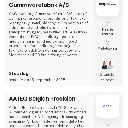
Gummivarefabrik A/S
AAG | Aalborg Gummivarefabrik A/S er en af
Danmarks førende leverandører af tekniske
løsninger i gummi, plast og skum på tværs af
industrierne vind, olie og gas, maritim,
Direkte
transport, byggeri, maskinindustri, elektronik,
kontakt
ventilation (HVAC), landbrug, fødevarer,
medicinal samt sundhed og sport. AAG
producerer, forhandler og bearbejder
Møde­booking
tekniske produkter i gummi, plast og skum.
Med mere end 90 års erfaring er vores
innovative og kundetilpassede løsninger med
til at give dig flere fordele i én løsning.
21 opslag
2 kontakt­
seneste fra 15. september 2025
personer
AATEQ Belgian Precision
Aateq SRL blev grundlagt i 2006 i Brașov,
Rumænien, og er en produktionsvirksomhed
med speciale i CNC-drejning, -fræsning og -
svejsning. Virksomheden var oprindeligt en
lokal virksomhed, men har udviklet sig til en