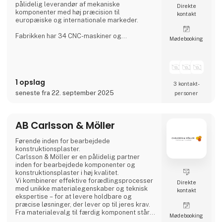
pålidelig leverandør af mekaniske
Direkte
komponenter med høj præcision til
kontakt
europæiske og internationale markeder.
Fabrikken har 34 CNC-maskiner og
Møde­booking
beskæftiger over 200 faglærte arbejdere på
tre skift, hvilket sikrer en kontinuerlig
produktion. Aateq fokuserer på små til
mellemstore serier og arbejdskrævende
projekter og arbejder med en række
1 opslag
forskellige materialer, herunder stål, rustfrit
3 kontakt­
stål, aluminium, bronze og teknisk plast. Tjene
seneste fra 22. september 2025
personer
AB Carlsson & Möller
Førende inden for bearbejdede
konstruktionsplaster.
Carlsson & Möller er en pålidelig partner
inden for bearbejdede komponenter og
konstruktionsplaster i høj kvalitet.
Vi kombinerer effektive forædlingsprocesser
Direkte
med unikke materialegenskaber og teknisk
kontakt
ekspertise – for at levere holdbare og
præcise løsninger, der lever op til jeres krav.
Fra materialevalg til færdig komponent står
Møde­booking
vi ved jeres side hele vejen.