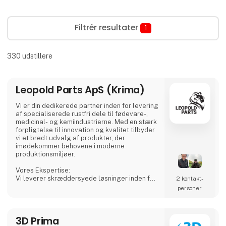
Filtrér resultater
1
330
udstillere
Leopold Parts ApS (Krima)
Vi er din dedikerede partner inden for levering
af specialiserede rustfri dele til fødevare-,
medicinal- og kemiindustrierne. Med en stærk
forpligtelse til innovation og kvalitet tilbyder
vi et bredt udvalg af produkter, der
imødekommer behovene i moderne
produktionsmiljøer.
Vores Ekspertise:
Vi leverer skræddersyede løsninger inden for
2 kontakt­
rustfri tanke, procesudstyr og tilbehør,
personer
herunder CSC-forbindelser, mandekarme og
meget mere. Vores produkter er designet til
at sikre både sikkerhed og effektivitet i dine
3D Prima
produktionsprocesser.