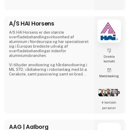
Danmark, hvor der lægges stor vægt på tæt
samarbejde med kunderne for at sikre
løsninger, der matcher konkrete behov –
uanset om det gælder lagerhåndtering,
hospitalslogistik eller transport i grønne
A/S HAI Horsens
områder.
A/S HAI Horsens er den største
A. Flensborg A/S kombinerer solid
overfladebehandlingsvirksomhed af
håndværkstradition
aluminium i Nordeuropa og har specialiseret
sig i Europas bredeste udvalg af
overfladebehandlinger indenfor
aluminiumsbranchen.
Direkte
kontakt
Vi tilbyder anodisering og hårdanodisering i
MIL STD, vådlakering i robotanlæg med bl.a.
Cerakote, samt passivering samt en bred
Møde­booking
vifte af forskellige forbehandlinger.
4 kontakt­
personer
AAG | Aalborg