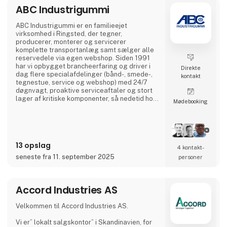
ABC Industrigummi
ABC Industrigummi er en familieejet
virksomhed i Ringsted, der tegner,
producerer, monterer og servicerer
komplette transportanlæg samt sælger alle
reservedele via egen webshop. Siden 1991
har vi opbygget brancheerfaring og driver i
Direkte
dag flere specialafdelinger (bånd-, smede-,
kontakt
tegnestue, service og webshop) med 24/7
døgnvagt, proaktive serviceaftaler og stort
lager af kritiske komponenter, så nedetid hos
Møde­booking
kunderne minimeres.
13 opslag
4 kontakt­
seneste fra 11. september 2025
personer
Accord Industries AS
Velkommen til Accord Industries AS.
Vi er” lokalt salgskontor” i Skandinavien, for