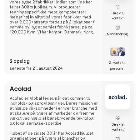
vores egne 2 fabrikker i Indien som lige har
fejret 30års jubilæum. Vi producerer
tegningsspecifikke metalkomponenter i
Direkte
meget høj kvalitet på vores fabrikker, med
kontakt
over 2.000+ansatte fordelt på 2 lokationer (i
samme by) og et samlet fabriksareal på ca.
120.000 Kvm. Vi har kontor i Danmark, Norge
Møde­booking
og Sverige, hvor I kan kontakte vores
kompetente medarbejdere, som hver har
minimum 20 års erfaring fra branchen.
Vi har et meget kosteffektivt set-up uden
2 opslag
fordyrende mellemled, hvor vi bruger vores
2 kontakt­
ingeniører (23 af slagsen),
seneste fra 21. august 2024
personer
udviklingsafdelingen, kvalitetsafdelin
Acolad
Acolad er global leder, når det kommer til
indholds- og sprogløsninger. Deres mission er
at hjælpe virksomheder i enhver branche med
at skalere på tværs af markeder og fremme
vækst ved hjælp af banebrydende teknologi
og lokaliseringsekspertise.
Direkte
kontakt
I løbet af de sidste 30 år har Acolad hjulpet
organisationer på tværs af brancher og