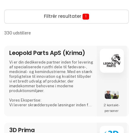
Filtrér resultater
1
330
udstillere
Leopold Parts ApS (Krima)
Vi er din dedikerede partner inden for levering
af specialiserede rustfri dele til fødevare-,
medicinal- og kemiindustrierne. Med en stærk
forpligtelse til innovation og kvalitet tilbyder
vi et bredt udvalg af produkter, der
imødekommer behovene i moderne
produktionsmiljøer.
Vores Ekspertise:
Vi leverer skræddersyede løsninger inden for
2 kontakt­
rustfri tanke, procesudstyr og tilbehør,
personer
herunder CSC-forbindelser, mandekarme og
meget mere. Vores produkter er designet til
at sikre både sikkerhed og effektivitet i dine
3D Prima
produktionsprocesser.