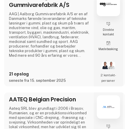
Gummivarefabrik A/S
AAG | Aalborg Gummivarefabrik A/S er en af
Danmarks førende leverandører af tekniske
løsninger i gummi, plast og skum på tværs af
industrierne vind, olie og gas, maritim,
Direkte
transport, byggeri, maskinindustri, elektronik,
kontakt
ventilation (HVAC), landbrug, fødevarer,
medicinal samt sundhed og sport. AAG
producerer, forhandler og bearbejder
Møde­booking
tekniske produkter i gummi, plast og skum.
Med mere end 90 års erfaring er vores
innovative og kundetilpassede løsninger med
til at give dig flere fordele i én løsning.
21 opslag
2 kontakt­
seneste fra 15. september 2025
personer
AATEQ Belgian Precision
Aateq SRL blev grundlagt i 2006 i Brașov,
Rumænien, og er en produktionsvirksomhed
med speciale i CNC-drejning, -fræsning og -
svejsning. Virksomheden var oprindeligt en
lokal virksomhed, men har udviklet sig til en