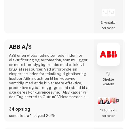
2 kontakt­
personer
ABB A/S
ABB er en global teknologileder inden for
elektrificering og automation, som muliggør
en mere bæredygtig fremtid med effektivt
brug af ressourcer. Ved at forbinde sin
ekspertise inden for teknik og digitalisering
hjælper ABB industrien til høj ydeevne,
Direkte
samtidig med at de bliver mere effektive,
kontakt
produktive og bæredygtige samt i stand til at
øge deres konkurrenceevne. I ABB kalder vi
det ‘Engineered to Outrun’. Virksomheden har
over 140 års historie og mere end 105.000
medarbejdere på verdensplan. ABB’s aktier er
34 opslag
17 kontakt­
noteret på SIX Swiss Exchange (ABBN) og
Nasdaq Stockholm (ABB). www.abb.com
seneste fra 1. august 2025
personer