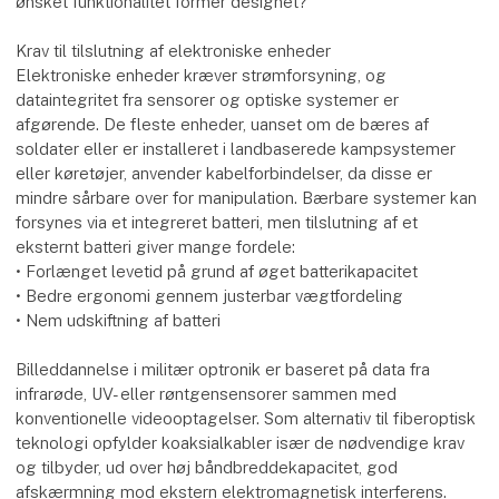
ønsket funktionalitet former designet?
Krav til tilslutning af elektroniske enheder
Elektroniske enheder kræver strømforsyning, og
dataintegritet fra sensorer og optiske systemer er
afgørende. De fleste enheder, uanset om de bæres af
soldater eller er installeret i landbaserede kampsystemer
eller køretøjer, anvender kabelforbindelser, da disse er
mindre sårbare over for manipulation. Bærbare systemer kan
forsynes via et integreret batteri, men tilslutning af et
eksternt batteri giver mange fordele:
• Forlænget levetid på grund af øget batterikapacitet
• Bedre ergonomi gennem justerbar vægtfordeling
• Nem udskiftning af batteri
Billeddannelse i militær optronik er baseret på data fra
infrarøde, UV- eller røntgensensorer sammen med
konventionelle videooptagelser. Som alternativ til fiberoptisk
teknologi opfylder koaksialkabler især de nødvendige krav
og tilbyder, ud over høj båndbreddekapacitet, god
afskærmning mod ekstern elektromagnetisk interferens.