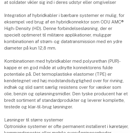
at soldater vikler sig ind i deres udstyr eller omgivelser
Integration af hybridkabler i bærbare systemer er mulig, for
eksempel ved brug af en hybridkonnektor som ODU AMC®
High-Density (HD). Denne forbindelsesløsning, der er
specielt optimeret til militære applikationer, muliggør
kombinationen af strøm- og datatransmission med en ydre
diameter på kun 12,8 mm.
Kombinationen med hybridkabler med polyurethan (PUR)-
kappe er en god måde at udnytte konnektorens fulde
potentiale på. Det termoplastiske elastomer (TPE) er
kendetegnet ved høj modstandsdygtighed over for rivning,
indhak og slid samt særlig resistens over for væsker som
olie, benzin og opløsningsmidler. Den tyske producent har et
bredt sortiment af standardprodukter og leverer komplette,
testede og klar-til-brug løsninger.
Løsninger til større systemer
Optroniske systemer er ofte permanent installeret i køretøjer,
kommandoposter eller mobile overvågningsenheder.