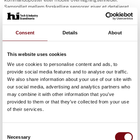
Samspillet mellem forskellige sensorer giver et detaljeret
samlet billede af omgivelserne. Den nødvendige strøm og
de store datamængder kan som regel ikke overføres via
miniaturiserede forbindelsesløsninger som AMC HD. AMC-
Consent
Details
About
porteføljen fra producenten ODU tilbyder også specifikt
udviklede løsninger til disse krav.
This website uses cookies
Forbindelser med 50-ohm koaksialkontakter er tilgængelige
både i High-Density- og ODU AMC® Classic-serien. Til sikker
We use cookies to personalise content and ads, to
transmission af ukomprimerede HD-videosignaler er 75-ohm
provide social media features and to analyse our traffic.
koaksialkontakter i den klassiske AMC-konnektor ideelle.
We also share information about your use of our site with
our social media, advertising and analytics partners who
Konklusion
may combine it with other information that you’ve
Anvendelsen af højt avanceret optronik stiller særlige krav til
provided to them or that they’ve collected from your use
producenter af udstyr. Strømforsyning og tilslutning af
of their services.
militært udstyr til eksisterende systemer kan løses med
specialiserede forbindelser i forskellige størrelser og
teknologier. Hybride løsninger som ODU AMC® HD-
konnektoren med tilhørende PUR-kabler giver betydelig
Consent
Necessary
merværdi for integratorer og slutbrugere ved at reducere
Selection