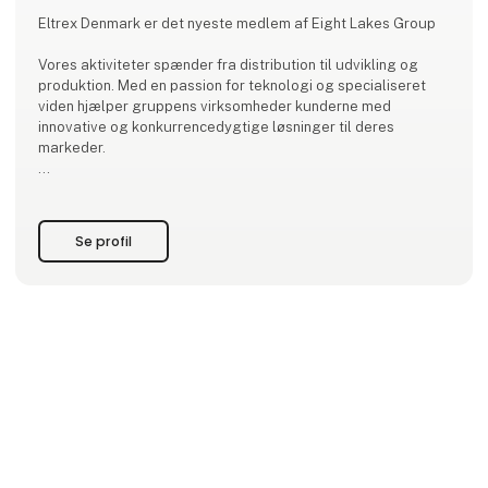
Eltrex Denmark er det nyeste medlem af Eight Lakes Group
Vores aktiviteter spænder fra distribution til udvikling og
produktion. Med en passion for teknologi og specialiseret
viden hjælper gruppens virksomheder kunderne med
innovative og konkurrencedygtige løsninger til deres
markeder.
Eltrex Denmark blev skabt gennem opkøbet af den danske
virksomhed tidligere kendt som Power88. Vi er din
dedikerede partner inden for alle typer strømforsyninger,
Se profil
stikforbindelser, kabelsamlinger og displayløsninger i hele
Skandinavien.
Vi