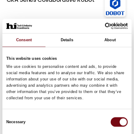
Dobot Europe GmbH
DOBOT Nova Series
Consent
Details
About
Dobot Europe GmbH
This website uses cookies
Collaborative Welding Solution
We use cookies to personalise content and ads, to provide
social media features and to analyse our traffic. We also share
information about your use of our site with our social media,
advertising and analytics partners who may combine it with
Dobot Europe GmbH
other information that you’ve provided to them or that they’ve
Automated Palletizing Solution
collected from your use of their services.
På messen
Consent
Eilersen Electric A/S
Necessary
Selection
Bjælkevejecelle BM 50 (BM-Ex 50)