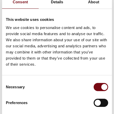
Consent
Details
About
Ingen resultater fundet.
This website uses cookies
We use cookies to personalise content and ads, to
provide social media features and to analyse our traffic.
We also share information about your use of our site with
our social media, advertising and analytics partners who
may combine it with other information that you’ve
provided to them or that they’ve collected from your use
of their services.
Consent
Necessary
Selection
Preferences
HI Tech & Industry Scandinavia – industriens mødested for viden,
netværk og nye løsninger. Vi ses 5. - 7. oktober 2027