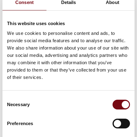
Consent
Details
About
Ingen resultater fundet.
This website uses cookies
We use cookies to personalise content and ads, to
provide social media features and to analyse our traffic.
We also share information about your use of our site with
our social media, advertising and analytics partners who
may combine it with other information that you’ve
provided to them or that they’ve collected from your use
of their services.
Consent
Necessary
Selection
Preferences
HI Tech & Industry Scandinavia – industriens mødested for viden,
netværk og nye løsninger. Vi ses 5. - 7. oktober 2027