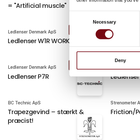
= "Artificial muscle"
Consent
Necessary
Selection
På messen
Ledlenser Denmark ApS
Ledlenser De
Ledlenser W1R WORK
Ledlenser
Deny
På messen
Ledlenser Denmark ApS
Ledlenser De
Ledlenser P7R
Ledlenser
BC Technic ApS
Strenometer 
Trapezgevind – stærkt &
Friction/
præcist!