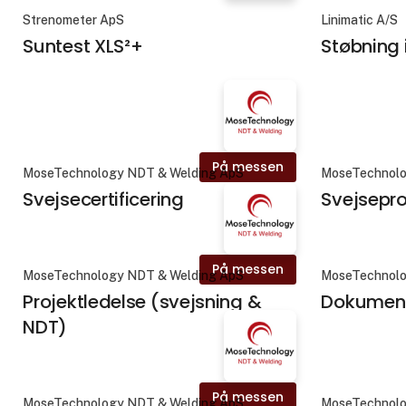
Strenometer ApS
Linimatic A/S
Suntest XLS²+
Støbning i
På messen
MoseTechnology NDT & Welding ApS
MoseTechnolo
Svejsecertificering
Svejsepr
På messen
MoseTechnology NDT & Welding ApS
MoseTechnolo
Projektledelse (svejsning &
Dokument
NDT)
På messen
MoseTechnology NDT & Welding ApS
MoseTechnolo