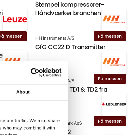
-
Stempel kompressorer-
i
Håndværker branchen
På messen
På messen
pS
HH Instruments A/S
GfG CC22 D Transmitter
er
På messen
På messen
HH Instruments A/S
rics
Thermatel® TD1 & TD2 fra
About
Magnetrol
se our traffic. We also share
På messen
På messen
Ledlenser Denmark ApS
ers who may combine it with
K
Ledlenser T2
 services.