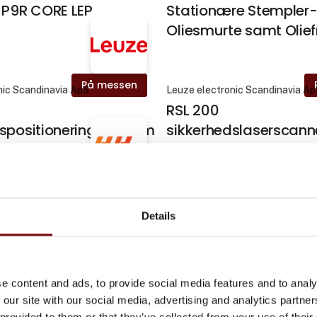
 P9R CORE LEP
Stationære Stempler
Oliesmurte samt Oliefr
På messen
nic Scandinavia ApS
Leuze electronic Scandinavia A
RSL 200
dspositioneringssystem
sikkerhedslaserscann
På messen
ts A/S
HH Instruments A/S
isture Analyzer
AT600 fra BH Panamet
Details
s
e content and ads, to provide social media features and to analy
På messen
ng ApS
Ledlenser Denmark ApS
 our site with our social media, advertising and analytics partn
e mover
Ledlenser AL10R WOR
 provided to them or that they’ve collected from your use of their