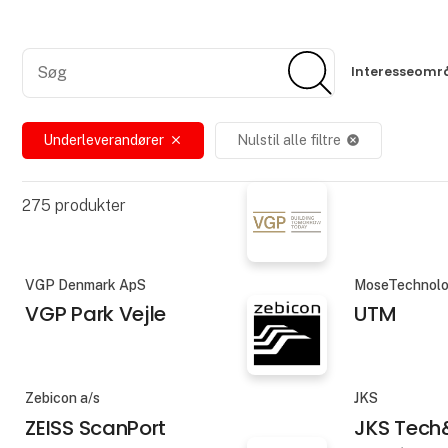
Søg
Søg
Interesseomr
Underleverandører
Nulstil alle filtre
close
cancel
275
produkter
VGP Denmark ApS
MoseTechnolo
VGP Park Vejle
UTM
Zebicon a/s
JKS
ZEISS ScanPort
JKS Tech