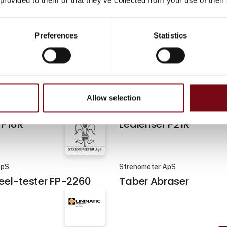
Preferences
Statistics
På messen
nmark ApS
Ledlenser Denmark ApS
 P7
Ledlenser AF8R WORK
Allow selection
På messen
nmark ApS
Ledlenser Denmark ApS
 P18R
Ledlenser P21R
ApS
Strenometer ApS
Peel-tester FP-2260
Taber Abraser