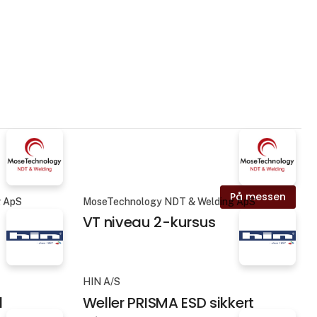
På messen
g ApS
MoseTechnology NDT & Welding ApS
VT niveau 2-kursus
HIN A/S
l
Weller PRISMA ESD sikkert