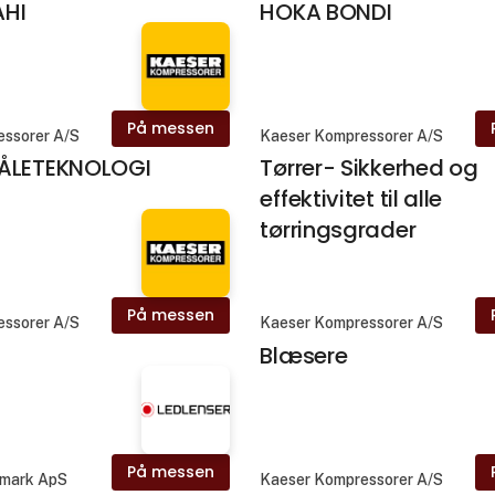
AHI
HOKA BONDI
På messen
essorer A/S
Kaeser Kompressorer A/S
ÅLETEKNOLOGI
Tørrer- Sikkerhed og
effektivitet til alle
tørringsgrader
På messen
essorer A/S
Kaeser Kompressorer A/S
Blæsere
På messen
nmark ApS
Kaeser Kompressorer A/S