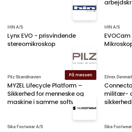
arbejdskra
HIN A/S
HIN A/S
Lynx EVO - prisvindende
EVOCam I
stereomikroskop
Mikrosko
På messen
Pilz Skandinavien
Eltrex Denmar
MYZEL Lifecycle Platform –
Connector
Sikkerhed for menneske og
militær- 
maskine i samme software
sikkerhed
Sika Footwear A/S
Sika Footwear