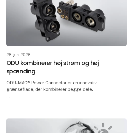
25. juni 2026
ODU kombinerer høj strøm og høj
spænding
ODU-MAC® Power Connector er en innovativ
grænseflade, der kombinerer begge dele.
Den muliggør pålidelig overførsel af høj spænding og
strøm i et pladsbesparende design. Det gør den ideel
til test a