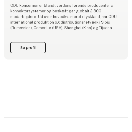
ODU koncernen er blandt verdens førende producenter af
konnektorsystemer og beskæftiger globalt 2.800
medarbejdere. Ud over hovedkvarteret i Tyskland, har ODU
international produktion og distributionsnetværk i Sibiu
(Rumænien), Camarillo (USA), Shanghai (Kina) og Tijuana
(Mexico).
ODUs ekspertise og teknologier omfatter design og
Se profil
udvikling af stikforbindelser - herunder