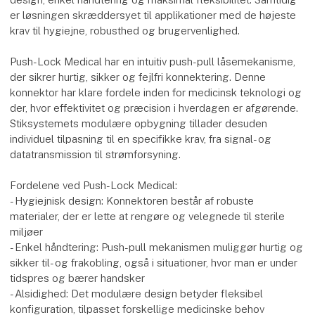
er løsningen skræddersyet til applikationer med de højeste
krav til hygiejne, robusthed og brugervenlighed.
Push-Lock Medical har en intuitiv push-pull låsemekanisme,
der sikrer hurtig, sikker og fejlfri konnektering. Denne
konnektor har klare fordele inden for medicinsk teknologi og
der, hvor effektivitet og præcision i hverdagen er afgørende.
Stiksystemets modulære opbygning tillader desuden
individuel tilpasning til en specifikke krav, fra signal- og
datatransmission til strømforsyning.
Fordelene ved Push-Lock Medical:
- Hygiejnisk design: Konnektoren består af robuste
materialer, der er lette at rengøre og velegnede til sterile
miljøer
- Enkel håndtering: Push-pull mekanismen muliggør hurtig og
sikker til- og frakobling, også i situationer, hvor man er under
tidspres og bærer handsker
- Alsidighed: Det modulære design betyder fleksibel
konfiguration, tilpasset forskellige medicinske behov