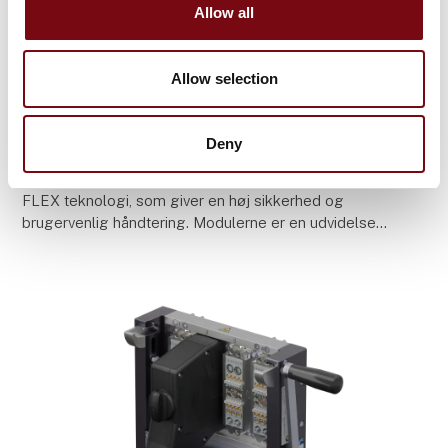
Allow all
Allow selection
1. juli 2025
Høj sikkerhed med nye LAMTAC® FLEX
højstrømsmoduler
Deny
Nu tilbyder ODU højstrømsmoduler med LAMTAC®
FLEX teknologi, som giver en høj sikkerhed og
brugervenlig håndtering. Modulerne er en udvidelse
af konnektorserierne ODU-MAC® Blue-Line og White-
Line/Silv