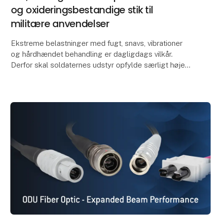
og oxideringsbestandige stik til
militære anvendelser
Ekstreme belastninger med fugt, snavs, vibrationer
og hårdhændet behandling er dagligdags vilkår.
Derfor skal soldaternes udstyr opfylde særligt høje
krav til robusthed og pålidelighed.
Det gælder