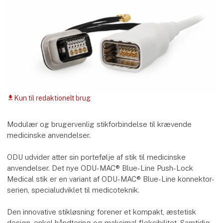
Kun til redaktionelt brug
download
Modulær og brugervenlig stikforbindelse til krævende
medicinske anvendelser.
ODU udvider atter sin portefølje af stik til medicinske
anvendelser. Det nye ODU-MAC® Blue-Line Push-Lock
Medical stik er en variant af ODU-MAC® Blue-Line konnektor-
serien, specialudviklet til medicoteknik.
Den innovative stikløsning forener et kompakt, æstetisk
design, enkel håndtering og maksimal fleksibilitet. Samtidig