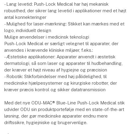
- Lang levetid: Push-Lock Medical har høj mekanisk
robusthed, der sikrer lang levetid i applikationer med et højt
antal konnekteringer
- Mulighed for laser-mærkning: Stikket kan mærkes med et
logo, individuelt design
Mulige anvendelser i medicinsk teknologi
Push-Lock Medical er særligt velegnet til apparater, der
anvendes i krævende kliniske miljøer, f.eks.:
- Æstetiske applikationer: Apparater anvendt i æstetisk
dermatologi, så som laser og apparater til hudbehandling,
der kræver et højt niveau af hygiejne og præcision
- Robotik: Stikforbindelser med høj pålidelighed, til
medicinske hjælpesystemer og kirurgiske robotter, der
kræver præcis kontrol og sikker datatransmission
Med det nye ODU-MAC® Blue-Line Push-Lock Medical stik
udvider ODU sin produktportefølje med en state-of-the-art
løsning, der gør medicinske apparater endnu mere
driftssikre, hygiejniske og brugervenlige.