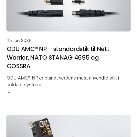
25. juni 2026
ODU AMC® NP - standardstik til Nett
Warrior, NATO STANAG 4695 og
GOSSRA
ODU AMC® NP er blandt verdens mest anvendte stik i
soldatersystemer.
I en ny video giver ODU's produktchef Tobias
Günthner et indblik i konnektorens tekniske
egenskaber og anvendelse.