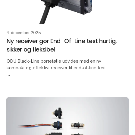
4. december 2025
Ny receiver gør End-Of-Line test hurtig,
sikker og fleksibel
ODU Black-Line portefølje udvides med en ny
kompakt og effektivt receiver til end-of-line test.
Den nye ODU-MAC® Black-Line Compact Class
receiver er et modulært forbindelsessystem, udviklet
til a