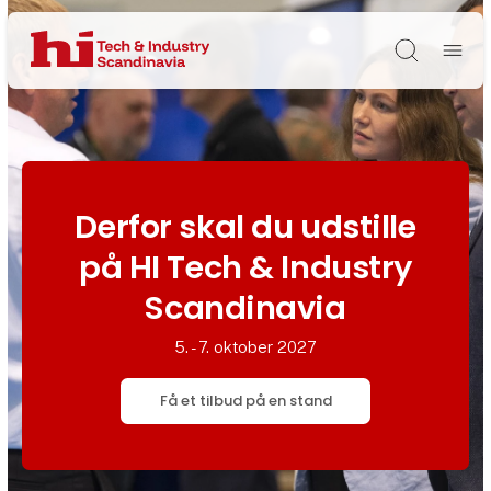
Søg
Derfor skal du udstille
på HI Tech & Industry
Scandinavia
5. - 7. oktober 2027
Få et tilbud på en stand