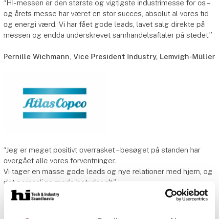
“HI-messen er den største og vigtigste industrimesse for os –
og årets messe har været en stor succes, absolut al vores tid
og energi værd. Vi har fået gode leads, lavet salg direkte på
messen og endda underskrevet samhandelsaftaler på stedet.”
Pernille Wichmann, Vice President Industry, Lemvigh-Müller
“Jeg er meget positivt overrasket – besøget på standen har
overgået alle vores forventninger.
Vi tager en masse gode leads og nye relationer med hjem, og
det personlige møde betyder alt.”
Henrik Rasmussen, Salgschef for Industrial Air, Atlas
Copco