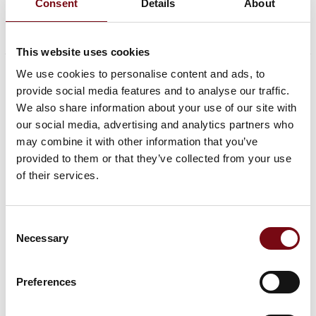
Consent
Details
About
This website uses cookies
We use cookies to personalise content and ads, to
provide social media features and to analyse our traffic.
We also share information about your use of our site with
our social media, advertising and analytics partners who
may combine it with other information that you’ve
provided to them or that they’ve collected from your use
"Derfor udstiller vi på HI-
of their services.
messen"
Consent
Necessary
Se videoen og bliv inspireret af andre udstillere
Selection
Accepter marketing-cookies for at se denne video.
Preferences
play_arrow