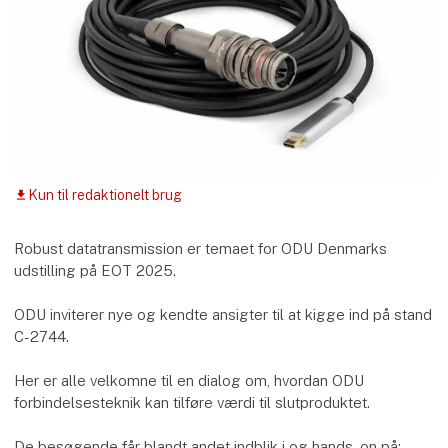
Kun til redaktionelt brug
download
Robust datatransmission er temaet for ODU Denmarks
udstilling på EOT 2025.
ODU inviterer nye og kendte ansigter til at kigge ind på stand
C-2744.
Her er alle velkomne til en dialog om, hvordan ODU
forbindelsesteknik kan tilføre værdi til slutproduktet.
De besøgende får blandt andet indblik i og hands-on på: