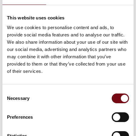
krombelægninger med dekorativ karakter forventes
at blive forbudt i nærmeste fremtid. ODU er forberedt
og har fundet et krom(VI)-frit alternativ.
This website uses cookies
We use cookies to personalise content and ads, to
De
provide social media features and to analyse our traffic.
We also share information about your use of our site with
our social media, advertising and analytics partners who
may combine it with other information that you’ve
provided to them or that they’ve collected from your use
of their services.
Consent
Necessary
Selection
1. juli 2025
Høj sikkerhed med nye LAMTAC® FLEX
Preferences
højstrømsmoduler
Statistics