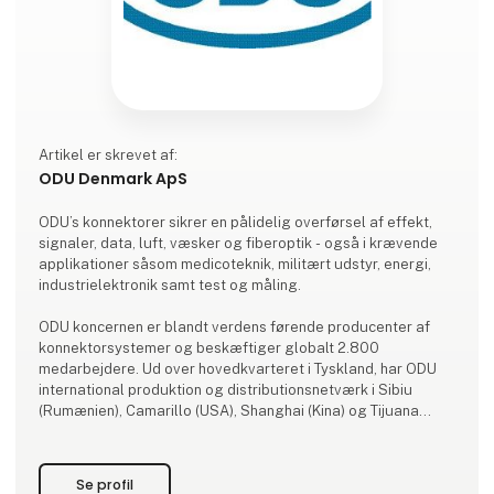
Artikel er skrevet af:
ODU Denmark ApS
ODU’s konnektorer sikrer en pålidelig overførsel af effekt,
signaler, data, luft, væsker og fiberoptik - også i krævende
applikationer såsom medicoteknik, militært udstyr, energi,
industrielektronik samt test og måling.
ODU koncernen er blandt verdens førende producenter af
konnektorsystemer og beskæftiger globalt 2.800
medarbejdere. Ud over hovedkvarteret i Tyskland, har ODU
international produktion og distributionsnetværk i Sibiu
(Rumænien), Camarillo (USA), Shanghai (Kina) og Tijuana
(Mexico).
ODUs ekspertise og teknologier omfatter design og
Se profil