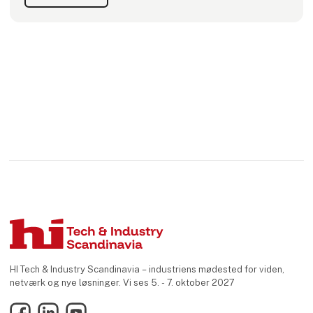
udvikling af stikforbindelser - herunder
HI Tech & Industry Scandinavia – industriens mødested for viden,
netværk og nye løsninger. Vi ses 5. - 7. oktober 2027
Facebook
LinkedIn
YouTube