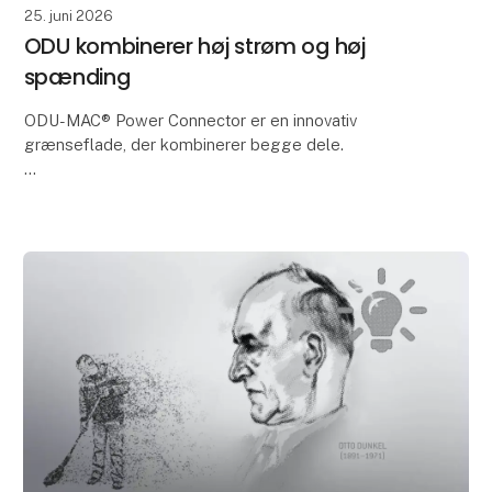
25. juni 2026
ODU kombinerer høj strøm og høj
spænding
ODU-MAC® Power Connector er en innovativ
grænseflade, der kombinerer begge dele.
Den muliggør pålidelig overførsel af høj spænding og
strøm i et pladsbesparende design. Det gør den ideel
til test a