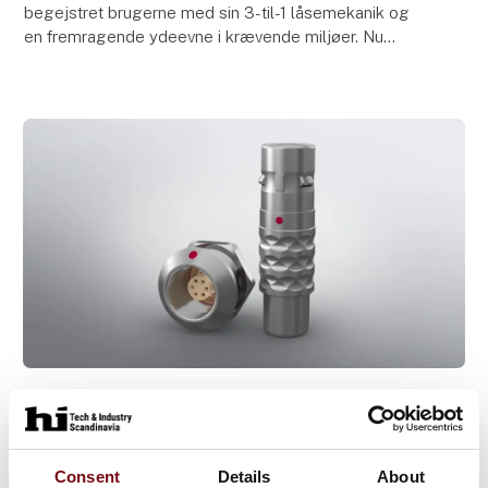
begejstret brugerne med sin 3-til-1 låsemekanik og
en fremragende ydeevne i krævende miljøer. Nu
udvider ODU konnektorserien med en alsidig
forbindelseslø
7. marts 2025
ODU: Vi er klar til et krom(VI)-forbud
Brugen af krom(VI)-forbindelser til funktionelle
Consent
Details
About