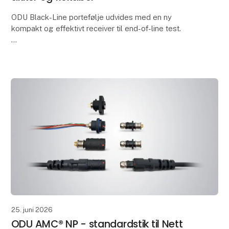
ODU Black-Line portefølje udvides med en ny
kompakt og effektivt receiver til end-of-line test.
Den nye ODU-MAC® Black-Line Compact Class
receiver er et modulært forbindelsessystem, udviklet
til a
25. juni 2026
ODU AMC® NP - standardstik til Nett