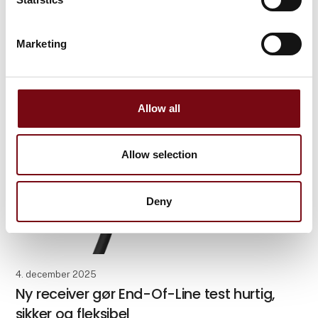
Nu tilbyder ODU højstrømsmoduler med LAMTAC®
FLEX teknologi, som giver en høj sikkerhed og
brugervenlig håndtering. Modulerne er en udvidelse
Marketing
af konnektorserierne ODU-MAC® Blue-Line og White-
Line/Silv
Allow all
Allow selection
Deny
4. december 2025
Ny receiver gør End-Of-Line test hurtig,
sikker og fleksibel