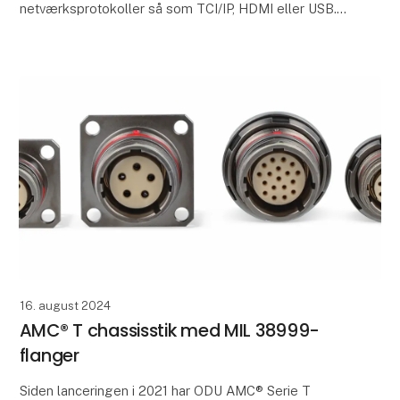
netværksprotokoller så som TCI/IP, HDMI eller USB. I
stigende grad rykker disse protokoller imidlertid fr
16. august 2024
AMC® T chassisstik med MIL 38999-
flanger
Siden lanceringen i 2021 har ODU AMC® Serie T