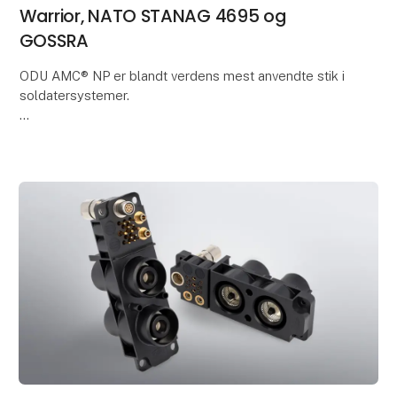
Warrior, NATO STANAG 4695 og
GOSSRA
ODU AMC® NP er blandt verdens mest anvendte stik i
soldatersystemer.
I en ny video giver ODU's produktchef Tobias
Günthner et indblik i konnektorens tekniske
egenskaber og anvendelse.