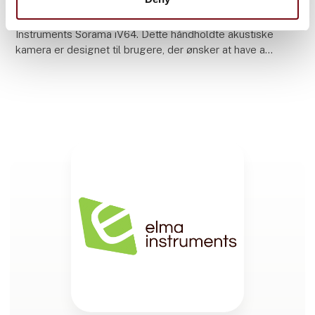
På HI23 messen stand G5778 præsenterer Elma
Instruments Sorama iV64. Dette håndholdte akustiske
kamera er designet til brugere, der ønsker at have al
nødvendig akustisk information tilgængelig i realt