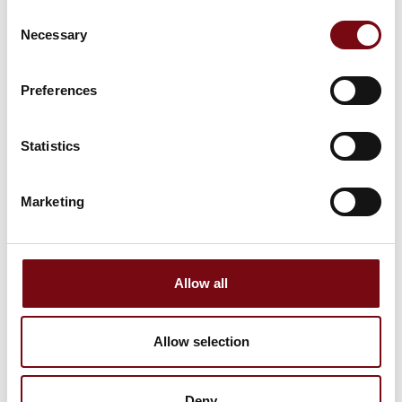
På HI-messen 2023 stand G5778 præsenterer Elma
Consent
Instruments elkvalitetsanalysatoren Elspec PureBB.
Necessary
Selection
Elspec er blandt Verdens førende producenter af
instrumenter og software til elkvalitetsanalyse og ene
Preferences
Statistics
Marketing
Allow all
14. august 2023
Allow selection
Akustisk kamera til visualisering og
måling af hørbar støj
Deny