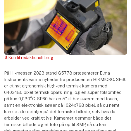
Kun til redaktionelt brug
download
På HI-messen 2023 stand G5778 præsenterer Elma
Instruments varme nyheder fra producenten HIKMICRO. SP60
er et nyt ergonomisk high-end termisk kamera med
640x480 pixel termisk opløs-ning, og en super følsomhed
på kun 0,030°C. SP60 har en 5" tiltbar skærm med touch,
samt en elektronisk søger på 1024x768 pixel, så du nemt
kan se alle detaljer på det termiske billede, selv hvis du
arbejder ved kraftigt lys. Kameraet gemmer både det
termiske billede og et foto på op til 8MP, så du kan
dokumentere dine arbejdsopgaver med en professionel