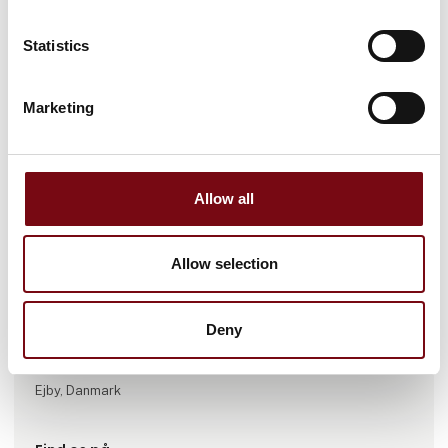
Statistics
Marketing
Gå til hjemmeside
Allow all
Antal medarbejdere
Allow selection
100+
Deny
Lokationer
Klampenborg, Danmark
Ejby, Danmark