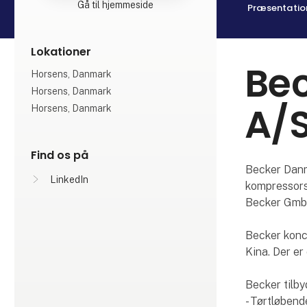
Gå til hjemmeside
Præsentatio
Lokationer
Be
Horsens, Danmark
Horsens, Danmark
A/
Horsens, Danmark
Find os på
Becker Danm
LinkedIn
kompressors
Becker GmbH
Becker konce
Kina. Der er
Becker tilby
- Tørtløbend