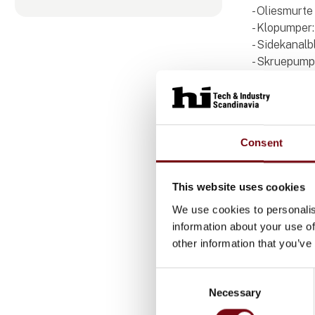
- Oliesmurte
- Klopumper:
- Sidekanalb
- Skruepumpe
- Radialblæ
- Centralvak
miljøer.
- Roots boo
Consent
opnå højere
This website uses cookies
We use cookies to personalis
Produ
information about your use of
other information that you’ve
Consent
Necessary
Selection
Sidekana