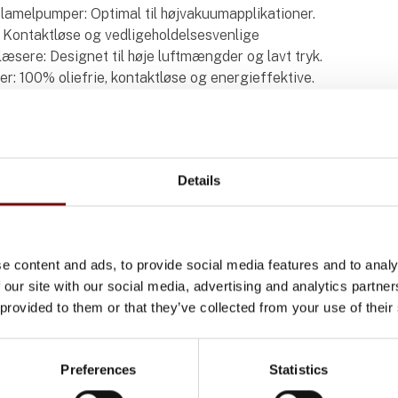
 lamelpumper: Optimal til højvakuumapplikationer.
 Kontaktløse og vedligeholdelsesvenlige
læsere: Designet til høje luftmængder og lavt tryk.
r: 100% oliefrie, kontaktløse og energieffektive.
sere: Høje luftmængder
uumsystemer: Til centraliseret vakuumforsyning i industrielle
ster vakuumpumper: Kombineres med andre pumper for at
Details
 volumenstrømme og lavt slutvakuum.
e content and ads, to provide social media features and to analy
kter fra Becker Danmark A/
 our site with our social media, advertising and analytics partn
 provided to them or that they’ve collected from your use of their
Preferences
Statistics
På messen
lblæsere
Klopumpe