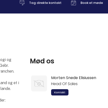
Tag direkte kontakt
Book et møde
Mød os
ogi og
Gebr.
ranchen.
Morten Snede Elisiussen
and og et i
Head Of Sales
 lande.
Kontakt
der: