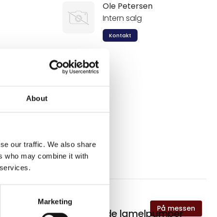
Ole Petersen
Intern salg
Kontakt
About
se our traffic. We also share
S
ers who may combine it with
 services.
Marketing
På messen
På messen
Tørtløbende lamelpumper