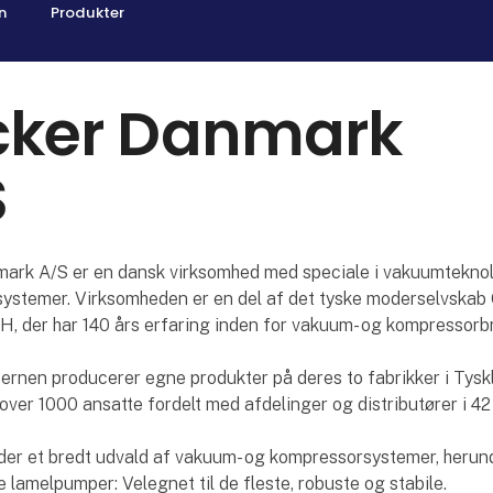
n
Produkter
cker Danmark
S
ark A/S er en dansk virksomhed med speciale i vakuumteknol
ystemer. Virksomheden er en del af det tyske moderselvskab 
, der har 140 års erfaring inden for vakuum- og kompressorb
rnen producerer egne produkter på deres to fabrikker i Tyskl
 over 1000 ansatte fordelt med afdelinger og distributører i 42
der et bredt udvald af vakuum- og kompressorsystemer, herun
e lamelpumper: Velegnet til de fleste, robuste og stabile.