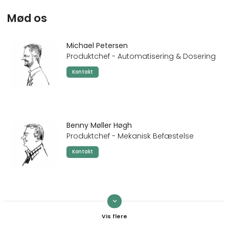
Mød os
Michael Petersen
Produktchef - Automatisering & Dosering
Kontakt
Benny Møller Høgh
Produktchef - Mekanisk Befæstelse
Kontakt
keyboard_arrow_down
Mads Svenstrup
Teknisk sælger - Kemi