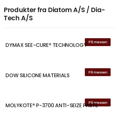
Kontakt
Produkter fra Diatom A/S / Dia-
Tech A/S
Na Yi
Applikationsingeniør - Kemi
På messen
DYMAX SEE-CURE® TECHNOLOGY
Kontakt
Jim Vistisen
På messen
DOW SILICONE MATERIALS
Servicetekniker
Kontakt
På messen
MOLYKOTE® P-3700 ANTI-SEIZE PASTE