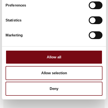
Preferences
Statistics
Marketing
Gå til hjemmeside
Allow all
Antal medarbejdere
Allow selection
11-25
Deny
Lokationer
Hvidovre, Danmark