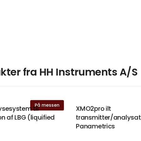
kter fra HH Instruments A/S
På messen
sesystem til
XMO2pro ilt
n af LBG (liquified
transmitter/analysat
Panametrics