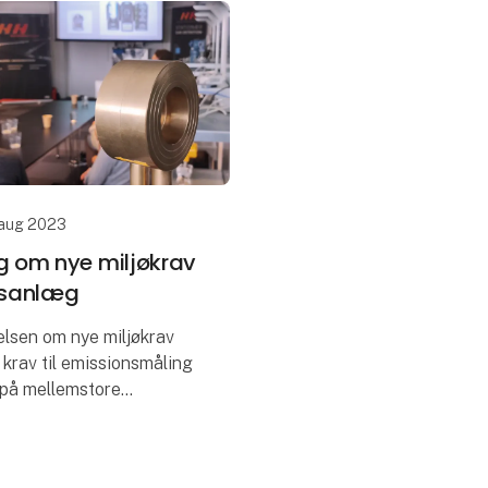
 aug 2023
 om nye miljøkrav
ngsanlæg
lsen om nye miljøkrav
e krav til emissionsmåling
 på mellemstore
. Derfor inviterer vi til
om den nye lovgivning,
 jer i de berø