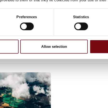
Preferences
Statistics
På messen
 D Transmitter
Allow selection
ler skrevet af HH Instrument