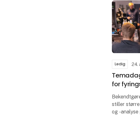
Ledig
24.
Temadag
for fyri
Bekendtgøre
stiller størr
og -analyse
fyrringsanlæg
en temadag 
så både vi og