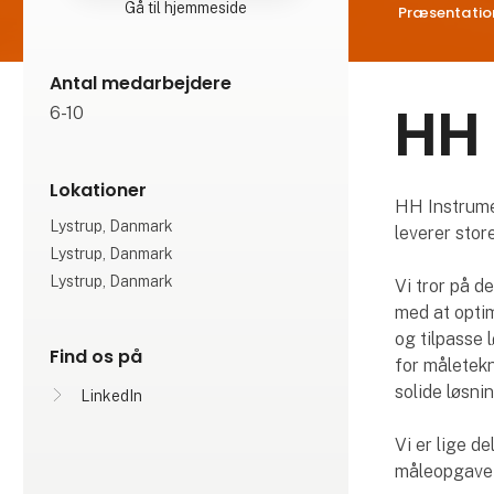
Gå til hjemmeside
Præsentatio
Antal medarbejdere
HH 
6-10
Lokationer
HH Instrumen
Lystrup, Danmark
leverer stor
Lystrup, Danmark
Lystrup, Danmark
Vi tror på d
med at optim
og tilpasse 
Find os på
for måletekn
solide løsnin
LinkedIn
Vi er lige d
måleopgave e