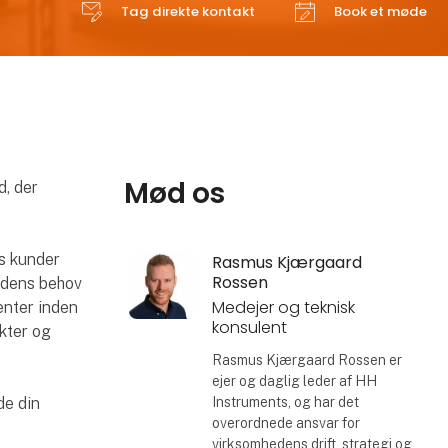
Tag direkte kontakt
Book et møde
Mød os
d, der
es kunder
Rasmus Kjærgaard
Rossen
undens behov
Medejer og teknisk
enter inden
konsulent
kter og
Rasmus Kjærgaard Rossen er
ejer og daglig leder af HH
Instruments, og har det
de din
overordnede ansvar for
virksomhedens drift, strategi og