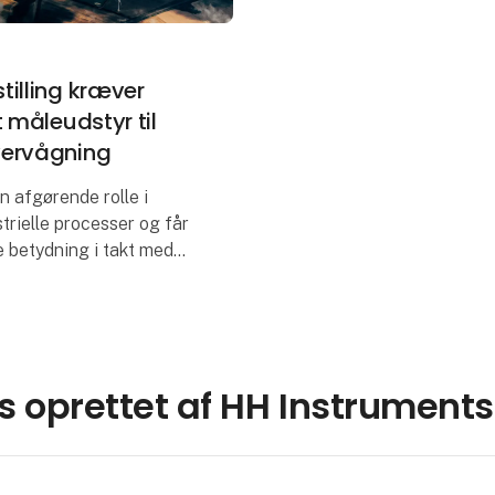
tilling kræver
t måleudstyr til
ervågning
en afgørende rolle i
rielle processer og får
e betydning i takt med
 af vores energi- og
sektorer. Med stigende
 af vedvarende ene
s oprettet af HH Instruments