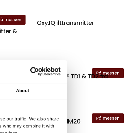
På messen
Oxy.IQ ilttransmitter
tter &
På messen
På messen
igas -
Thermatel® TD1 & TD2 fra
ng
Magnetrol
About
På messen
På messen
se our traffic. We also share
yzer
Rheonik RHM20
ers who may combine it with
 services.