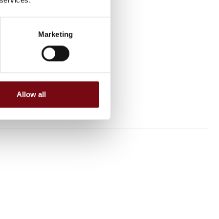
Marketing
Allow all
s A/S