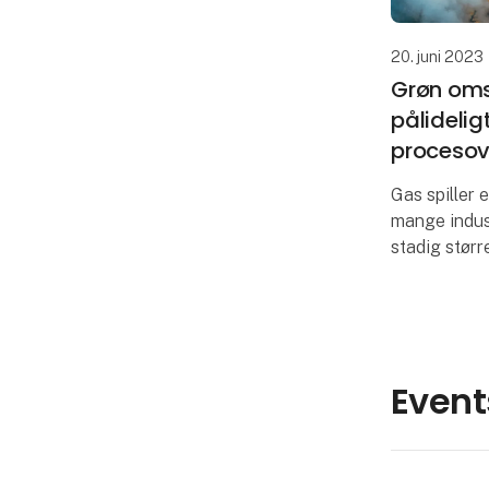
20. juni 2023
Grøn oms
pålidelig
procesov
Gas spiller 
mange indust
stadig størr
omstillingen
produktions
integration
Event