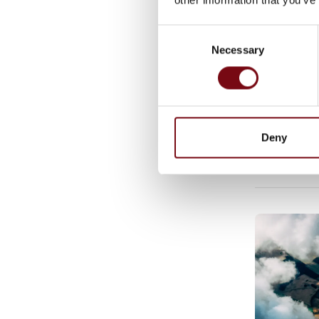
Consent
Necessary
Selection
GfG CC22
Deny
Artik