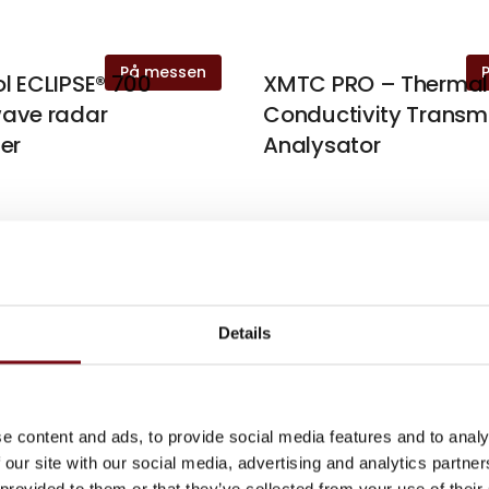
På messen
l ECLIPSE® 700
XMTC PRO – Thermal
ave radar
Conductivity Transmi
er
Analysator
På messen
ectronic Switch
MSA ALTAIR io 4 Mult
Bærbar gasdetekteri
Details
På messen
e content and ads, to provide social media features and to analy
a BH Panametrics
Aurora Moisture Anal
 our site with our social media, advertising and analytics partn
 provided to them or that they’ve collected from your use of their