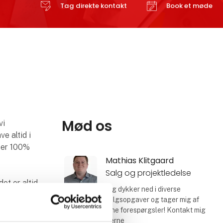
Tag direkte kontakt
Book et møde
Mød os
vi
e altid i
 er 100%
Mathias Klitgaard
Salg og projektledelse
det er altid
Jeg dykker ned i diverse
verer den
salgsopgaver og tager mig af
ning,
dine forespørgsler! Kontakt mig
stærke
gerne