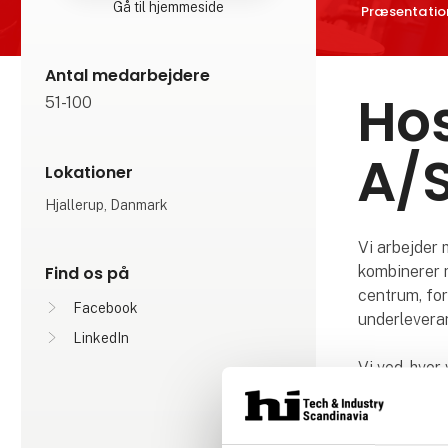
Gå til hjemmeside
Præsentatio
Antal medarbejdere
Hos
51-100
A/
Lokationer
Hjallerup, Danmark
Vi arbejder 
Find os på
kombinerer m
centrum, for
Facebook
underleveran
LinkedIn
Vi ved, hvor 
parametre, vi
bedste kvali
svejsning, 