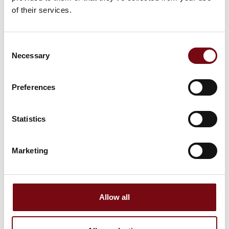
of their services.
Videojet 8520 - Højopløselig Inkjet
mærkning
Consent
Necessary
Selection
Preferences
Illumex ECO Mobile
Statistics
Marketing
Allow all