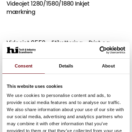
Videojet 1280/1580/1880 Inkjet
mærkning
Videojet 9550 - Etikettering - Print og
påsætning
Consent
Details
About
Dataflex Videojet 6330 -
This website uses cookies
Foliemærkning
We use cookies to personalise content and ads, to
provide social media features and to analyse our traffic.
We also share information about your use of our site with
our social media, advertising and analytics partners who
ALtech ALbelt - Etiketteringsløsning
may combine it with other information that you’ve
provided to them or that they’ve collected from your use