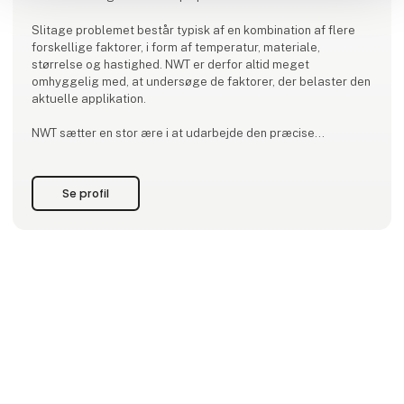
Slitage problemet består typisk af en kombination af flere
forskellige faktorer, i form af temperatur, materiale,
størrelse og hastighed. NWT er derfor altid meget
omhyggelig med, at undersøge de faktorer, der belaster den
aktuelle applikation.
NWT sætter en stor ære i at udarbejde den præcise
dokumentation i form af 3D scanning på site, tegninger og
beregninger, idet vores opgaver altid tager udgangspunkt i
en kundetilpasset løsning.
Se profil