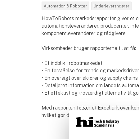
Automation & Robotter
Underleverandører
HowToRobots markedsrapporter giver et om
automationsleverandører, producenter, integ
komponentleverandører og rådgivere.
Virksomheder bruger rapporterne til at få:
• Et indblik i robotmarkedet
• En forståelse for trends og markedsdrive
• En oversigt over aktører og supply chains
• Detaljeret information om landets autom
• Et effektivt og troværdigt alternativ til 
Med rapporten følger et Excel ark over kon
hvilket gør det hurtigt og nemt at eksporte