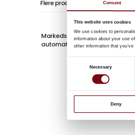
Flere produkter fra HowToRobot
Consent
This website uses cookies
We use cookies to personalis
Markedsplads for robotter og
information about your use of
automation
other information that you’ve
Consent
Necessary
Selection
Deny