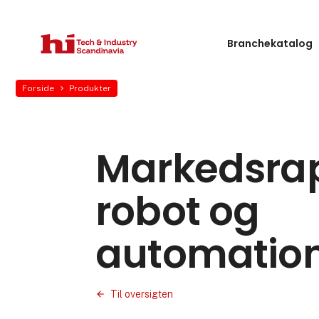
Branchekatalog
Forside
Produkter
Markedsrap
robot og
automation
Til oversigten