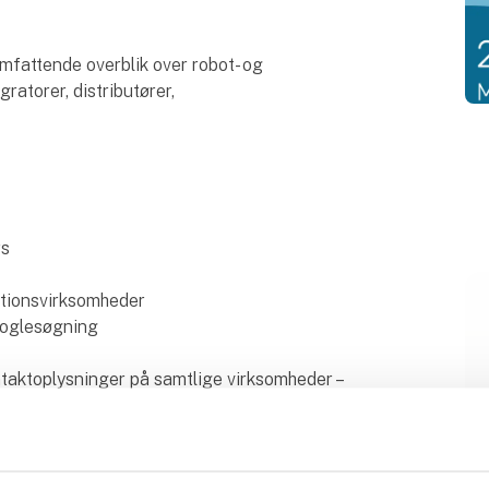
fattende overblik over robot- og
ratorer, distributører,
rs
ationsvirksomheder
googlesøgning
taktoplysninger på samtlige virksomheder –
re og administrere data.