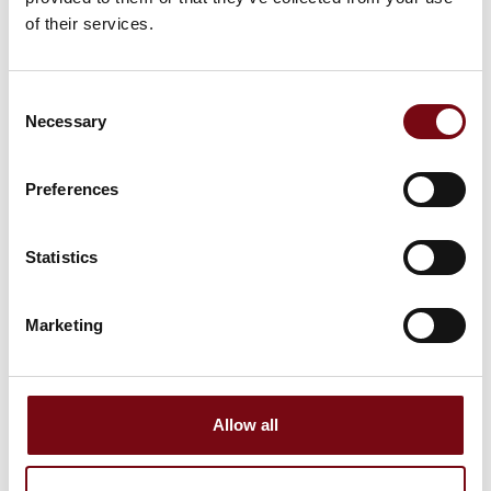
of their services.
Consent
Optimering af fødevare fabrikker
Necessary
Selection
Preferences
Effektiv og sikker rørbelastningsanalyse
Statistics
Marketing
Allow all