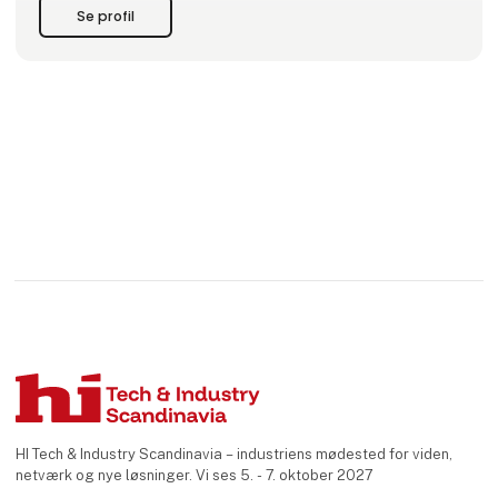
enkelte kundes udfordringer og ønsker, for at sikre et godt
Se profil
og d
HI Tech & Industry Scandinavia – industriens mødested for viden,
netværk og nye løsninger. Vi ses 5. - 7. oktober 2027