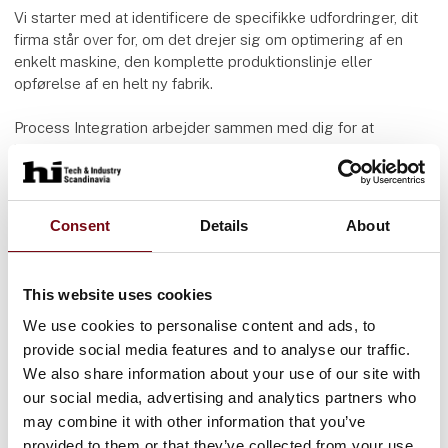
Vi starter med at identificere de specifikke udfordringer, dit
firma står over for, om det drejer sig om optimering af en
enkelt maskine, den komplette produktionslinje eller
opførelse af en helt ny fabrik.
Process Integration arbejder sammen med dig for at
identificere den bedste løsning for din produktion og sikre, at
det sker som planlagt.
Consent
Details
About
This website uses cookies
We use cookies to personalise content and ads, to
Flere produkter fra Process Integration ApS
provide social media features and to analyse our traffic.
We also share information about your use of our site with
our social media, advertising and analytics partners who
may combine it with other information that you’ve
Optimering af fiskefoder fabrikker
provided to them or that they’ve collected from your use