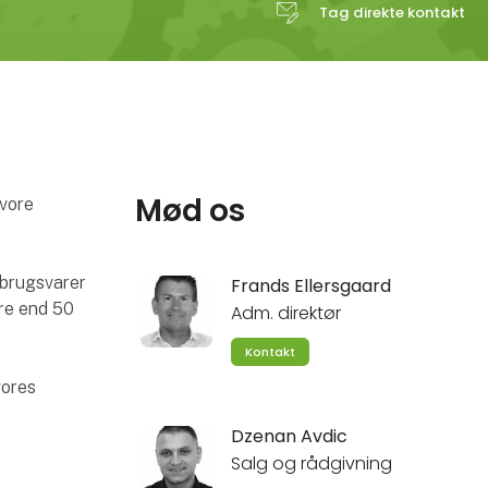
Tag direkte kontakt
Mød os
 vore
rbrugsvarer
Frands Ellersgaard
ere end 50
Adm. direktør
Kontakt
vores
Dzenan Avdic
Salg og rådgivning