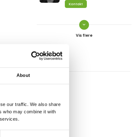
Kontakt
keyboard_arrow_down
Jens Erik Jørgensen
Salgskonsulent
Kontakt
Kenneth H. Sand
About
Salg og rådgivning
Kontakt
se our traffic. We also share
ers who may combine it with
Peter Dam Christensen
 services.
Key account manager
Kontakt