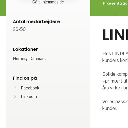
Gå til hjemmeside
Præsentatio
Antal medarbejdere
LI
26-50
Lokationer
Hos LINDLAR
Herning, Danmark
kunders kon
Solide kompe
Find os på
– primært ti
års virke i b
Facebook
LinkedIn
Vores passio
kunder.