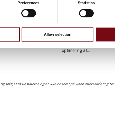
Preferences
Statistics
023
31. august 2023
idelli X400 - 5
Optimering af
C fræser
overfladebehandling
filtrering
kinen, der kan gøre
Allow selection
l virkelighed – næsten
Vi udstiller på HI i Herning 
sninger. Med en 5-akset
interessant palette af udstyr 
l, borekasse, rig
optimering af
 forskellige
overfladebehandlingsproces 
gs-aggretager og et
filtrering samt limpåføring.
Overfladebehandling er oft
kompleks og dyr
 tilføjet af udstillerne og er ikke baseret på viden eller vurdering fr