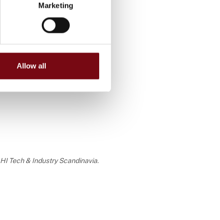
Marketing
 og
Allow all
en
til
og miljø,
e en både
a HI Tech & Industry Scandinavia.