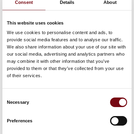
Consent
Details
About
Ingen resultater fundet.
This website uses cookies
We use cookies to personalise content and ads, to
provide social media features and to analyse our traffic.
We also share information about your use of our site with
our social media, advertising and analytics partners who
may combine it with other information that you’ve
provided to them or that they’ve collected from your use
of their services.
Consent
Necessary
Selection
Preferences
HI Tech & Industry Scandinavia – industriens mødested for viden,
netværk og nye løsninger. Vi ses 5. - 7. oktober 2027