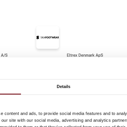
 A/S
Eltrex Denmark ApS
NDI
MEAN WELL NSP-serie:
kompakte efterfølger t
Details
e content and ads, to provide social media features and to analy
På messen
TEC
AZO N.V. / INTEC
 our site with our social media, advertising and analytics partn
 provided to them or that they’ve collected from your use of their