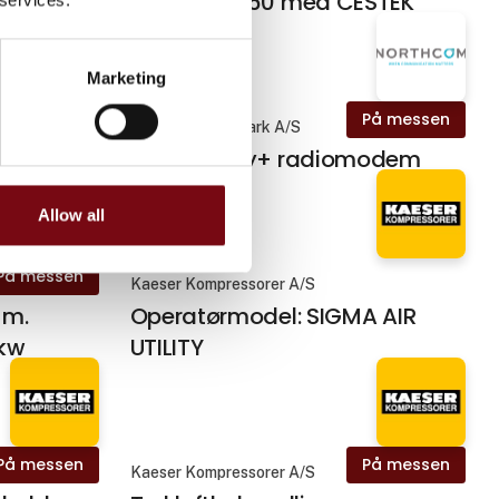
tion
Omron LD-60 med CESTEK
Conveyor
Marketing
På messen
På messen
Northcom Danmark A/S
VHF
SATEL-EASy+ radiomodem
Allow all
På messen
Kaeser Kompressorer A/S
 m.
Operatørmodel: SIGMA AIR
0kw
UTILITY
På messen
På messen
Kaeser Kompressorer A/S