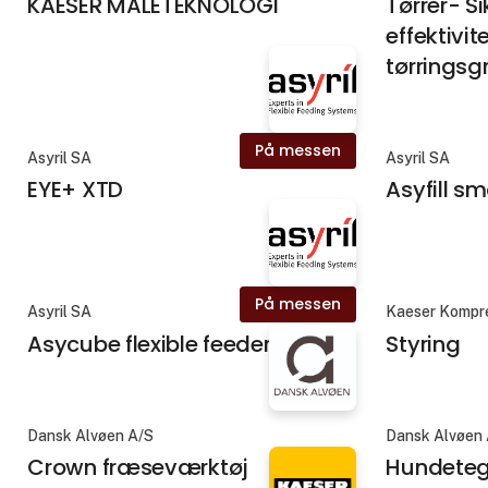
KAESER MÅLETEKNOLOGI
Tørrer- S
effektivite
tørringsg
På messen
Asyril SA
Asyril SA
EYE+ XTD
Asyfill s
På messen
Asyril SA
Kaeser Kompr
Asycube flexible feeders
Styring
Dansk Alvøen A/S
Dansk Alvøen
Crown fræseværktøj
Hundeteg