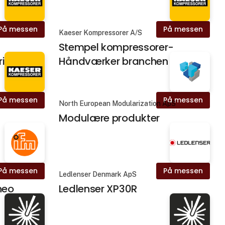
På messen
På messen
Kaeser Kompressorer A/S
-
Stempel kompressorer-
i
Håndværker branchen
På messen
På messen
North European Modularization ApS
Modulære produkter
På messen
På messen
Ledlenser Denmark ApS
neo
Ledlenser XP30R