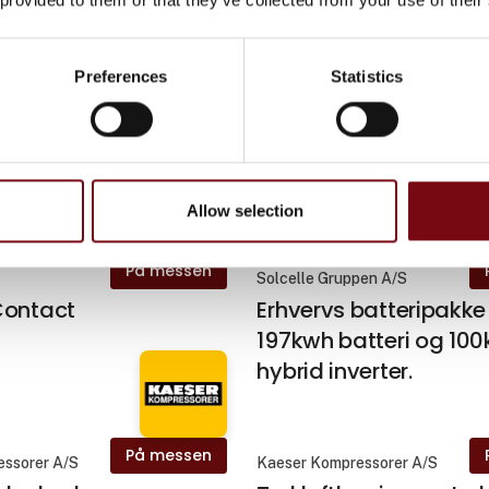
conveying
Bigbag unloading sta
Preferences
Statistics
På messen
mark A/S
Northcom Danmark A/S
U-30 router til
SATEL SATELLINE-3AS 
radiomodem
Allow selection
På messen
Solcelle Gruppen A/S
Contact
Erhvervs batteripakke
197kwh batteri og 10
hybrid inverter.
På messen
essorer A/S
Kaeser Kompressorer A/S