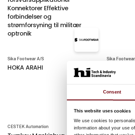
Konnektorer Effektive
forbindelser og
strømforsyning til militær
optronik
Sika Footwear A/S
Sika Footwear
HOKA ARAHI
HOKA BO
Consent
This website uses cookies
We use cookies to personalis
CESTEK Automation
AZO N.V. / IN
information about your use of
other information that you’ve