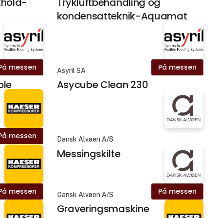
khold-
Trykluftbehandling og
kondensatteknik-Aquamat
På messen
På messen
Asyril SA
ble
Asycube Clean 230
På messen
Dansk Alvøen A/S
Messingskilte
På messen
På messen
Dansk Alvøen A/S
Graveringsmaskine