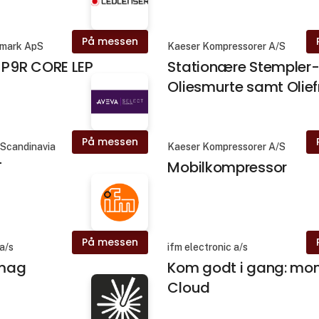
På messen
nmark ApS
Kaeser Kompressorer A/S
 P9R CORE LEP
Stationære Stempler
Oliesmurte samt Oliefr
På messen
Scandinavia
Kaeser Kompressorer A/S
T
Mobilkompressor
På messen
 a/s
ifm electronic a/s
mag
Kom godt i gang: mo
Cloud