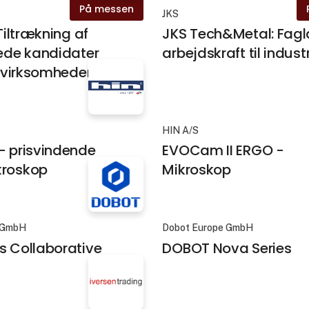
På messen
JKS
 Tiltrækning af
JKS Tech&Metal: Fagl
rede kandidater
arbejdskraft til indust
il virksomhederne
HIN A/S
- prisvindende
EVOCam II ERGO -
kroskop
Mikroskop
 GmbH
Dobot Europe GmbH
s Collaborative
DOBOT Nova Series