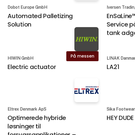
Dobot Europe GmbH
Iversen Tradi
Automated Palletizing
EnSaLine
Solution
Service p
tank ad
På messen
HIWIN GmbH
LINAK Danmar
Electric actuator
LA21
Eltrex Denmark ApS
Sika Footwear
Optimerede hybride
HEY DUDE
løsninger til
forsvarsapplikationer –