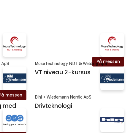
På messen
g ApS
MoseTechnology NDT & Welding ApS
VT niveau 2-kursus
På messen
Bihl + Wiedemann Nordic ApS
g med
Drivteknologi