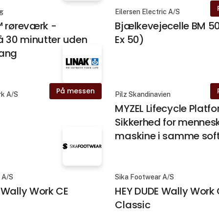
ng
Eilersen Electric A/S
™ røreværk -
Bjælkevejecelle BM 5
å 30 minutter uden
Ex 50)
gang
På messen
k A/S
Pilz Skandinavien
MYZEL Lifecycle Platf
Sikkerhed for mennes
maskine i samme sof
 A/S
Sika Footwear A/S
 Wally Work CE
HEY DUDE Wally Work 
Classic