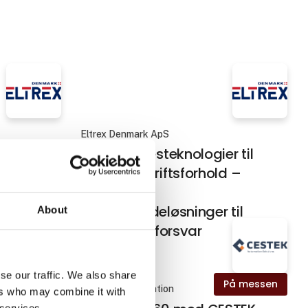
Eltrex Denmark ApS
 Den
Forbindelsesteknologier til
il RSP
ekstreme driftsforhold –
Fleksible
grænsefladeløsninger til
About
industri og forsvar
se our traffic. We also share
På messen
På messen
CESTEK Automation
ers who may combine it with
 services.