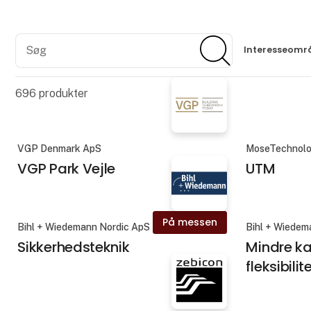
Søg
Søg
Interesseomr
696
produkter
VGP Denmark ApS
MoseTechnolo
VGP Park Vejle
UTM
På messen
Bihl + Wiedemann Nordic ApS
Bihl + Wiedem
Sikkerhedsteknik
Mindre ka
fleksibilit