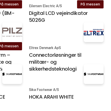
På messen
På messen
Eilersen Electric A/S
0 (BM-
Digital LCD vejeindikator
5026G
På messen
Eltrex Denmark ApS
orm –
Connectorløsninger til
ke og
militær- og
tware
sikkerhedsteknologi
Sika Footwear A/S
CE
HOKA ARAHI WHITE