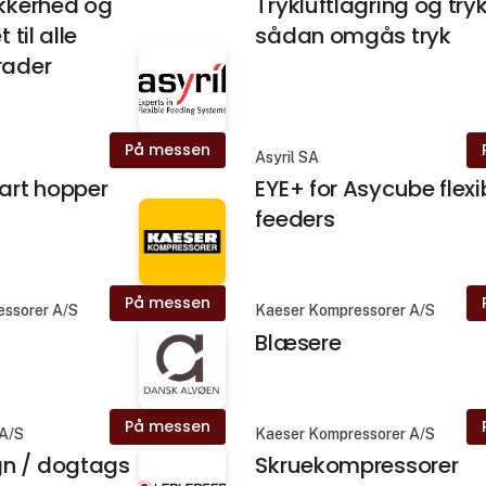
ikkerhed og
Trykluftlagring og try
t til alle
sådan omgås tryk
rader
På messen
Asyril SA
mart hopper
EYE+ for Asycube flexi
feeders
På messen
essorer A/S
Kaeser Kompressorer A/S
Blæsere
På messen
 A/S
Kaeser Kompressorer A/S
n / dogtags
Skruekompressorer