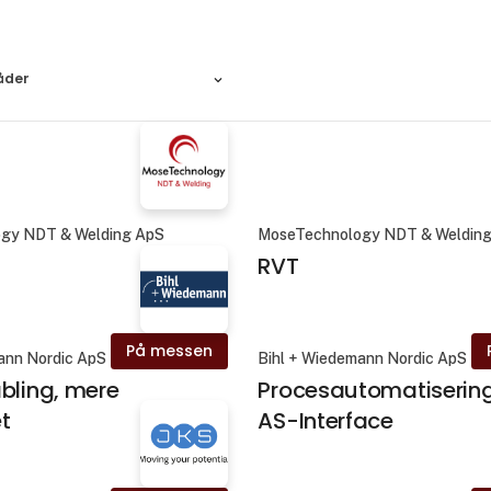
åder
gy NDT & Welding ApS
MoseTechnology NDT & Weldin
RVT
På messen
ann Nordic ApS
Bihl + Wiedemann Nordic ApS
bling, mere
Procesautomatiserin
et
AS-Interface