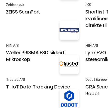
Zebicon a/s
JKS
ZEISS ScanPort
Shortlist:
kvalifice
direkte t
HIN A/S
HIN A/S
Weller PRISMA ESD sikkert
Lynx EVO 
Mikroskop
stereomi
Trusted A/S
Dobot Europe
T1 IoT Data Tracking Device
CRA Serie
Robot