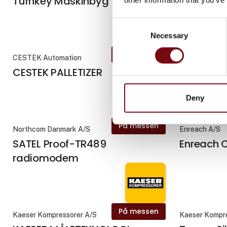
Turnkey Maskinbyg
Product 
Consent
Necessary
Selection
På messen
CESTEK Automation
Northcom Dan
CESTEK PALLETIZER
SATEL MCC
køretøj
Deny
På messen
Northcom Danmark A/S
Enreach A/S
SATEL Proof-TR489
Enreach 
radiomodem
På messen
Kaeser Kompressorer A/S
Kaeser Kompr