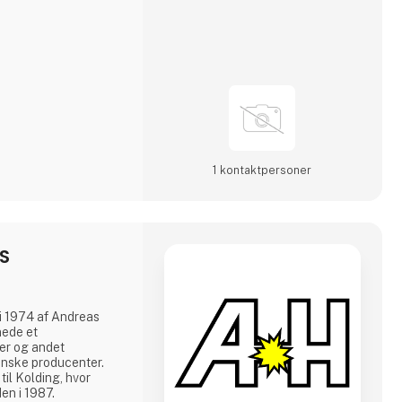
1 kontakt­personer
/S
 i 1974 af Andreas
nede et
er og andet
ienske producenter.
il Kolding, hvor
en i 1987.