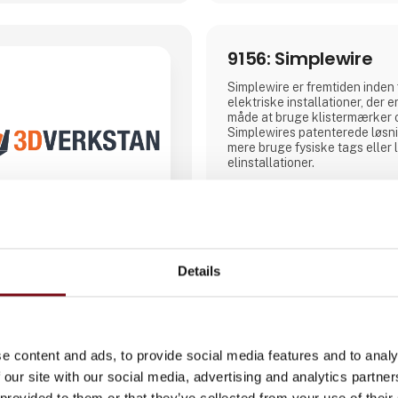
9156: Simplewire
Simplewire er fremtiden inden
elektriske installationer, der 
måde at bruge klistermærker 
Simplewires patenterede løsni
mere bruge fysiske tags eller 
elinstallationer.
Med Simplewire bliver opmærk
og er derfor indlejret i instal
overalt langs ledninger og kabl
være tilgængelig, hvor etikett
Det er grunden til, at Simplewi
Details
mærkningssystem er det bed
Direkte kontakt
i verden.
Men hvordan virker det?
Møde­booking
e content and ads, to provide social media features and to analy
Simplewires clips overfører ID'
til alle el
 our site with our social media, advertising and analytics partn
 provided to them or that they’ve collected from your use of their