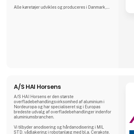
Alle køretøjer udvikles og produceres i Danmark,
hvor der lægges stor vægt på tæt samarbejde med
kunderne for at sikre løsninger, der matcher
konkrete behov – uanset om det gælder
lagerhåndtering, hospitalslogistik eller transport i
grønne områder.
A. Flensborg A/S kombinerer solid
håndværkstradition
A/S HAI Horsens
A/S HAI Horsens er den største
overfladebehandlingsvirksomhed af aluminium i
Nordeuropa og har specialiseret sig i Europas
bredeste udvalg af overfladebehandlinger indenfor
aluminiumsbranchen.
Vi tilbyder anodisering og hårdanodisering i MIL
STD, vådlakering i robotanlæg med bl.a. Cerakote,