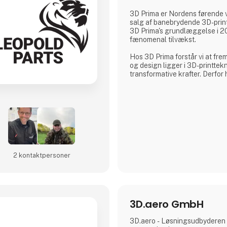
3D Prima er Nordens førende 
salg af banebrydende 3D-print
3D Prima's grundlæggelse i 20
fænomenal tilvækst.
Hos 3D Prima forstår vi at frem
og design ligger i 3D-printtek
transformative krafter. Derfor
omfattende udvalg af førstekl
filamenter og tilbehør for at
kunders behov. Uanset om du e
professionel, en industriel pro
entusiastisk hobbyist, har vo
produktudvalg noget ekstraord
Vi samarbejder med anerken
2 kontakt­personer
3D.aero GmbH
3D.aero - Løsningsudbyderen ti