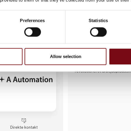
10 opslag
Preferences
Statistics
seneste fra 1. juni 2026
1 kontakt­personer
A-SAFE
Allow selection
A-SAFE er opfinder og produc
faste polymersikkerhedsbarrier
revolutioneret arbejdspladssi
Direkte kontakt