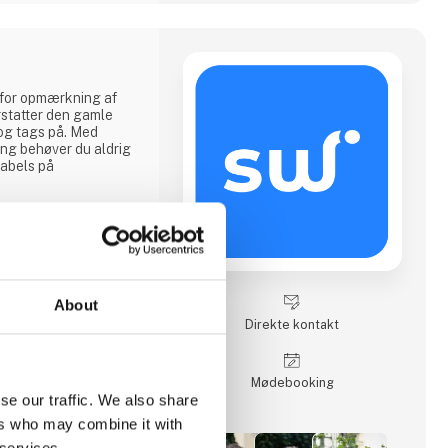
 for opmærkning af
erstatter den gamle
og tags på. Med
ng behøver du aldrig
labels på
ningen digitaliseret
lationen og kan læses
er i stedet for kun at
er er påsat.
res digitale
About
ste mærkningssystem
Direkte kontakt
Møde­booking
se our traffic. We also share
et fra dine sikringer
ers who may combine it with
 services.