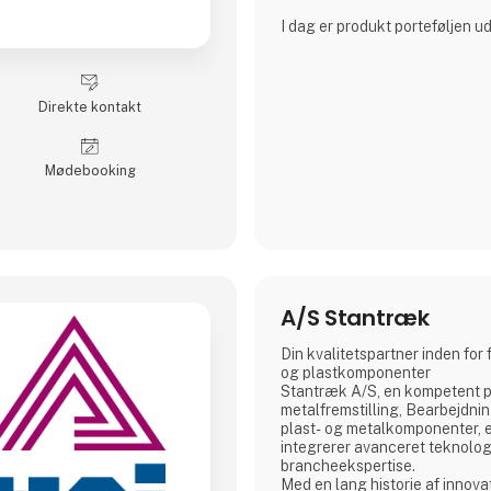
I dag er produkt porteføljen u
generationsskifte har fundet s
Sommer Knudsen direktør. Fra
enkeltmandsfirma har A.H. Int
udviklet sig til en virksomhed
Direkte kontakt
specialister arbejder sammen i
knyttet til de enkelte produkte
og logistikfunktioner er fælle
Møde­booking
A/S Stantræk
Din kvalitetspartner inden for 
og plastkomponenter
Stantræk A/S, en kompetent p
metalfremstilling, Bearbejdni
plast- og metalkomponenter, 
integrerer avanceret teknolo
brancheekspertise.
Med en lang historie af innova