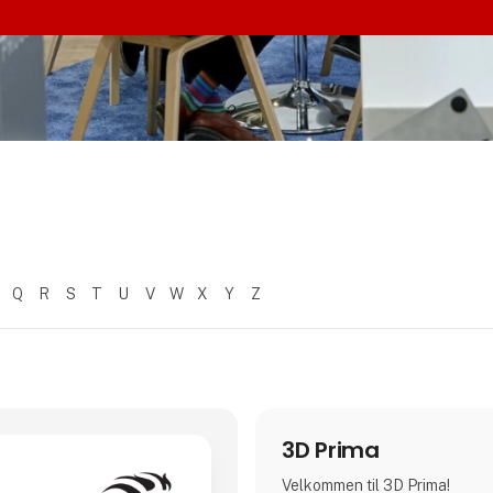
Q
R
S
T
U
V
W
X
Y
Z
3D Prima
Velkommen til 3D Prima!