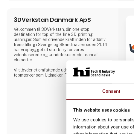
3DVerkstan Danmark ApS
Velkommen til 3DVerkstan, din one-stop
destination for top-of-the-line 3D-printing
løsninger. Som en drivende kraft inden for additiv
fremstilling i Sverige og Skandinavien siden 2014
har vi opbygget et stærkt ry for vores
videnbaserede og kundefokuserede team af
eksperter.
Vi tilbyder et omfattende udvalg af 3D-printere fra
topmærker som Ultimaker, Formlabs, Markforged,
Meltio og MiniFactory og sikrer produktkvalitet,
enestående service og support. Vores tætte
samarbejde med brancheførende virksomheder gør
Consent
det muligt for os at levere avanceret 3D-
printteknologi til kunder over hele verden.
This website uses cookies
Hos 3DVerkstan har vi stor erfaring og viden i
We use cookies to personalis
information about your use of
other information that you’ve