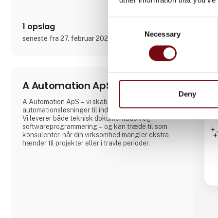
Consent
1 opslag
Necessary
Selection
seneste fra 27. februar 2023
A Automation ApS
Deny
A Automation ApS – vi skaber
automationsløsninger til industri og procesanlæg.
Vi leverer både teknisk dokumentation og
softwareprogrammering – og kan træde til som
konsulenter, når din virksomhed mangler ekstra
hænder til projekter eller i travle perioder.