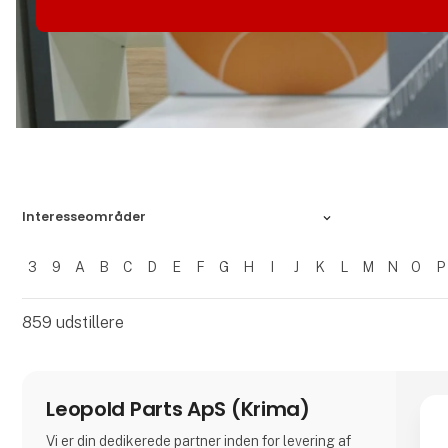
Interesseområder
3
9
A
B
C
D
E
F
G
H
I
J
K
L
M
N
O
P
Filtrer resultater
859
udstillere
Leopold Parts ApS (Krima)
Vi er din dedikerede partner inden for levering af