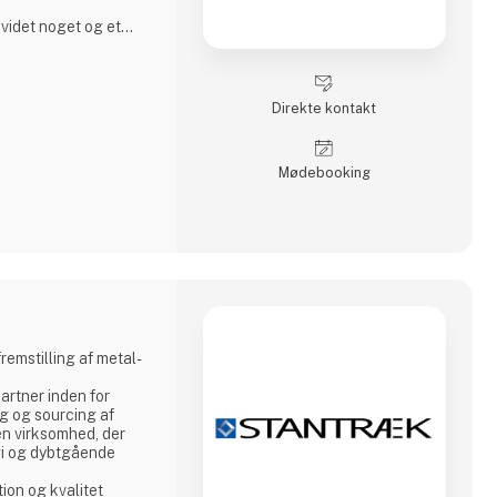
dvidet noget og et
ted. I dag er Svend
 at være et
ernational A/S
, hvor en række
Direkte kontakt
 små grupper, der er
r, men administration
s. Udv
Møde­booking
fremstilling af metal-
artner inden for
ng og sourcing af
en virksomhed, der
gi og dybtgående
tion og kvalitet