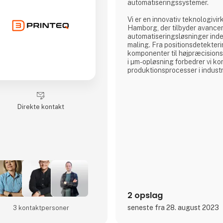
automatiseringssystemer.
Vi er en innovativ teknologivi
Hamborg, der tilbyder avance
automatiseringsløsninger inden
maling. Fra positionsdetekteri
komponenter til højpræcisions
i µm-opløsning forbedrer vi k
produktionsprocesser i industr
I vores løsninger kombinerer v
sensorteknologier med innova
og robotteknologi. Den result
Direkte kontakt
kundetilpassede løsning sikre
høj pålidelighed, nøjagtighed 
Vores præcise 3D-sensorsyst
vore
2 opslag
seneste fra 28. august 2023
3 kontakt­personer