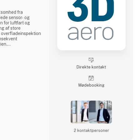
rksomhed fra
rede sensor- og
 for luftfart og
ng af store
 overfladeinspektion
onsekvent
ien.
i nye
tiv databehandling
erende
Direkte kontakt
r kvalitetssikring med
og produktivitet.
Møde­booking
emer kombineret med
2 kontakt­personer