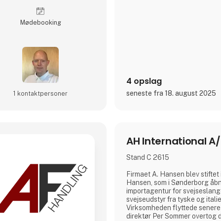
Møde­booking
4 opslag
seneste fra 18. august 2025
1 kontakt­personer
AH International A
Stand C 2615
Firmaet A. Hansen blev stiftet
Hansen, som i Sønderborg åb
importagentur for svejseslang
svejseudstyr fra tyske og ital
Virksomheden flyttede senere t
direktør Per Sommer overtog d