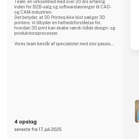
Team, en virksomhed med over 20 års erfaring
inden for B2B-salg og softwareløsninger til CAD-
og CAM-industrien.
Det betyder, at 3D Printeq ikke blot sælger 3D
printere. Vi tilbyder en helhedsforståelse for,
hvordan 3D print kan skabe værdi i både design- og
produktionsprocesser.
Vores team består af specialister med stor passion
for 3D print – både som hobby og som professionelt
værktøj i industrielle miljøer. Vi fungerer som
sparringspartner og rådgiver, særligt for
virksomheder der ønsker at optimere deres
produktionsmiljø gennem 3D print.
Vores styrke ligger i kombinationen af teknisk
4 opslag
seneste fra 17. juli 2025