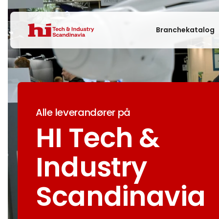
Branchekatalog
Alle leverandører på
HI Tech &
Industry
Scandinavia