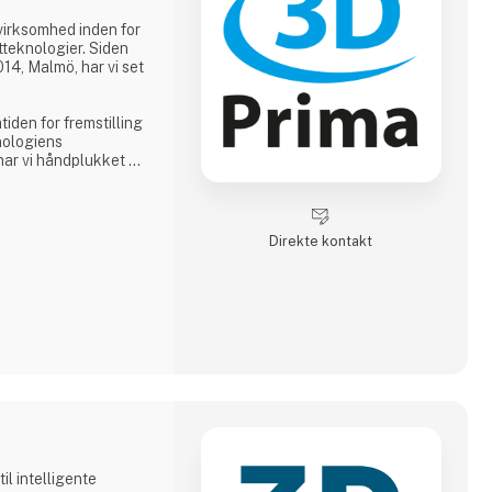
virksomhed inden for
teknologier. Siden
14, Malmö, har vi set
tiden for fremstilling
nologiens
 har vi håndplukket et
asses 3D-printere,
 imødekomme vores
r en kreativ
ducent eller en
Direkte kontakt
res omfattende
inært at tilbyde.
l intelligente