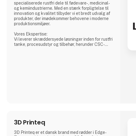
specialiserede rustfri dele til fødevare-, medicinal-
og kemiindustrierne. Med en stærk forpligtelse til
innovation og kvalitet tilbyder vi et bredt udvalg af
produkter, der imødekommer behovene i moderne
produktionsmiljøer.
Vores Ekspertise:
Vi leverer skræddersyede løsninger inden for rustfri
tanke, procesudstyr og tilbehør, herunder CSC-
forbindelser, mandekarme og meget mere. Vores
produkter er designet til at sikre både sikkerhed og
effektivitet i dine produktionsprocesser.
Hvorfor Vælge Os?
Vi kombinerer omfattende branchekendskab med
en passion for at levere pålidelige produkter
3D Printeq
3D Printeq er et dansk brand med rødder i Edge-