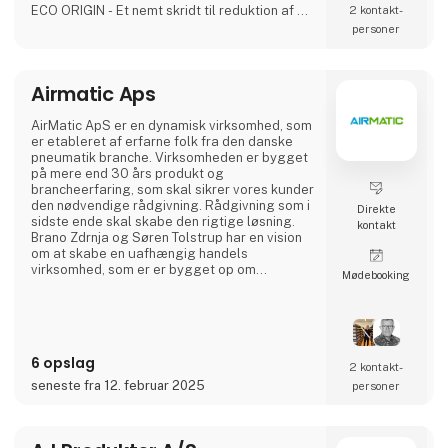
ECO ORIGIN - Et nemt skridt til reduktion af dit
2 kontakt­
CO2-aftryk
personer
ECO ORIGIN er industrigasser med lavt CO2-
aftryk - industrigasser, der er fremstillet med
100 % vedvarende energi, både i flydende
Airmatic Aps
form og i flasker.
- Brug af 100 % vedvarende elektricitet
- Kompensation for transport af rest
AirMatic ApS er en dynamisk virksomhed, som
udledninger
er etableret af erfarne folk fra den danske
- Reduktion af gas CO2-aftryk
pneumatik branche. Virksomheden er bygget
- Valideret metode og en
på mere end 30 års produkt og
brancheerfaring, som skal sikrer vores kunder
den nødvendige rådgivning. Rådgivning som i
Direkte
sidste ende skal skabe den rigtige løsning.
kontakt
Brano Zdrnja og Søren Tolstrup har en vision
om at skabe en uafhængig handels
virksomhed, som er er bygget op om
Møde­booking
kundernes behov og som konstant udvikler
sig. Til opgaven har vi samle nogle af
branchens stærkeste europæiske leverandør
AZ Pneumatica - Cy.pag. - Sicomat - Sofitake
- Cam Service. Ventiler, cylindre, slanger,
6 opslag
fittings og luftbehandling.
2 kontakt­
seneste fra 12. februar 2025
personer