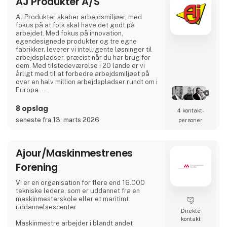
AJ Produkter A/S
AJ Produkter skaber arbejdsmiljøer, med
fokus på at folk skal have det godt på
arbejdet. Med fokus på innovation,
egendesignede produkter og tre egne
fabrikker, leverer vi intelligente løsninger til
arbejdspladser, præcist når du har brug for
dem. Med tilstedeværelse i 20 lande er vi
årligt med til at forbedre arbejdsmiljøet på
over en halv million arbejdspladser rundt om i
Europa.
Vores omfattende sortiment omfatter møbler,
8 opslag
4 kontakt­
udstyr og indretningsløsninger, der ikke alene
seneste fra 13. marts 2026
personer
gør arbejdet mere produktivt, men også gør
det sjovere at gå på arbejde. Med næsten
15.000 produkter tilgængelige til kontorer,
skoler, lagre, industri og omklædningsrum,
Ajour/Maskinmestrenes
Forening
Vi er en organisation for flere end 16.000
tekniske ledere, som er uddannet fra en
maskinmesterskole eller et maritimt
uddannelsescenter.
Direkte
kontakt
Maskinmestre arbejder i blandt andet