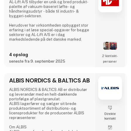
AL-Lift A/S tilbyder en unik og bred produkt-
palette af vakuum-baseret løfte- og
håndteringsudstyr - både til industri- &
byggeri-sektoren.
Herudover har virksomheden opbygget stor
erfaring i at løse special-opgaver for begge
sektorer og AL-Lift A/S er i dag
markedsledende på det danske marked.
Udviklingen er gået fra lokal til global, og AL-
Lift A/S er i dag repræsenteret på alle
4 opslag
2 kontakt­
kontinenter og ekspanderer løbende på
seneste fra 9. september 2025
personer
verdensplan.
• Vi stræber efter at blive din partner og
assistere og supplere dig med de bedst
ALBIS NORDICS & BALTICS AB
mulige løsninger.
ALBIS NORDICS & BALTICS AB er distributør
• AL-Lift A/S er kendt for kvalitet, innovation,
og leverandør med en helt-dækkende
support, partnerskab og ærlighed - du får,
portofølge af plastgranulat.
hvad du s
ALBIS lagerfører og sælger sit brede
produktsortiment af distributions- og
licensprodukter for de producenter ALBIS
Direkte
repræsenterer.
kontakt
Om ALBIS