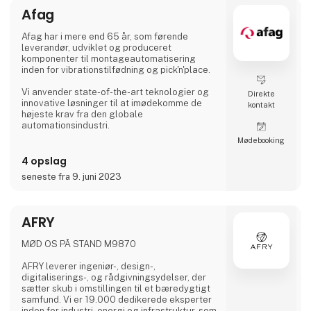
Afag
ADMG assister
Afag har i mere end 65 år, som førende
leverandør, udviklet og produceret
komponenter til montageautomatisering
inden for vibrationstilfødning og pick'n'place.
Vi anvender state-of-the-art teknologier og
Direkte
innovative løsninger til at imødekomme de
kontakt
højeste krav fra den globale
automationsindustri.
Møde­booking
Tusindvis af pick'n'place-moduler og
tilfødesystemer solgt af Afag repræsenterer
4 opslag
vores produkters uovertrufne kvalitet og
seneste fra 9. juni 2023
pålidelighed.
Vi har mere end 300 ansatte i vores
datterselskaber i Schweiz, Tyskland, Kina og
AFRY
USA. Dér producerer vi løsninger, der bruges i
enhver form for fremstillingsindustri: Fra
MØD OS PÅ STAND M9870
bilindustrien til forbrugsvarer, fø
AFRY leverer ingeniør-, design-,
digitaliserings-, og rådgivningsydelser, der
sætter skub i omstillingen til et bæredygtigt
samfund. Vi er 19.000 dedikerede eksperter
inden for industri, energi og infrastruktur, som