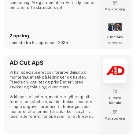
computing, AI og automation. Vores tjenester
omfatter ofte skræddersyet
Møde­booking
softwareudvikling, digital projektledelse og
forbedring af virksomhedens processer
gennem digitale løsninger.
2 opslag
2 kontakt­
seneste fra 5. september 2025
personer
AD Cut ApS
Vi har specialiseret os i forarbejdning og
montering af stik på ledninger og kabler.
Præcision, kvalitet og pris: Det er vores
styrker og fokus og vi kan mere.
Vi klipper, afisolerer, monterer tyller og alle
Direkte
former for kabelsko, samler bokse, monterer
kontakt
simple opgaver, producerer ledningstræer,
monterer alle former for stik – kort sagt – vi
løser alle former for opgaver, for at frigøre
Møde­booking
vigtig tid i industrien og hos installatøren…
Vores ekspertise er vores kundes fortjeneste.
Vi stiller store krav til vores leverandører,