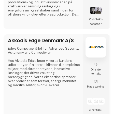
produktions- og industrivirksomheder, på
kraftværker, rensningsanlæg og i
energiforsyningsselskaber samt inden for
offshore vind-, olie- eller gasproduktion. De
kan også være ansat som tekniske ledere på
2 kontakt­
hospitaler og i andre større
personer
bygningskomplekser, udvikle
energieffektivisering både til lands og til søs
eller beskæftige sig med service, handel og
Akkodis Edge Denmark A/S
rådgivning.
Maskinmestre er både ledere og
Edge Computing & IoT for Advanced Security,
arbejdstagere, og vi tilbyder individuel
Autonomy and Connectivity
juridisk og økonomisk rådgivning
Hos Akkodis Edge løser vi vores kunders
udfordringer, fra barske klimaer til komplekse
miljøer, med skræddersyede, innovative
Direkte
løsninger, der driver vækst og
kontakt
bæredygtighed. Vores ekspertise spænder
over brancher som forsvar, energi, mobilitet
og maritim sektor, hvor vi leverer
Møde­booking
skræddersyede, banebrydende produkter.
Ved at integrere avanceret software, AI,
robust hardware og forbedret
cybersikkerhed, tilbyder vi intelligente, sikre
og forbundne løsninger, der sætter nye
3 kontakt­
markedsstandarder. Vores "løsninger som en