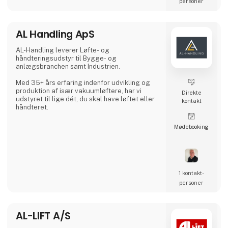
personer
service"-model sikrer et tæt samarbejde og
giver kunderne
AL Handling ApS
AL-Handling leverer Løfte- og
håndteringsudstyr til Bygge- og
anlægsbranchen samt Industrien.
Med 35+ års erfaring indenfor udvikling og
produktion af især vakuumløftere, har vi
Direkte
udstyret til lige dét, du skal have løftet eller
kontakt
håndteret.
Møde­booking
1 kontakt­
personer
AL-LIFT A/S