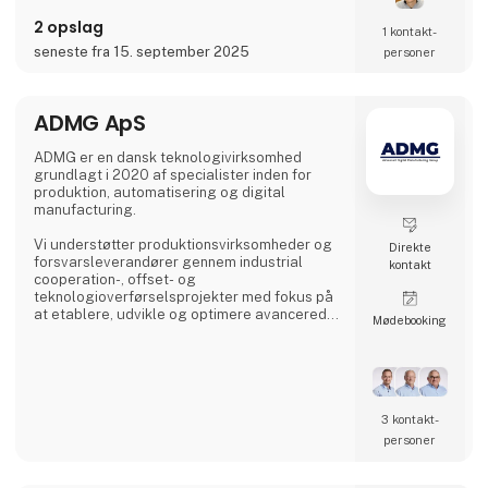
rigtig god HI-messe
2 opslag
1 kontakt­
Du kan læse mere om os på
seneste fra 15. september 2025
personer
www.adjustable.dk
ADMG ApS
ADMG er en dansk teknologivirksomhed
grundlagt i 2020 af specialister inden for
produktion, automatisering og digital
manufacturing.
Vi understøtter produktionsvirksomheder og
Direkte
forsvarsleverandører gennem industrial
kontakt
cooperation-, offset- og
teknologioverførselsprojekter med fokus på
at etablere, udvikle og optimere avancerede
Møde­booking
produktionskapabiliteter i Danmark.
Vores kernekompetence er udvikling af
højtydende produktionsmiljøer. Uanset om
opgaven omfatter etablering af nye
produktionskapaciteter eller optimering af
3 kontakt­
eksisterende processer, arbejder vi med hele
personer
værdikæden fra teknologiimplementering til
produktionsmodning.