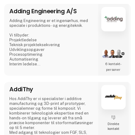
fordi vi selv vil være den foretrukne og mest
pålidelige leverandør for vores kunder.
Adding Engineering A/S
Vi arbejder enkelt - Vores
Adding Engineering er et ingeniørhus, med
speciale i produktions- og energiteknik.
Vi tilbyder:
Projektledelse
Teknisk projekteksekvering
Udviklingsopgaver
Procesoptimering
Automatisering
Interim ledelse
6 kontakt­
Site-Management i ind- og udland
personer
Mekanisk konstruktion og tegning i Inventor
og Solid Works
Elkonstruktion og PLC-programmering
AddiThy
Digital vedligeholdsstyring
Vi hjælper typisk vores kunder med at styre
Hos AddiThy er vi specialister i additive
større kritiske projekter i mål. Det kan f.eks.
manufacturing og 3D-print af prototyper,
være i produktions- eller energivirksomheder,
specialemner og forme til komposit. Vi
hvor man ikke selv har ressourcerne eller
kombinerer teknologisk ekspertise med en
specialviden til at løse opgaven.
hands-on tilgang og leverer alt fra små
præcise komponenter til storformatløsninger
Direkte
Det er en udfordring for enhver virksomhed at
op til 5 meter.
kontakt
have den
Med adgang til teknologier som FGF, SLS,