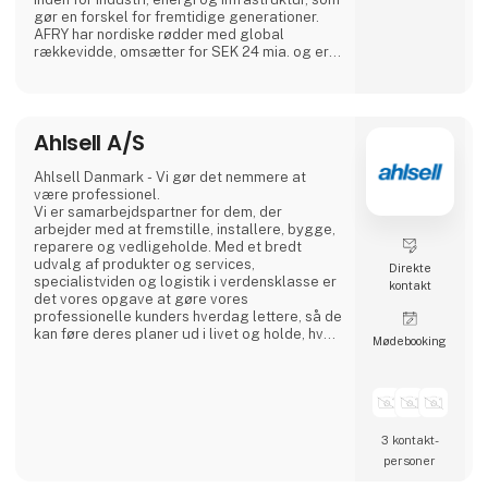
gør en forskel for fremtidige generationer.
AFRY har nordiske rødder med global
rækkevidde, omsætter for SEK 24 mia. og er
børsnoteret på Nasdaq Stockholm. Making
Future
Ahlsell A/S
Ahlsell Danmark - Vi gør det nemmere at
være professionel.
Vi er samarbejdspartner for dem, der
arbejder med at fremstille, installere, bygge,
reparere og vedligeholde. Med et bredt
udvalg af produkter og services,
Direkte
specialistviden og logistik i verdensklasse er
kontakt
det vores opgave at gøre vores
professionelle kunders hverdag lettere, så de
kan føre deres planer ud i livet og holde, hvad
Møde­booking
de lover.
Vores produkter er nemme at finde og få
leveret – uanset om du handler på nettet eller
i en af vores døgnåbne butikker.
3 kontakt­
Vi betragter os selv som en faglig allieret og
personer
tager ansvar for at hjælpe vores kunder i en