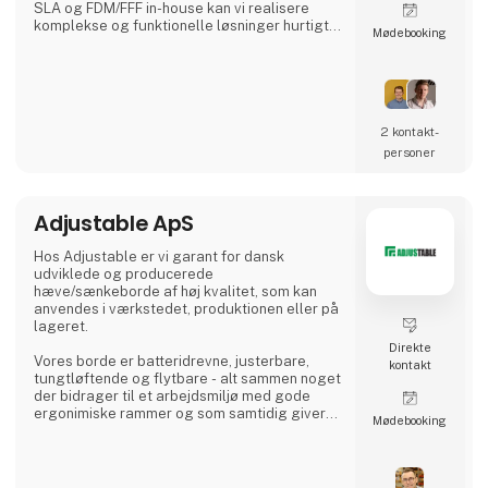
SLA og FDM/FFF in-house kan vi realisere
komplekse og funktionelle løsninger hurtigt
Møde­booking
og effektivt.
Vi hjælper også med Design for Additive
Manufacturing (DFAM), så dine produkter
bliver optimeret til 3D-print med fokus på
funktionalitet, kvalitet og leveringstid.
Vi tilbyder:
2 kontakt­
personer
Storformatforme til kompositproduktion:
laminering, vakuuminfus
Adjustable ApS
Hos Adjustable er vi garant for dansk
udviklede og producerede
hæve/sænkeborde af høj kvalitet, som kan
anvendes i værkstedet, produktionen eller på
lageret.
Direkte
Vores borde er batteridrevne, justerbare,
kontakt
tungtløftende og flytbare - alt sammen noget
der bidrager til et arbejdsmiljø med gode
ergonimiske rammer og som samtidig giver
Møde­booking
produktiviteten et løft
Vi ser frem til at vise vores produkter frem til
Jer på stand 2824 i hal C og ønsker Jer en