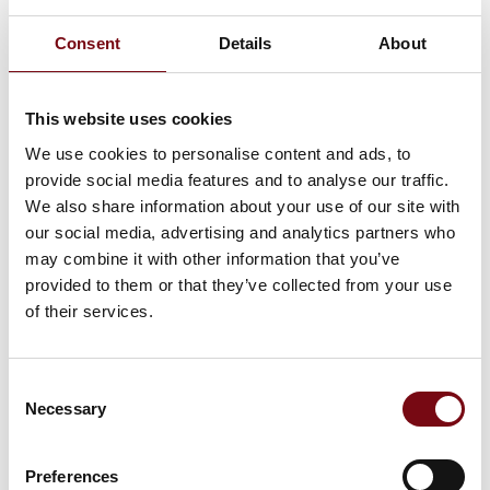
Consent
Details
About
Skruer
This website uses cookies
We use cookies to personalise content and ads, to
provide social media features and to analyse our traffic.
Fixing
We also share information about your use of our site with
our social media, advertising and analytics partners who
may combine it with other information that you’ve
provided to them or that they’ve collected from your use
U-bøjler - standard og specielle
of their services.
Consent
Necessary
Selection
Preferences