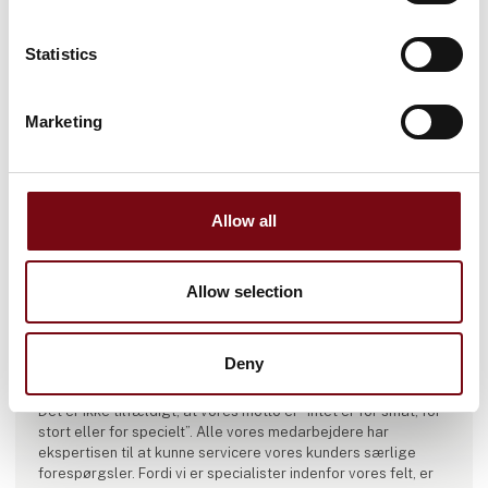
Statistics
Marketing
Allow all
Produktet er tilføjet af:
BC Technic ApS
Allow selection
Virksomheden er vokset med sine kunder, og servicerer nu
både bygge-, stål-, off-shore- og vindmølleindustrien, og
Deny
leverer med sin høje ekspertise også til specialindustrier.
Det er ikke tilfældigt, at vores motto er ”intet er for småt, for
stort eller for specielt”. Alle vores medarbejdere har
ekspertisen til at kunne servicere vores kunders særlige
forespørgsler. Fordi vi er specialister indenfor vores felt, er