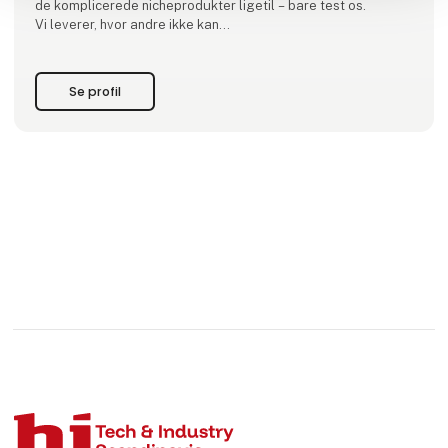
de komplicerede nicheprodukter ligetil – bare test os.
Vi leverer, hvor andre ikke kan
Vi vil være den leverandør på markedet, der leverer, hvor
andre ikke kan.
Se profil
Vores missio