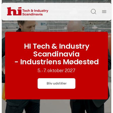
Søg
HI Tech & Industry
Scandinavia
- Industriens Mødested
5. - 7. oktober 2027
Bliv udstiller