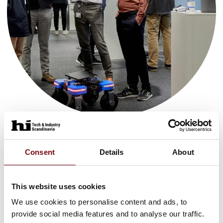
EOT - Electronics of Tomorrow
keyboard_arrow_down
Consent
Details
About
This website uses cookies
We use cookies to personalise content and ads, to
provide social media features and to analyse our traffic.