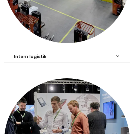
Intern logistik
keyboard_arrow_down