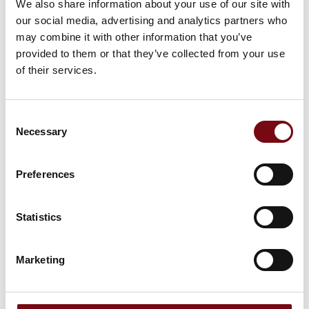
We also share information about your use of our site with
Derfor skal du udstille på HI-
our social media, advertising and analytics partners who
may combine it with other information that you’ve
messen
provided to them or that they’ve collected from your use
of their services.
Consent
Necessary
Selection
Preferences
Statistics
Marketing