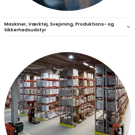
Maskiner, Værktøj, Svejsning, Produktions- og
keyboard_arrow_down
Sikkerhedsudstyr