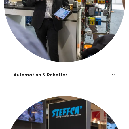
Automation & Robotter
keyboard_arrow_down