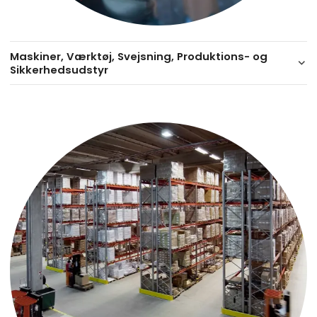
Maskiner, Værktøj, Svejsning, Produktions- og
keyboard_arrow_down
Sikkerhedsudstyr