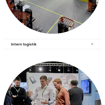
Intern logistik
keyboard_arrow_down