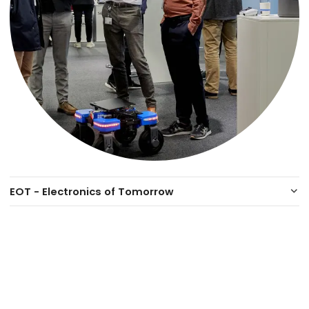
EOT - Electronics of Tomorrow
keyboard_arrow_down