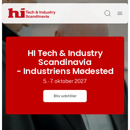
Søg
HI Tech & Industry
Scandinavia
- Industriens Mødested
5. - 7. oktober 2027
Bliv udstiller