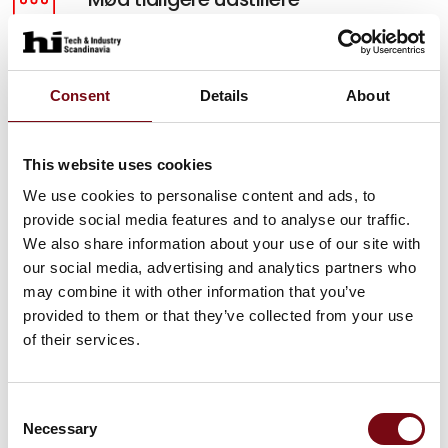
Hør hvorfor HI-messen er vigtigt for andre og få
inspiration til, hvordan du kan få samme udbytte.
Consent
Details
About
Mød dem her
5 gode grunde
This website uses cookies
Se fem gode grunde til, hvorfor din virksomhed
We use cookies to personalise content and ads, to
skal være en del af HI Tech & Industry
provide social media features and to analyse our traffic.
Scandinavia.
We also share information about your use of our site with
our social media, advertising and analytics partners who
Se dem her
may combine it with other information that you’ve
provided to them or that they’ve collected from your use
of their services.
Consent
Necessary
Selection