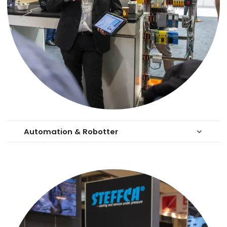
Automation & Robotter
keyboard_arrow_down