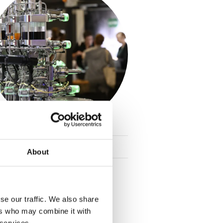
Fødevareteknologi
keyboard_arrow_down
About
se our traffic. We also share
ers who may combine it with
 services.