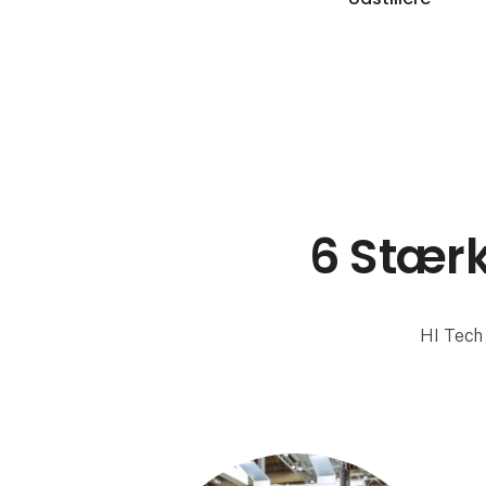
6 Stærk
HI Tech 