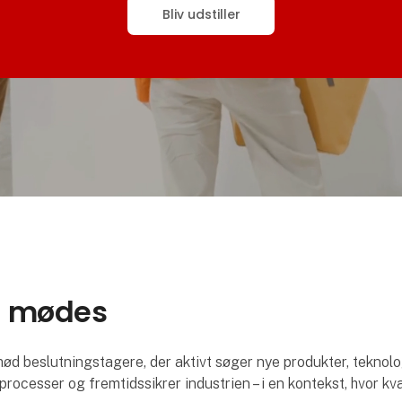
Bliv udstiller
n mødes
mød beslutningstagere, der aktivt søger nye produkter, tekno
rocesser og fremtidssikrer industrien – i en kontekst, hvor kval