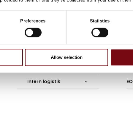
Preferences
Statistics
Allow selection
Intern logistik
EO
keyboard_arrow_down