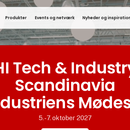
Produkter
Events og netværk
Nyheder og inspiratio
HI Tech & Industr
Scandinavia
ndustriens Møde
5. - 7. oktober 2027