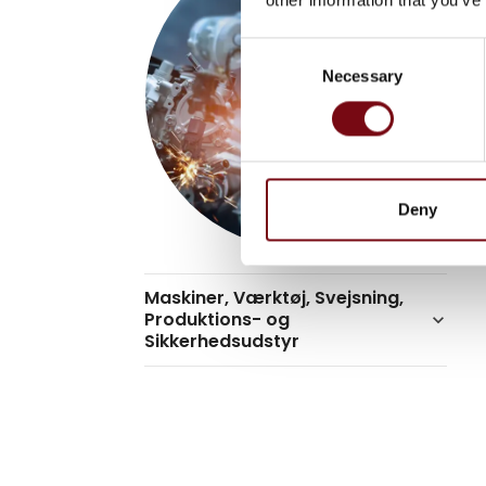
Consent
Necessary
Selection
Deny
Maskiner, Værktøj, Svejsning,
Produktions- og
keyboard_arrow_down
Sikkerhedsudstyr