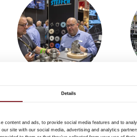
Underleverandører
keyboard_arrow_down
Details
e content and ads, to provide social media features and to analy
 our site with our social media, advertising and analytics partn
 provided to them or that they’ve collected from your use of their