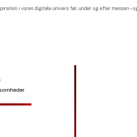
iration i vores digitale univers før, under og efter messen – 
4
rksomheder
Åbn link