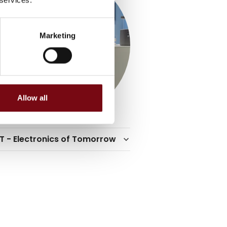
Marketing
Allow all
T - Electronics of Tomorrow
keyboard_arrow_down