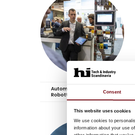
Automation &
keyboard_arrow_down
Consent
Robotter
This website uses cookies
We use cookies to personalis
information about your use of
other information that you’ve