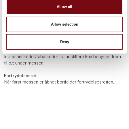
HI Tech & Industry Scandinavia er en erhvervsmesse inden
Allow all
for teknologi og industri, forbeholdt fagfolk med CVR nr.
Allow selection
Børn frabedes
Af hensyn til fagligheden på messen har børn ikke adgang til
messen.
Deny
Invitationskoder / rabatkoder
Invitationskoder/rabatkoder fra udstillere kan benyttes frem
til og under messen.
Fortrydelsesret
Når først messen er åbnet bortfalder fortrydelsesretten.