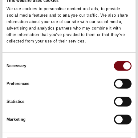
This website uses cookies
We use cookies to personalise content and ads, to provide
social media features and to analyse our traffic. We also share
information about your use of our site with our social media,
advertising and analytics partners who may combine it with
other information that you’ve provided to them or that they’ve
collected from your use of their services.
Consent
Necessary
Selection
Preferences
Planlæg turen til Herning
Se transportmuligheder, praktisk info mm.
Statistics
Marketing
Besøgsregler