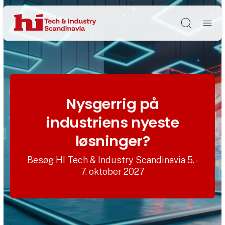
Søg
Nysgerrig på
industriens nyeste
løsninger?
Besøg HI Tech & Industry Scandinavia 5. -
7. oktober 2027